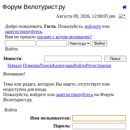
Форум Велотурист.ру
Августа 09, 2026, 12:00:05 pm
Добро пожаловать,
Гость
. Пожалуйста,
войдите
или
зарегистрируйтесь
.
Вам не пришло
письмо с кодом активации?
Войти
Новости
:
Начало
Помощь
Поиск
Календарь
Войти
Регистрация
Внимание!
Тема или раздел, которую Вы ищете, отсутствует или
недоступна для входа.
Пожалуйста, войдите или
зарегистрируйтесь
на Форум
Велотурист.ру.
Войти
Имя пользователя:
Пароль: