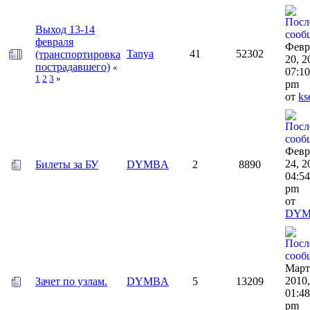
Выход 13-14
февраля
Февр
Tanya
41
52302
(транспортировка
20, 2
пострадавшего)
«
07:10
1
2
3
»
pm
от
ks
Февр
24, 2
Билеты за БУ
DYMBA
2
8890
04:54
pm
от
DY
Март
2010,
Зачет по узлам.
DYMBA
5
13209
01:48
pm