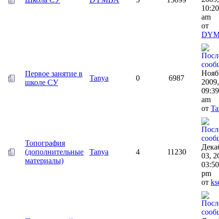
10:20
am
от
DY
Нояб
Первое занятие в
Tanya
0
6987
2009,
школе СУ
09:39
am
от
Ta
Топография
Дека
(дополнительные
Tanya
4
11230
03, 2
материалы)
03:50
pm
от
ks