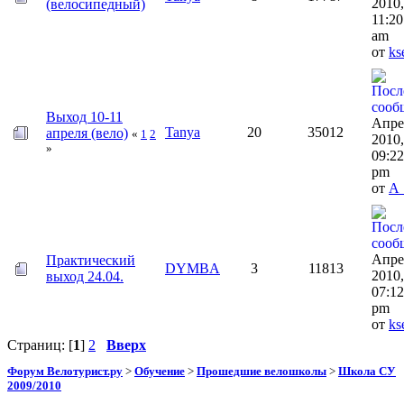
2010,
(велосипедный)
11:20
am
от
ks
Выход 10-11
Апре
Tanya
20
35012
апреля (вело)
«
1
2
2010,
»
09:22
pm
от
A_
Апре
Практический
DYMBA
3
11813
2010,
выход 24.04.
07:12
pm
от
ks
Страниц: [
1
]
2
Вверх
Форум Велотурист.ру
>
Обучение
>
Прошедшие велошколы
>
Школа СУ
2009/2010