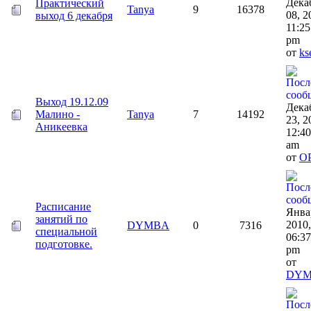
Дека
Практический
Tanya
9
16378
08, 2
выход 6 декабря
11:25
pm
от
ks
Выход 19.12.09
Дека
Малино -
Tanya
7
14192
23, 2
Аникеевка
12:40
am
от
O
Расписание
Янва
занятий по
2010,
DYMBA
0
7316
специальной
06:37
подготовке.
pm
от
DY