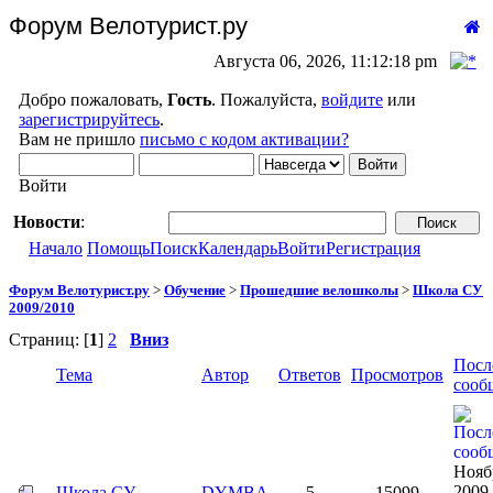
Форум Велотурист.ру
Августа 06, 2026, 11:12:18 pm
Добро пожаловать,
Гость
. Пожалуйста,
войдите
или
зарегистрируйтесь
.
Вам не пришло
письмо с кодом активации?
Войти
Новости
:
Начало
Помощь
Поиск
Календарь
Войти
Регистрация
Форум Велотурист.ру
>
Обучение
>
Прошедшие велошколы
>
Школа СУ
2009/2010
Страниц: [
1
]
2
Вниз
Посл
Тема
Автор
Ответов
Просмотров
сооб
Нояб
2009,
Школа СУ
DYMBA
5
15099