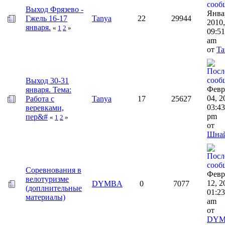
Выход Фрязево -
Янва
Гжель 16-17
Tanya
22
29944
2010,
января.
«
1
2
»
09:51
am
от
Ta
Выход 30-31
Февр
января. Тема:
04, 2
Работа с
Tanya
17
25627
03:43
веревками,
pm
пер&#
«
1
2
»
от
Шна
Соревнования в
Февр
велотуризме
12, 2
DYMBA
0
7077
(доплнительные
01:23
материалы)
am
от
DY