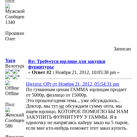
Пол:
Сообщений:
1340
Прошкин
Олег
Записан
Yaro
Re: Требуется юрлицо для закупки
Велотурист
фурнитуры
«
Ответ #2 :
Ноября 21, 2012, 10:05:38 pm »
Цитата: OPr от Ноября 21, 2012, 05:54:31 pm
По гуманным ценам ГАММА юрлицам продает
Offline
от 5000р, физлицо от 15000р.
Это прошлогодняя тема.., уже обсуждалось...
Пол:
Доктор, мы тут
не
обсуждаем сумму опта, мы
ищем юрлицо, КОТОРОЕ ПОМОГЛО БЫ НАМ
ЗАКУПИТЬ ФУРНИТУРУ У ГАММЫ. Я в
Сообщений:
одиночку не напрягаясь наберу заказ на 5 тыров,
586
если мне кто-нибудь поможет этот заказ купить.
Ярославцева