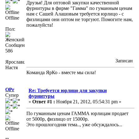
Друзья! Для оптовой закупки качественной
фурнитуры в фирме "Гамма" по гуманным ценам
нам с Сашей Алашовым требуется юрлицо - с
Offline
физлицами они оптом не торгуют. Помогите нам,
пожалуйста!
Пол:
Сообщений:
586
Записан
Ярославцева
Настя
Команда ЯрКо - вместе мы сила!
OPr
Re: Требуется юрлицо для закупки
Супер
фурнитуры
«
Ответ #1 :
Ноября 21, 2012, 05:54:31 pm »
По гуманным ценам ГАММА юрлицам продает
от 5000р, физлицо от 15000р.
Это прошлогодняя тема.., уже обсуждалось...
Offline