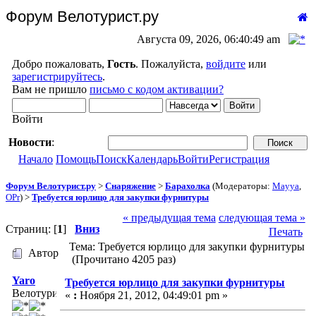
Форум Велотурист.ру
Августа 09, 2026, 06:40:49 am
Добро пожаловать,
Гость
. Пожалуйста,
войдите
или
зарегистрируйтесь
.
Вам не пришло
письмо с кодом активации?
Войти
Новости
:
Начало
Помощь
Поиск
Календарь
Войти
Регистрация
Форум Велотурист.ру
>
Снаряжение
>
Барахолка
(Модераторы:
Mayya
,
OPr
) >
Требуется юрлицо для закупки фурнитуры
« предыдущая тема
следующая тема »
Страниц: [
1
]
Вниз
Печать
Тема: Требуется юрлицо для закупки фурнитуры
Автор
(Прочитано 4205 раз)
Yaro
Требуется юрлицо для закупки фурнитуры
Велотурист
«
:
Ноября 21, 2012, 04:49:01 pm »