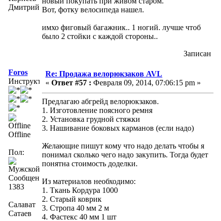
новый покупать при живом старом.
Дмитрий
Вот, фотку велосипеда нашел.
имхо фиговый багажник.. 1 ногий. лучше чтоб
было 2 стойки с каждой стороны..
Записан
Foros
Re: Продажа велорюкзаков AVL
Инструктор
«
Ответ #57 :
Февраля 09, 2014, 07:06:15 pm »
Предлагаю абгрейд велорюкзаков.
1. Изготовление поясного ремня
2. Установка грудной стяжки
3. Нашивание боковых карманов (если надо)
Offline
Желающие пишут кому что надо делать чтобы я
Пол:
понимал сколько чего надо закупить. Тогда будет
понятна стоимость доделки.
Сообщений:
Из материалов необходимо:
1383
1. Ткань Кордура 1000
2. Старый коврик
Салават
3. Стропа 40 мм 2 м
Сатаев
4. Фастекс 40 мм 1 шт