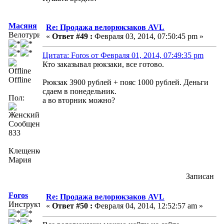
Масяня
Re: Продажа велорюкзаков AVL
Велотурист
«
Ответ #49 :
Февраля 03, 2014, 07:50:45 pm »
Цитата: Foros от Февраля 01, 2014, 07:49:35 pm
Кто заказывал рюкзаки, все готово.
Offline
Рюкзак 3900 рублей + пояс 1000 рублей. Деньги
сдаем в понедельник.
Пол:
а во вторник можно?
Сообщений:
833
Клещенко
Мария
Записан
Foros
Re: Продажа велорюкзаков AVL
Инструктор
«
Ответ #50 :
Февраля 04, 2014, 12:52:57 am »