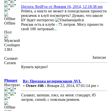
Цитата: RedFox от Января 16, 2014, 12:18:38 pm
Ребята, а никто не может в понедельник принести
рюкзачок в клуб посмотреть? Думаю, что школе
БУ будет интересно
Offline
Рюкзак есть в клубе - 75 литров. Могу принести
свой 100 литровый...
Пол:
Сообщений:
1383
Записан
Салават
Сатаев
Кушать вредно!
Plunger
Re: Продажа велорюкзаков AVL
Инструктор
«
Ответ #46 :
Января 22, 2014, 07:01:14 pm »
Салават, запиши, пжл, на меня: стандарт, 85
литров, синий, с поясным ремнем.