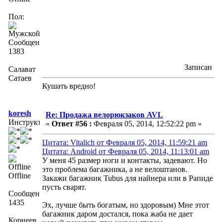
Пол:
Сообщений:
1383
Записан
Салават
Сатаев
Кушать вредно!
koresh
Re: Продажа велорюкзаков AVL
Инструктор
«
Ответ #56 :
Февраля 05, 2014, 12:52:22 pm »
Цитата: Vitalich от Февраля 05, 2014, 11:59:21 am
Цитата: Android от Февраля 05, 2014, 11:13:01 am
У меня 45 размер ноги и контакты, задевают. Но
это проблема багажника, а не велоштанов.
Offline
Закажи багажник Tubus для найнера или в Рапиде
пусть сварят.
Сообщений:
1435
Эх, лучше быть богатым, но здоровым) Мне этот
багажник даром достался, пока жаба не дает
Корнеев