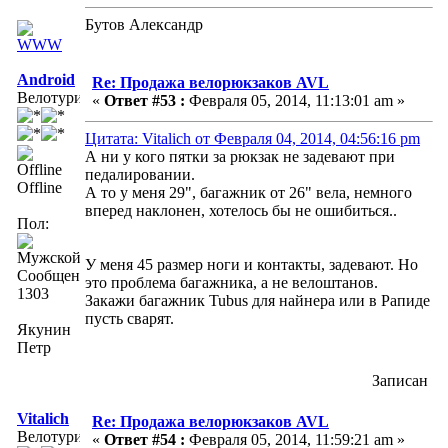
Бутов Александр
Android
Re: Продажа велорюкзаков AVL
Велотурист
«
Ответ #53 :
Февраля 05, 2014, 11:13:01 am »
Цитата: Vitalich от Февраля 04, 2014, 04:56:16 pm
А ни у кого пятки за рюкзак не задевают при
педалировании.
Offline
А то у меня 29", багажник от 26" вела, немного
вперед наклонен, хотелось бы не ошибиться..
Пол:
У меня 45 размер ноги и контакты, задевают. Но
Сообщений:
это проблема багажника, а не велоштанов.
1303
Закажи багажник Tubus для найнера или в Рапиде
пусть сварят.
Якунин
Петр
Записан
Vitalich
Re: Продажа велорюкзаков AVL
Велотурист
«
Ответ #54 :
Февраля 05, 2014, 11:59:21 am »