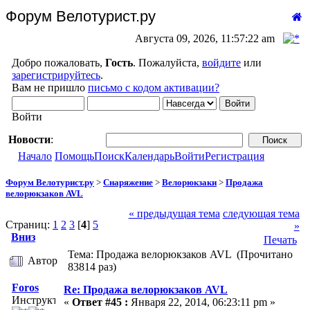
Форум Велотурист.ру
Августа 09, 2026, 11:57:22 am
Добро пожаловать,
Гость
. Пожалуйста,
войдите
или
зарегистрируйтесь
.
Вам не пришло
письмо с кодом активации?
Войти
Новости
:
Начало
Помощь
Поиск
Календарь
Войти
Регистрация
Форум Велотурист.ру
>
Снаряжение
>
Велорюкзаки
>
Продажа
велорюкзаков AVL
« предыдущая тема
следующая тема
Страниц:
1
2
3
[
4
]
5
»
Вниз
Печать
Тема: Продажа велорюкзаков AVL (Прочитано
Автор
83814 раз)
Foros
Re: Продажа велорюкзаков AVL
Инструктор
«
Ответ #45 :
Января 22, 2014, 06:23:11 pm »