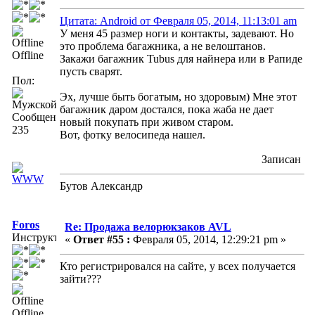
Цитата: Android от Февраля 05, 2014, 11:13:01 am
У меня 45 размер ноги и контакты, задевают. Но
это проблема багажника, а не велоштанов.
Offline
Закажи багажник Tubus для найнера или в Рапиде
пусть сварят.
Пол:
Эх, лучше быть богатым, но здоровым) Мне этот
багажник даром достался, пока жаба не дает
Сообщений:
новый покупать при живом старом.
235
Вот, фотку велосипеда нашел.
Записан
Бутов Александр
Foros
Re: Продажа велорюкзаков AVL
Инструктор
«
Ответ #55 :
Февраля 05, 2014, 12:29:21 pm »
Кто регистрировался на сайте, у всех получается
зайти???
Offline