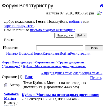
Форум Велотурист.ру
Августа 07, 2026, 08:50:28 pm
Добро пожаловать,
Гость
. Пожалуйста,
войдите
или
зарегистрируйтесь
.
Вам не пришло
письмо с кодом активации?
Войти
Новости
:
Начало
Помощь
Поиск
Календарь
Войти
Регистрация
Форум Велотурист.ру
>
Соревнования
>
Группа дисциплин
"Дистанция"
>
Кубок г. Москвы на пешеходных дистанциях
« предыдущая тема
следующая тема »
Страниц: [
1
]
Вниз
Печать
Тема: Кубок г. Москвы на пешеходных
Автор
дистанциях (Прочитано 4448 раз)
Sokolova
Кубок г. Москвы на пешеходных дистанциях
Marina
«
:
Сентября 13, 2013, 08:09:44 am »
Велотурист