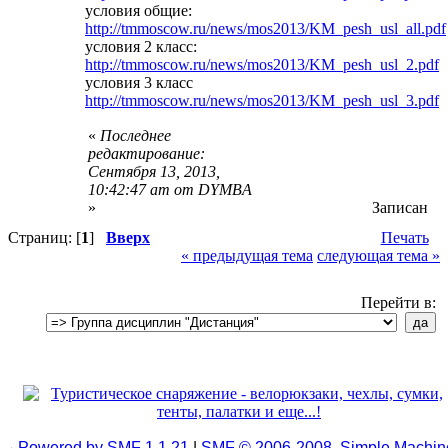
условия общие:
http://tmmoscow.ru/news/mos2013/KM_pesh_usl_all.pdf
условия 2 класс:
http://tmmoscow.ru/news/mos2013/KM_pesh_usl_2.pdf
условия 3 класс
http://tmmoscow.ru/news/mos2013/KM_pesh_usl_3.pdf
«
Последнее
редактирование:
Сентября 13, 2013,
10:42:47 am от DYMBA
»
Записан
Страниц: [
1
]
Вверх
Печать
« предыдущая тема
следующая тема »
Перейти в:
Powered by SMF 1.1.21
|
SMF © 2006-2008, Simple Machin