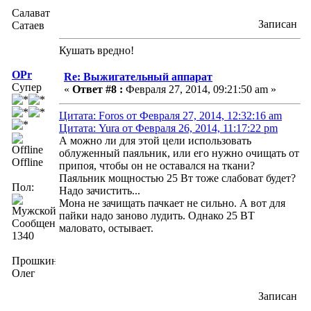
Салават
Записан
Сатаев
Кушать вредно!
OPr
Re: Выжигательный аппарат
Супер
«
Ответ #8 :
Февраля 27, 2014, 09:21:50 am »
Цитата: Foros от Февраля 27, 2014, 12:32:16 am
Цитата: Yura от Февраля 26, 2014, 11:17:22 pm
А можно ли для этой цели использовать
облуженный паяльник, или его нужно очищать от
Offline
припоя, чтобы он не оставался на ткани?
Паяльник мощностью 25 Вт тоже слабоват будет?
Пол:
Надо зачистить...
Мона не зачищать пачкает не сильно. А вот для
пайки надо заново лудить. Однако 25 ВТ
Сообщений:
маловато, остывает.
1340
Прошкин
Олег
Записан