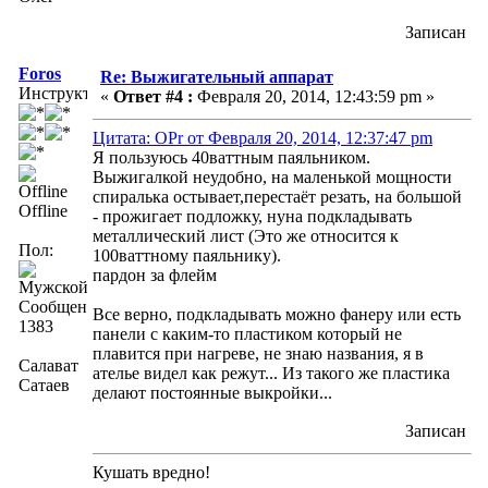
Записан
Foros
Re: Выжигательный аппарат
Инструктор
«
Ответ #4 :
Февраля 20, 2014, 12:43:59 pm »
Цитата: OPr от Февраля 20, 2014, 12:37:47 pm
Я пользуюсь 40ваттным паяльником.
Выжигалкой неудобно, на маленькой мощности
спиралька остывает,перестаёт резать, на большой
Offline
- прожигает подложку, нуна подкладывать
металлический лист (Это же относится к
Пол:
100ваттному паяльнику).
пардон за флейм
Сообщений:
Все верно, подкладывать можно фанеру или есть
1383
панели с каким-то пластиком который не
плавится при нагреве, не знаю названия, я в
Салават
ателье видел как режут... Из такого же пластика
Сатаев
делают постоянные выкройки...
Записан
Кушать вредно!