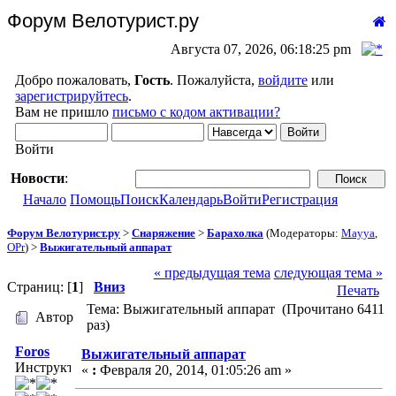
Форум Велотурист.ру
Августа 07, 2026, 06:18:25 pm
Добро пожаловать,
Гость
. Пожалуйста,
войдите
или
зарегистрируйтесь
.
Вам не пришло
письмо с кодом активации?
Войти
Новости
:
Начало
Помощь
Поиск
Календарь
Войти
Регистрация
Форум Велотурист.ру
>
Снаряжение
>
Барахолка
(Модераторы:
Mayya
,
OPr
) >
Выжигательный аппарат
« предыдущая тема
следующая тема »
Страниц: [
1
]
Вниз
Печать
Тема: Выжигательный аппарат (Прочитано 6411
Автор
раз)
Foros
Выжигательный аппарат
Инструктор
«
:
Февраля 20, 2014, 01:05:26 am »