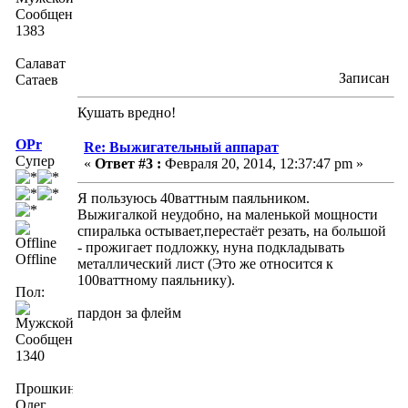
Сообщений:
1383
Салават
Записан
Сатаев
Кушать вредно!
OPr
Re: Выжигательный аппарат
Супер
«
Ответ #3 :
Февраля 20, 2014, 12:37:47 pm »
Я пользуюсь 40ваттным паяльником.
Выжигалкой неудобно, на маленькой мощности
спиралька остывает,перестаёт резать, на большой
- прожигает подложку, нуна подкладывать
Offline
металлический лист (Это же относится к
100ваттному паяльнику).
Пол:
пардон за флейм
Сообщений:
1340
Прошкин
Олег