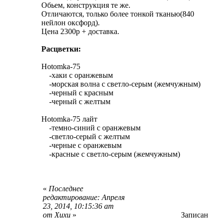
Обьем, конструкция те же.
Отличаются, только более тонкой тканью(840
нейлон оксфорд).
Цена 2300р + доставка.
Расцветки:
Hotomka-75
-хаки с оранжевым
-морская волна с светло-серым (жемчужным)
-черный с красным
-черный с желтым
Hotomka-75 лайт
-темно-синий с оранжевым
-светло-серый с желтым
-черные с оранжевым
-красные с светло-серым (жемчужным)
«
Последнее
редактирование: Апреля
23, 2014, 10:15:36 am
от Хихи
»
Записан