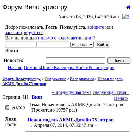
Форум Велотурист.ру
Августа 08, 2026, 04:26:26 am
Добро пожаловать,
Гость
. Пожалуйста,
войдите
или
зарегистрируйтесь
.
Вам не пришло
письмо с кодом активации?
Войти
Новости
:
Начало
Помощь
Поиск
Календарь
Войти
Регистрация
Форум Велотурист.ру
>
Снаряжение
>
Велорюкзаки
>
Новая модель
АКМЕ-Дизайн 75 литров
« предыдущая тема
следующая тема »
Страниц: [
1
]
Вниз
Печать
Тема: Новая модель АКМЕ-Дизайн 75 литров
Автор
(Прочитано 19757 раз)
Хихи
Новая модель АКМЕ-Дизайн 75 литров
Гость
«
:
Апреля 07, 2014, 07:30:47 am »