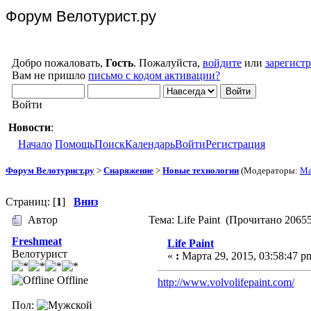
Форум Велотурист.ру
Добро пожаловать,
Гость
. Пожалуйста,
войдите
или
зарегист
Вам не пришло
письмо с кодом активации?
Войти
Новости
:
Начало
Помощь
Поиск
Календарь
Войти
Регистрация
Форум Велотурист.ру
>
Снаряжение
>
Новые технологии
(Модераторы:
Ma
Страниц: [
1
]
Вниз
Автор
Тема: Life Paint (Прочитано 20655
Freshmeat
Life Paint
Велотурист
«
:
Марта 29, 2015, 03:58:47 p
Offline
http://www.volvolifepaint.com/
Пол: