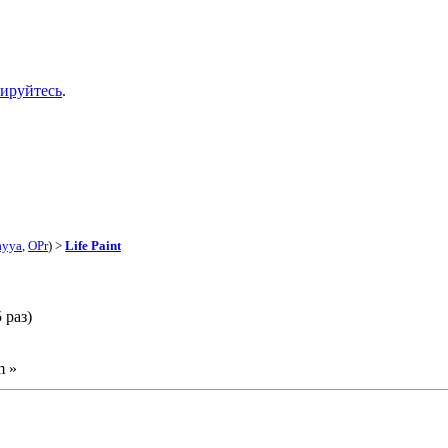
рируйтесь
.
yya
,
OPr
) >
Life Paint
 раз)
m »