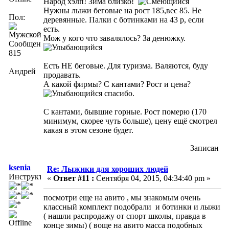
Народ хэлп! Зима близко!
Нужны лыжи беговые на рост 185,вес 85. Не
Пол:
деревянные. Палки с ботинками на 43 р, если
есть.
Мож у кого что завалялось? За денюжку.
Сообщений:
815
Есть НЕ беговые. Для туризма. Валяются, буду
Андрей
продавать.
А какой фирмы? С кантами? Рост и цена?
спасибо.
С кантами, бывшие горные. Рост померю (170
минимум, скорее чуть больше), цену ещё смотрел
какая в этом сезоне будет.
Записан
ksenia
Re: Лыжики для хороших людей
Инструктор
«
Ответ #11 :
Сентября 04, 2015, 04:34:40 pm »
посмотри еще на авито , мы знакомым очень
классный комплект подобрали и ботинки и лыжи
( нашли распродажу от спорт школы, правда в
конце зимы) ( воще на авито масса подобных