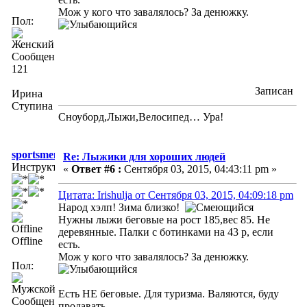
Мож у кого что завалялось? За денюжку.
Пол:
Сообщений:
121
Записан
Ирина
Ступина
Сноуборд,Лыжи,Велосипед… Ура!
sportsmen
Re: Лыжики для хороших людей
Инструктор
«
Ответ #6 :
Сентября 03, 2015, 04:43:11 pm »
Цитата: Irishulja от Сентября 03, 2015, 04:09:18 pm
Народ хэлп! Зима близко!
Нужны лыжи беговые на рост 185,вес 85. Не
деревянные. Палки с ботинками на 43 р, если
Offline
есть.
Мож у кого что завалялось? За денюжку.
Пол:
Есть НЕ беговые. Для туризма. Валяются, буду
Сообщений:
продавать.