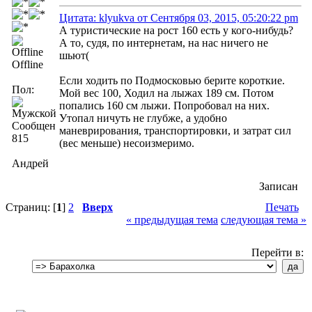
Цитата: klyukva от Сентября 03, 2015, 05:20:22 pm
А туристические на рост 160 есть у кого-нибудь?
А то, судя, по интернетам, на нас ничего не
шьют(
Offline
Если ходить по Подмосковью берите короткие.
Пол:
Мой вес 100, Ходил на лыжах 189 см. Потом
попались 160 см лыжи. Попробовал на них.
Утопал ничуть не глубже, а удобно
Сообщений:
маневрирования, транспортировки, и затрат сил
815
(вес меньше) несоизмеримо.
Андрей
Записан
Страниц: [
1
]
2
Вверх
Печать
« предыдущая тема
следующая тема »
Перейти в: