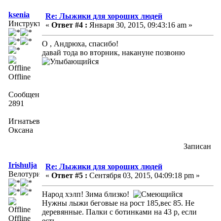
ksenia
Re: Лыжики для хороших людей
Инструктор
«
Ответ #4 :
Января 30, 2015, 09:43:16 am »
О , Андрюха, спасибо!
давай тода во вторник, накануне позвоню
Offline
Сообщений:
2891
Игнатьева
Оксана
Записан
Irishulja
Re: Лыжики для хороших людей
Велотурист
«
Ответ #5 :
Сентября 03, 2015, 04:09:18 pm »
Народ хэлп! Зима близко!
Нужны лыжи беговые на рост 185,вес 85. Не
деревянные. Палки с ботинками на 43 р, если
Offline
есть.