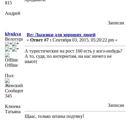
815
Андрей
Записан
klyukva
Re: Лыжики для хороших людей
Велотурист
«
Ответ #7 :
Сентября 03, 2015, 05:20:22 pm »
А туристические на рост 160 есть у кого-нибудь?
А то, судя, по интернетам, на нас ничего не
шьют(
Offline
Пол:
Сообщений:
345
Записан
Клюева
Татьяна
Щаас, только штаны подтяну!