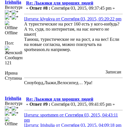
Irishulja
Re: Лыжики для хороших людей
Велотурист
«
Ответ #8 :
Сентября 03, 2015, 09:37:45 pm »
Цитата: klyukva от Сентября 03, 2015, 05:20:22 pm
А туристические на рост 160 есть у кого-нибудь?
А то, судя, по интернетам, на нас ничего не
Offline
шьют(
Танюш, туристические не на рост, а на вес! Если
Пол:
на новые согласна, можно поизучать на
sportseason.ru например.
Сообщений:
121
Записан
Ирина
Ступина
Сноуборд,Лыжи,Велосипед… Ура!
Irishulja
Re: Лыжики для хороших людей
Велотурист
«
Ответ #9 :
Сентября 03, 2015, 09:41:05 pm »
Цитата: sportsmen от Сентября 03, 2015, 04:43:11
pm
Цитата: Irishulja от Сентября 03, 2015, 04:09:18 pm