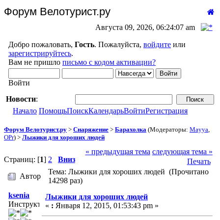
Форум Велотурист.ру
Августа 09, 2026, 06:24:07 am
Добро пожаловать,
Гость
. Пожалуйста,
войдите
или
зарегистрируйтесь
.
Вам не пришло
письмо с кодом активации?
Войти
Новости
:
Начало
Помощь
Поиск
Календарь
Войти
Регистрация
Форум Велотурист.ру
>
Снаряжение
>
Барахолка
(Модераторы:
Mayya
,
OPr
) >
Лыжики для хороших людей
« предыдущая тема
следующая тема »
Страниц: [
1
]
2
Вниз
Печать
Тема: Лыжики для хороших людей (Прочитано
Автор
14298 раз)
ksenia
Лыжики для хороших людей
Инструктор
«
:
Января 12, 2015, 01:53:43 pm »