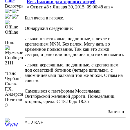
Ганс
Re: Лыжики для хороших людей
Велотурист
«
Ответ #3 :
Января 30, 2015, 09:00:48 am »
Был вчера в гараже.
Обнаружил следующие:
Offline
- лыжи пластиковые, недлинные, в чехле с
Пол:
креплением NNN, Без палок. Могу дать во
временное пользование. Так как это лыжи
сестры, и рано или поздно она про них вспомнит.
Сообщений:
2111
- лыжи деревянные, не длинные, с креплением
под советский ботинок (четыре шпильки), с
"Ганс
алюминиевыми палками той же эпохи. Отдам на
Чурбан"
совсем.
Сказка
Г.Х.
Самовывоз с платформы Моссельмаш,
Андерсона.
Октябрьской железной дороги. Понедельник,
Почитайте
вторник, среда. С 18:10 до 18:35
;)
Записан
* - 2 БАН