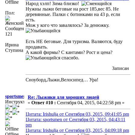
Offline
Народ хэлп! Зима близко!
Нужны лыжи беговые на рост 185,вес 85. Не
Пол:
деревянные. Палки с ботинками на 43 р, если
есть.
Мож у кого что завалялось? За денюжку.
Сообщений:
121
Есть НЕ беговые. Для туризма. Валяются, буду
Ирина
продавать.
Ступина
А какой фирмы? С кантами? Рост и цена?
спасибо.
Записан
Сноуборд,Лыжи,Велосипед… Ура!
sportsmen
Re: Лыжики для хороших людей
Инструктор
«
Ответ #10 :
Сентября 04, 2015, 04:22:58 pm »
Цитата: Irishulja от Сентября 03, 2015, 09:41:05 pm
Цитата: sportsmen от Сентября 03, 2015, 04:43:11
pm
Цитата: Irishulja от Сентября 03, 2015, 04:09:18 pm
Offline