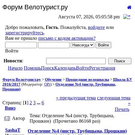
Форум Велотурист.ру
Августа 07, 2026, 05:05:58 pm
Добро пожаловать,
Гость
. Пожалуйста,
войдите
или
зарегистрируйтесь
.
Вам не пришло
письмо с кодом активации?
Войти
Новости
:
Начало
Помощь
Поиск
Календарь
Войти
Регистрация
Форум Велотурист.ру
>
Обучение
>
Прошедшие велошколы
>
Школа БУ
2016/2017
(Модератор:
OPr
) >
Отделение №4 (инстр. Трубицына,
Прошкин)
« предыдущая тема
следующая тема
Страниц: [
1
]
2
3
...
6
»
Вниз
Печать
Тема: Отделение №4 (инстр. Трубицына,
Автор
Прошкин) (Прочитано 86168 раз)
SashaT
Отделение №4 (инстр. Трубицына, Прошкин)