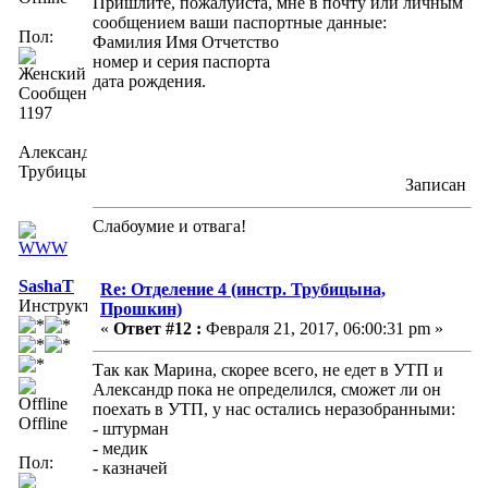
Пришлите, пожалуйста, мне в почту или личным
сообщением ваши паспортные данные:
Пол:
Фамилия Имя Отчетство
номер и серия паспорта
дата рождения.
Сообщений:
1197
Александра
Трубицына
Записан
Слабоумие и отвага!
SashaT
Re: Отделение 4 (инстр. Трубицына,
Инструктор
Прошкин)
«
Ответ #12 :
Февраля 21, 2017, 06:00:31 pm »
Так как Марина, скорее всего, не едет в УТП и
Александр пока не определился, сможет ли он
поехать в УТП, у нас остались неразобранными:
Offline
- штурман
- медик
Пол:
- казначей