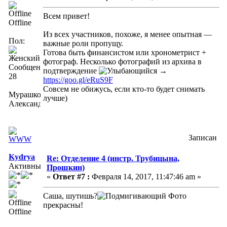
Всем привет!
Offline
Из всех участников, похоже, я менее опытная —
Пол:
важные роли пропущу.
Готова быть финансистом или хронометрист +
фотограф. Несколько фотографий из архива в
Сообщений:
подтверждение
→
28
https://goo.gl/eRuS9F
Совсем не обижусь, если кто-то будет снимать
Мурашко
лучше)
Александра
Записан
Kydrya
Re: Отделение 4 (инстр. Трубицына,
Активный
Прошкин)
«
Ответ #7 :
Февраля 14, 2017, 11:47:46 am »
Саша, шутишь?
Фото
прекрасны!
Offline