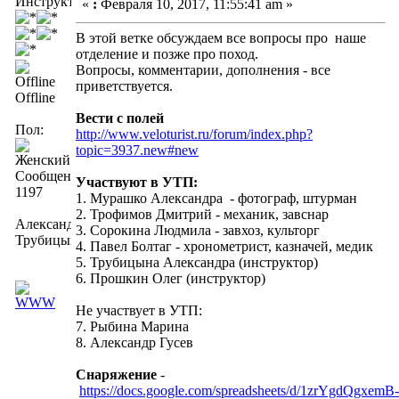
Инструктор
«
:
Февраля 10, 2017, 11:55:41 am »
В этой ветке обсуждаем все вопросы про наше
отделение и позже про поход.
Вопросы, комментарии, дополнения - все
приветствуется.
Offline
Вести с полей
Пол:
http://www.veloturist.ru/forum/index.php?
topic=3937.new#new
Сообщений:
Участвуют в УТП:
1197
1. Мурашко Александра - фотограф, штурман
2. Трофимов Дмитрий - механик, завснар
Александра
3. Сорокина Людмила - завхоз, культорг
Трубицына
4. Павел Болтаг - хронометрист, казначей, медик
5. Трубицына Александра (инструктор)
6. Прошкин Олег (инструктор)
Не участвует в УТП:
7. Рыбина Марина
8. Александр Гусев
Снаряжение
-
https://docs.google.com/spreadsheets/d/1zrYgdQgxemB-