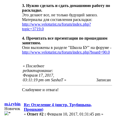
3. Нужно сделать и сдать домашнюю работу по
раскладке.
Это делают все, не только будущий завхоз.
Материалы для составления раскладки:
http://www.veloturist.ru/forum/index.php?
topic=3719.0
4. Прочитать все презентации по прошедшим
занятиям.
Они выложены в разделе "Школа БУ" на форуме -
http://www.veloturist.ru/forum/index.php?board=90.0
«
Последнее
редактирование:
Февраля 17, 2017,
03:11:19 pm от SashaT
»
Записан
Слабоумие и отвага!
m.i.rybina@yandex.ru
Re: Отделение 4 (инстр. Трубицына,
Новичок
Прошкин)
«
Ответ #2 :
Февраля 10, 2017, 01:31:45 pm »