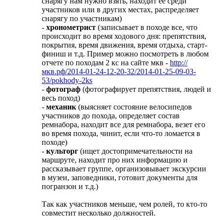
снарягу нам нужно взять, находит ее среди
участников или в других местах, распределяет
снарягу по участникам)
-
хронометрист
(записывает в походе все, что
происходит во время ходового дня: препятствия,
покрытия, время движения, время отдыха, старт-
финиш и т.д. Пример можно посмотреть в любом
отчете по походам 2 кс на сайте мкв -
http://
мкв.рф/2014-01-24-12-20-32/2014-01-25-09-03-
53/pokhody-2ks
-
фотограф
(фотографирует препятствия, людей и
весь поход)
-
механик
(выясняет состояние велосипедов
участников до похода, определяет состав
ремнабора, находит все для ремнабора, везет его
во время похода, чинит, если что-то ломается в
походе)
-
культорг
(ищет достопримечательности на
маршруте, находит про них информацию и
рассказывает группе, организовывает экскурсии
в музеи, заповедники, готовит документы для
погранзон и т.д.)
Так как участников меньше, чем ролей, то кто-то
совместит несколько должностей.