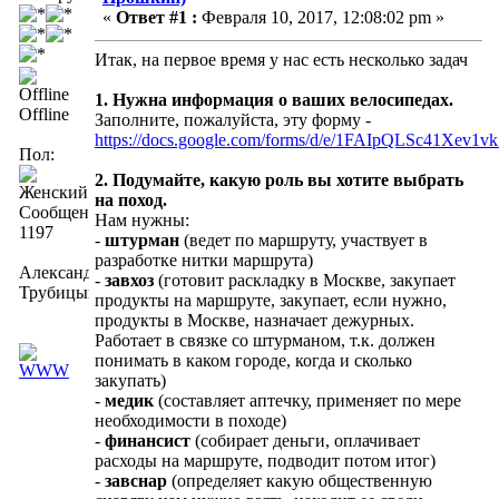
«
Ответ #1 :
Февраля 10, 2017, 12:08:02 pm »
Итак, на первое время у нас есть несколько задач
1. Нужна информация о ваших велосипедах.
Offline
Заполните, пожалуйста, эту форму -
https://docs.google.com/forms/d/e/1FAIpQLSc4
Пол:
2. Подумайте, какую роль вы хотите выбрать
на поход.
Сообщений:
Нам нужны:
1197
-
штурман
(ведет по маршруту, участвует в
разработке нитки маршрута)
Александра
-
завхоз
(готовит раскладку в Москве, закупает
Трубицына
продукты на маршруте, закупает, если нужно,
продукты в Москве, назначает дежурных.
Работает в связке со штурманом, т.к. должен
понимать в каком городе, когда и сколько
закупать)
-
медик
(составляет аптечку, применяет по мере
необходимости в походе)
-
финансист
(собирает деньги, оплачивает
расходы на маршруте, подводит потом итог)
-
завснар
(определяет какую общественную