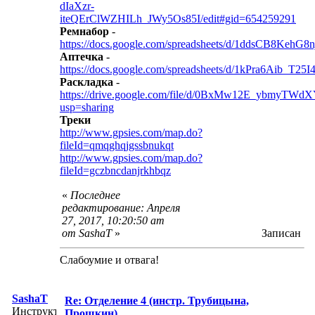
dIaXzr-
iteQErClWZHILh_JWy5Os85I/edit#gid=654259291
Ремнабор
-
https://docs.google.com/spreadsheets/d/1ddsCB8Ke
Аптечка
-
https://docs.google.com/spreadsheets/d/1kPra6Aib_
Раскладка
-
https://drive.google.com/file/d/0BxMw12E_ybmyTWd
usp=sharing
Треки
http://www.gpsies.com/map.do?
fileId=qmqghqjgssbnukqt
http://www.gpsies.com/map.do?
fileId=gczbncdanjrkhbqz
«
Последнее
редактирование: Апреля
27, 2017, 10:20:50 am
от SashaT
»
Записан
Слабоумие и отвага!
SashaT
Re: Отделение 4 (инстр. Трубицына,
Инструктор
Прошкин)