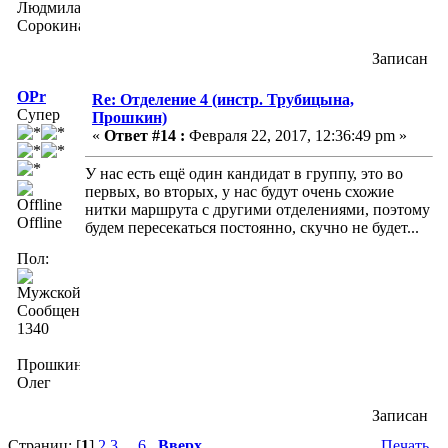
Людмила
Сорокина
Записан
OPr
Re: Отделение 4 (инстр. Трубицына,
Супер
Прошкин)
«
Ответ #14 :
Февраля 22, 2017, 12:36:49 pm »
У нас есть ещё один кандидат в группу, это во
первых, во вторых, у нас будут очень схожие
нитки маршрута с другими отделениями, поэтому
Offline
будем пересекаться постоянно, скучно не будет...
Пол:
Сообщений:
1340
Прошкин
Олег
Записан
Страниц: [
1
]
2
3
...
6
Вверх
Печать