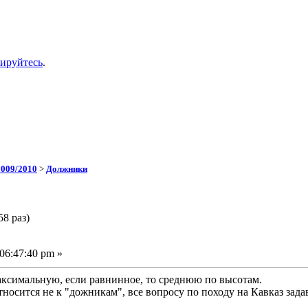
рируйтесь
.
009/2010
>
Должники
8 раз)
06:47:40 pm »
максимальную, если равнинное, то среднюю по высотам.
носится не к "дожникам", все вопросу по походу на Кавказ зада