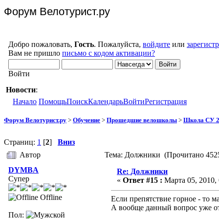
Форум Велотурист.ру
Добро пожаловать,
Гость
. Пожалуйста,
войдите
или
зарегист
Вам не пришло
письмо с кодом активации?
Войти
Новости
:
Начало
Помощь
Поиск
Календарь
Войти
Регистрация
Форум Велотурист.ру
>
Обучение
>
Прошедшие велошколы
>
Школа СУ 2
Страниц:
1
[
2
]
Вниз
Автор
Тема: Должники (Прочитано 4525
DYMBA
Re: Должники
Супер
«
Ответ #15 :
Марта 05, 2010, 
Offline
Если препятствие горное - то 
А вообще данный вопрос уже от
Пол: