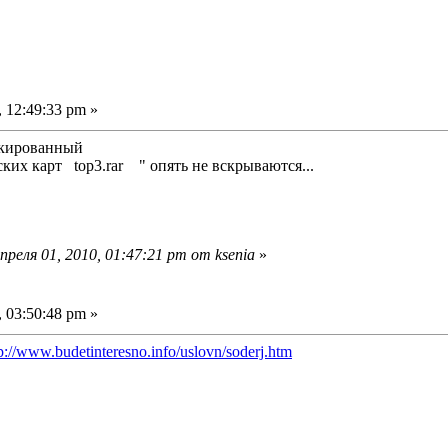
 12:49:33 pm »
их карт top3.rar " опять не вскрываются...
реля 01, 2010, 01:47:21 pm от ksenia
»
 03:50:48 pm »
p://www.budetinteresno.info/uslovn/soderj.htm