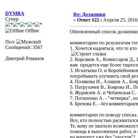
DYMBA
Re: Должники
Супер
«
Ответ #22 :
Апреля 25, 2010,
Offline
Обновленный список должников
Пол:
комментарии по результатам топ
Сообщений: 3567
1. Хочется надеяться, что те кт
Дмитрий Романов
2. Корсаков А., Комиссаров Д.,
вам придется еще более тщательн
3. Игнатьева О. и Коробейников
попробывать улучшить свой рез
4. Полякова И., Алашов А., Боя
5. Патрухачев В., Боярова И., П
6. Журавлев А. и Чебаевская С. 
7. Потапенко А. - "четверка", н
8. Брехова Е. - без комментарие
комментарии по поводу списка
Все, кто полностью расквитался
Те, кому не хватило возможност
помощь в выполнении работ, и п
на маршрут уже без "хвостов"!