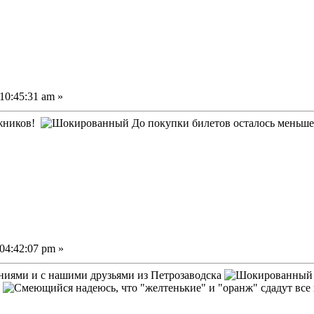
10:45:31 am »
жников!
До покупки билетов осталось меньше 
04:42:07 pm »
ниями и с нашими друзьями из Петрозаводска
"
надеюсь, что "желтенькие" и "оранж" сдадут вс