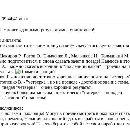
 09:44:41 am »
 с долгожданными результатами топдиктанта!
 диктанта:
о не смог почтить своим присутствием сдачу этого зачета знают в
 Шакиров Р., Рогов О., Тимченко Л., Малышева Н., Толмацкий М.
о подготовиться, и снова сдавать зачет в поезде! Надеюсь в этот
 А. - можно сказать вскочили в "последний вагон" - троечка на 
ультат.
ров Г. - показали достаточно хорошие знания: почти на "четверку
отапенко В. - "четверка", но на пределе - достойное знание темы.
- тведая "четверка" - очень хороший результат.
о с очень большим запасом - практически "пятерка" - молодец!
в - "отлично" с запасом!
 должников:
 с долгами - молодцы! Могут в поезде смотреть в окошко и спат
и, времени, желания или знаний сдать все работы в срок - очень 
ринятия зачетов! Так что берите с собой все свои наработки и 