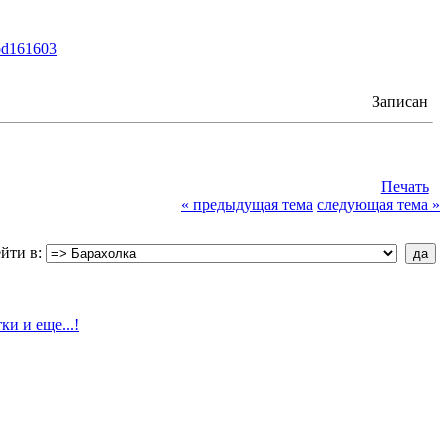
rod161603
Записан
Печать
« предыдущая тема
следующая тема »
йти в: