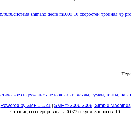
com/ru/ru/система-shimano-deore-m6000-10-скоростей-тройная-/rp-p
Пере
Powered by SMF 1.1.21
|
SMF © 2006-2008, Simple Machines
Страница сгенерирована за 0.077 секунд. Запросов: 16.