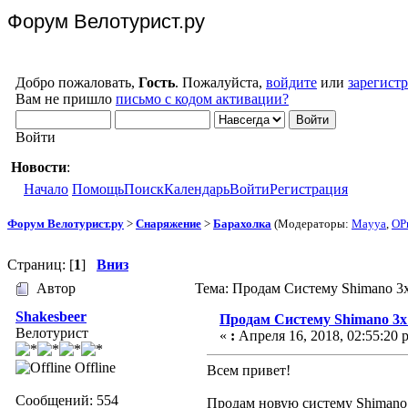
Форум Велотурист.ру
Добро пожаловать,
Гость
. Пожалуйста,
войдите
или
зарегист
Вам не пришло
письмо с кодом активации?
Войти
Новости
:
Начало
Помощь
Поиск
Календарь
Войти
Регистрация
Форум Велотурист.ру
>
Снаряжение
>
Барахолка
(Модераторы:
Mayya
,
OP
Страниц: [
1
]
Вниз
Автор
Тема: Продам Систему Shimano 3
Shakesbeer
Продам Систему Shimano 3x
Велотурист
«
:
Апреля 16, 2018, 02:55:20 
Offline
Всем привет!
Сообщений: 554
Продам новую систему Shimano 