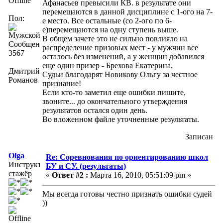
Offline
Афанасьев превысили КВ. в результате они
перемещаются в данной дисциплине с 1-ого на 7-
Пол:
е место. Все остальные (со 2-ого по 6-
е)перемещаются на одну ступень выше.
В общем зачете это не сильно повлияло на
Сообщений:
распределение призовых мест - у мужчин все
3567
осталось без изменений, а у женщин добавился
еще один призер - Брехова Екатерина.
Дмитрий
Судьи благодарят Новикову Ольгу за честное
Романов
признание!
Если кто-то заметил еще ошибки пишите,
звоните... до окончательного утверждения
результатов остался один день.
Во вложенном файле уточненные результаты.
Записан
Olga
Re: Соревнования по ориентированию школ
Инструктор-
БУ и СУ. (результаты)
стажёр
«
Ответ #2 :
Марта 16, 2010, 05:51:09 pm »
Мы всегда готовы честно признать ошибки судей
))