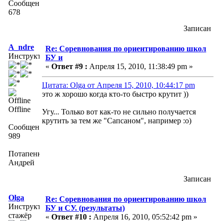
Сообщений:
678
Записан
A_ndre
Re: Соревнования по ориентированию школ
Инструктор
БУ и
«
Ответ #9 :
Апреля 15, 2010, 11:38:49 pm »
Цитата: Olga от Апреля 15, 2010, 10:44:17 pm
это ж хорошо когда кто-то быстро крутит ))
Offline
Угу... Только вот как-то не сильно получается
крутить за тем же "Сапсаном", например :о)
Сообщений:
989
Потапенко
Андрей
Записан
Olga
Re: Соревнования по ориентированию школ
Инструктор-
БУ и СУ. (результаты)
стажёр
«
Ответ #10 :
Апреля 16, 2010, 05:52:42 pm »