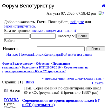
Форум Велотурист.ру
Августа 07, 2026, 07:58:42 pm
Добро пожаловать,
Гость
. Пожалуйста,
войдите
или
зарегистрируйтесь
.
Вам не пришло
письмо с кодом активации?
Войти
Новости
:
Начало
Помощь
Поиск
Календарь
Войти
Регистрация
Форум Велотурист.ру
>
Обучение
>
Прошедшие
велошколы
>
Велошкола БТП 2009/2010
>
Соревнования по
ориентированию школ БУ и СУ. (результаты)
« предыдущая тема
следующая тема »
Страниц: [
1
]
Вниз
Печать
Тема: Соревнования по ориентированию школ
Автор
БУ и СУ. (результаты) (Прочитано 19997 раз)
DYMBA
Соревнования по ориентированию школ БУ
Супер
и СУ. (результаты)