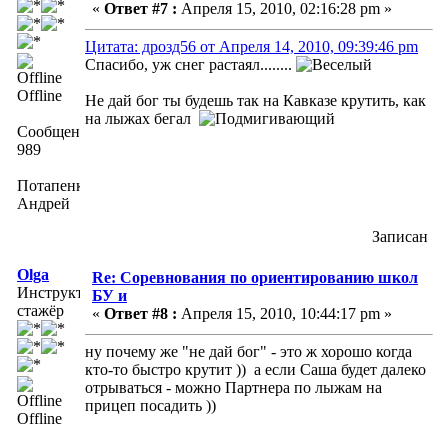
«
Ответ #7 :
Апреля 15, 2010, 02:16:28 pm »
Цитата: дрозд56 от Апреля 14, 2010, 09:39:46 pm
Спасибо, уж снег растаял........
Offline
Не дай бог ты будешь так на Кавказе крутить, как
на лыжах бегал
Сообщений:
989
Потапенко
Андрей
Записан
Olga
Re: Соревнования по ориентированию школ
Инструктор-
БУ и
стажёр
«
Ответ #8 :
Апреля 15, 2010, 10:44:17 pm »
ну почему же "не дай бог" - это ж хорошо когда
кто-то быстро крутит )) а если Саша будет далеко
отрываться - можно Партнера по лыжам на
прицеп посадить ))
Offline