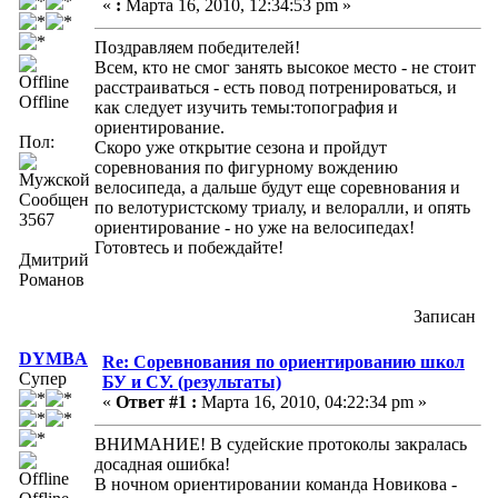
«
:
Марта 16, 2010, 12:34:53 pm »
Поздравляем победителей!
Всем, кто не смог занять высокое место - не стоит
расстраиваться - есть повод потренироваться, и
Offline
как следует изучить темы:топография и
ориентирование.
Пол:
Скоро уже открытие сезона и пройдут
соревнования по фигурному вождению
велосипеда, а дальше будут еще соревнования и
Сообщений:
по велотуристскому триалу, и велоралли, и опять
3567
ориентирование - но уже на велосипедах!
Готовтесь и побеждайте!
Дмитрий
Романов
Записан
DYMBA
Re: Соревнования по ориентированию школ
Супер
БУ и СУ. (результаты)
«
Ответ #1 :
Марта 16, 2010, 04:22:34 pm »
ВНИМАНИЕ! В судейские протоколы закралась
досадная ошибка!
В ночном ориентировании команда Новикова -