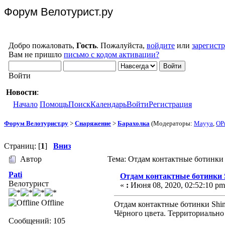
Форум Велотурист.ру
Добро пожаловать,
Гость
. Пожалуйста,
войдите
или
зарегист
Вам не пришло
письмо с кодом активации?
Войти
Новости
:
Начало
Помощь
Поиск
Календарь
Войти
Регистрация
Форум Велотурист.ру
>
Снаряжение
>
Барахолка
(Модераторы:
Mayya
,
OP
Страниц: [
1
]
Вниз
Автор
Тема: Отдам контактные ботинки 
Pati
Отдам контактные ботинки 
Велотурист
«
:
Июня 08, 2020, 02:52:10 pm
Offline
Отдам контактные ботинки Shim
Чёрного цвета. Территориально
Сообщений: 105