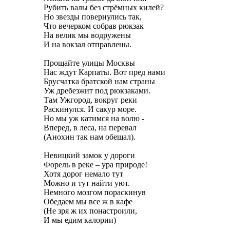
Рубить валы без стрёмных килей?
Но звезды повернулись так,
Что вечерком собрав рюкзак
На велик мы водружены
И на вокзал отправлены.
Прощайте улицы Москвы
Нас ждут Карпаты. Вот пред нами
Брусчатка братской нам страны
Уж дребезжит под рюкзаками.
Там Ужгород, вокруг реки
Раскинулся. И сакур море.
Но мы уж катимся на волю -
Вперед, в леса, на перевал
(Анохин так нам обещал).
Невицкий замок у дороги
Форель в реке – ура природе!
Хотя дорог немало тут
Можно и тут найти уют.
Немного мозгом пораскинув
Обедаем мы все ж в кафе
(Не зря ж их понастроили,
И мы едим калории)