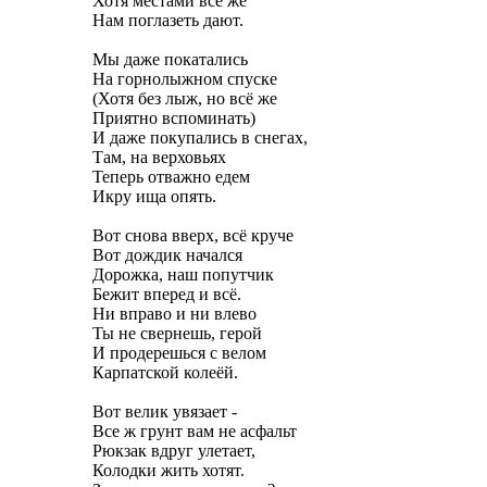
Хотя местами все же
Нам поглазеть дают.
Мы даже покатались
На горнолыжном спуске
(Хотя без лыж, но всё же
Приятно вспоминать)
И даже покупались в снегах,
Там, на верховьях
Теперь отважно едем
Икру ища опять.
Вот снова вверх, всё круче
Вот дождик начался
Дорожка, наш попутчик
Бежит вперед и всё.
Ни вправо и ни влево
Ты не свернешь, герой
И продерешься с велом
Карпатской колеёй.
Вот велик увязает -
Все ж грунт вам не асфальт
Рюкзак вдруг улетает,
Колодки жить хотят.