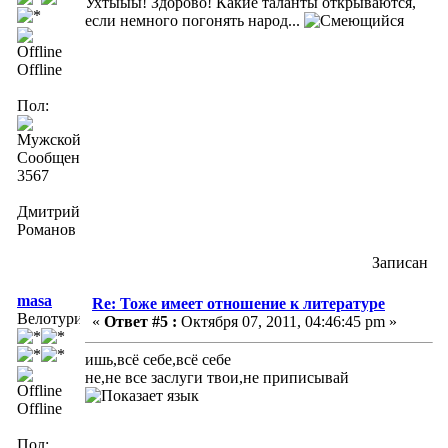
Ухтыыы! Здорово! Какие таланты открываются,
если немного погонять народ...
Offline
Пол:
Сообщений:
3567
Дмитрий
Романов
Записан
masa
Re: Тоже имеет отношение к литературе
Велотурист
«
Ответ #5 :
Октября 07, 2011, 04:46:45 pm »
ишь,всё себе,всё себе
не,не все заслуги твои,не приписывай
Offline
Пол: