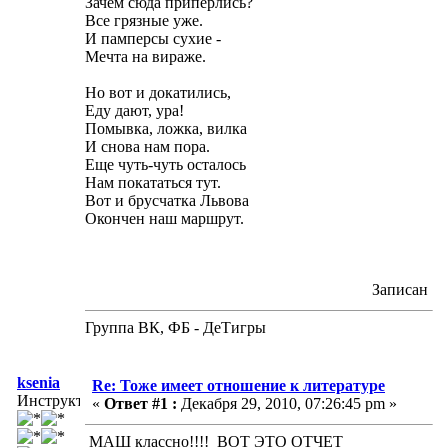
Зачем сюда приперлись?
Все грязные уже.
И памперсы сухие -
Мечта на вираже.
Но вот и докатились,
Еду дают, ура!
Помывка, ложка, вилка
И снова нам пора.
Еще чуть-чуть осталось
Нам покататься тут.
Вот и брусчатка Львова
Окончен наш маршрут.
Записан
Группа ВК, ФБ - ДеТигры
ksenia
Re: Тоже имеет отношение к литературе
Инструктор
«
Ответ #1 :
Декабря 29, 2010, 07:26:45 pm »
МАШ классно!!!! ВОТ ЭТО ОТЧЕТ