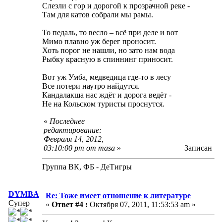
Слезли с гор и дорогой к прозрачной реке -
Там для катов собрали мы рамы.
То педаль, то весло – всё при деле и вот
Мимо плавно уж берег проносит.
Хоть порог не нашли, но зато нам вода
Рыбку красную в спиннинг приносит.
Вот уж Умба, медведица где-то в лесу
Все потери наутро найдутся.
Кандалакша нас ждёт и дорога ведёт -
Не на Кольском туристы проснутся.
«
Последнее
редактирование:
Февраля 14, 2012,
03:10:00 pm от masa
»
Записан
Группа ВК, ФБ - ДеТигры
DYMBA
Re: Тоже имеет отношение к литературе
Супер
«
Ответ #4 :
Октября 07, 2011, 11:53:53 am »