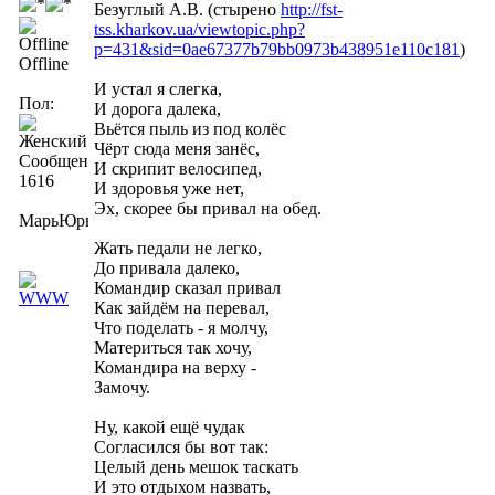
Безуглый А.В. (стырено
http://fst-
tss.kharkov.ua/viewtopic.php?
p=431&sid=0ae67377b79bb0973b438951e110c181
)
Offline
И устал я слегка,
Пол:
И дорога далека,
Вьётся пыль из под колёс
Чёрт сюда меня занёс,
Сообщений:
И скрипит велосипед,
1616
И здоровья уже нет,
Эх, скорее бы привал на обед.
МарьЮрьна
Жать педали не легко,
До привала далеко,
Командир сказал привал
Как зайдём на перевал,
Что поделать - я молчу,
Материться так хочу,
Командира на верху -
Замочу.
Ну, какой ещё чудак
Согласился бы вот так:
Целый день мешок таскать
И это отдыхом назвать,