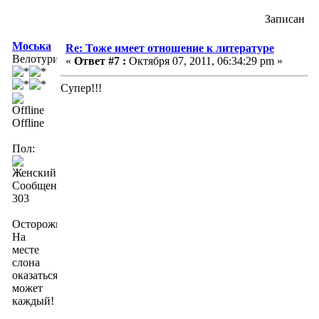
Записан
Моська
Re: Тоже имеет отношение к литературе
Велотурист
«
Ответ #7 :
Октября 07, 2011, 06:34:29 pm »
Супер!!!
Offline
Пол:
Сообщений:
303
Осторожно!
На
месте
слона
оказаться
может
каждый!