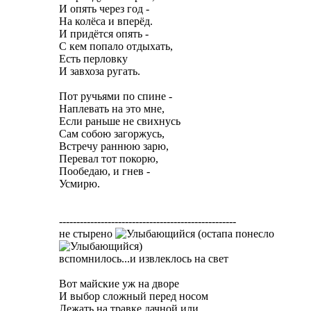
И опять через год -
На колёса и вперёд.
И придётся опять -
С кем попало отдыхать,
Есть перловку
И завхоза ругать.
Пот ручьями по спине -
Наплевать на это мне,
Если раньше не свихнусь
Сам собою загоржусь,
Встречу раннюю зарю,
Перевал тот покорю,
Пообедаю, и гнев -
Усмирю.
---------------------------------------------------
не стырено
(остапа понесло
)
вспомнилось...и извлеклось на свет
Вот майские уж на дворе
И выбор сложный перед носом
Лежать на травке дачной или