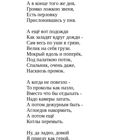
А в конце того же дня,
Громко ложкою звеня,
Есть перловку
Прислонившись у пня.
А ещё вот подожди
Как заладят вдруг дожди -
Сам весь по уши в грязи,
Велик на себя грузи.
Мокрый вдоль и поперёк,
Под палаткою поток,
Спальник, очень даже,
Насквозь промок.
А когда не повезло -
То проколы как назло,
Вместо что бы отдыхать -
Надо камеры латать.
А потом дежурным быть -
Аглоедов накормить,
А потом ещё
Котлы перемыть.
Ну, да ладно, домой
Я приеду как герой,