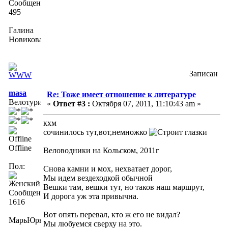
Сообщений:
495
Галина
Новикова
Записан
masa
Re: Тоже имеет отношение к литературе
Велотурист
«
Ответ #3 :
Октября 07, 2011, 11:10:43 am »
кхм
сочинилось тут,вот,немножко
Offline
Веловодники на Кольском, 2011г
Пол:
Снова камни и мох, нехватает дорог,
Мы идем вездеходкой обычной
Вешки там, вешки тут, но таков наш маршрут,
Сообщений:
И дорога уж эта привычна.
1616
Вот опять перевал, кто ж его не видал?
МарьЮрьна
Мы любуемся сверху на это.