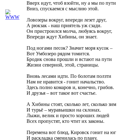
Вверх идут, чтоб взойти, ну а мы по пути
Вниз, спускаемся с мыслию этой.
Ловозеры вокруг, впереди лезет друг,
А рюкзак - наш приятель уж сзади.
Он пристроился молча, любуясь вокруг,
Впереди ждут Хибины, он знает.
Под ногами песок? Значит моря кусок –
Вот Умбозеро рядом томится.
Бродик снова прошли и встают на пути
Жизни северной, этой, страницы.
Вновь лесами идти. По болотам ползти
Нам не нравится - гонит начальство.
Здесь полно комаров и, конечно, грибов.
И друзья – вот такое вот счастье.
А Хибины стоят, сколько лет, сколько зим
И турьё – муравьишки на склонах.
Лыжи, велик и просто хороших людей
Всех пропустят, кто чтит их законы.
Перемена вот блюд, Кировск гонит на юг
И раскладка сменилась по плану.