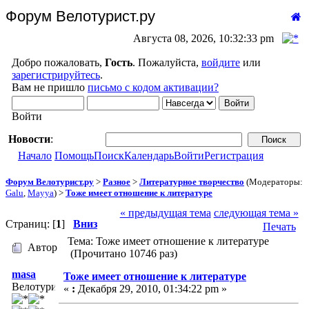
Форум Велотурист.ру
Августа 08, 2026, 10:32:33 pm
Добро пожаловать,
Гость
. Пожалуйста,
войдите
или
зарегистрируйтесь
.
Вам не пришло
письмо с кодом активации?
Войти
Новости
:
Начало
Помощь
Поиск
Календарь
Войти
Регистрация
Форум Велотурист.ру
>
Разное
>
Литературное творчество
(Модераторы:
Galu
,
Mayya
) >
Тоже имеет отношение к литературе
« предыдущая тема
следующая тема »
Страниц: [
1
]
Вниз
Печать
Тема: Тоже имеет отношение к литературе
Автор
(Прочитано 10746 раз)
masa
Тоже имеет отношение к литературе
Велотурист
«
:
Декабря 29, 2010, 01:34:22 pm »