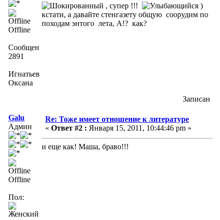
, супер !!!
)
кстати, а давайте стенгазету общую соорудим по
походам энтого лета, А!? как?
Offline
Сообщений:
2891
Игнатьева
Оксана
Записан
Galu
Re: Тоже имеет отношение к литературе
Админ
«
Ответ #2 :
Января 15, 2011, 10:44:46 pm »
и еще как! Маша, браво!!!
Offline
Пол: