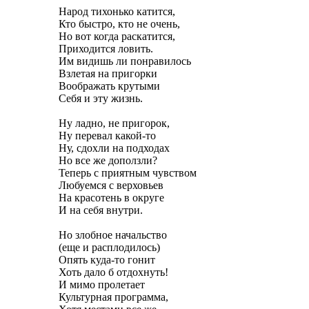
Народ тихонько катится,
Кто быстро, кто не очень,
Но вот когда раскатится,
Приходится ловить.
Им видишь ли понравилось
Взлетая на пригорки
Воображать крутыми
Себя и эту жизнь.
Ну ладно, не пригорок,
Ну перевал какой-то
Ну, сдохли на подходах
Но все же доползли?
Теперь с приятным чувством
Любуемся с верховьев
На красотень в округе
И на себя внутри.
Но злобное начальство
(еще и расплодилось)
Опять куда-то гонит
Хоть дало б отдохнуть!
И мимо пролетает
Культурная программа,