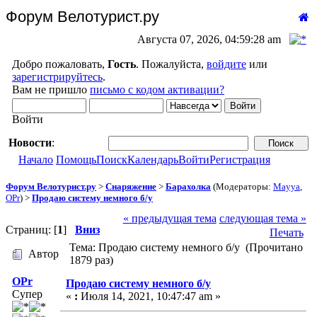
Форум Велотурист.ру
Августа 07, 2026, 04:59:28 am
Добро пожаловать,
Гость
. Пожалуйста,
войдите
или
зарегистрируйтесь
.
Вам не пришло
письмо с кодом активации?
Войти
Новости
:
Начало
Помощь
Поиск
Календарь
Войти
Регистрация
Форум Велотурист.ру
>
Снаряжение
>
Барахолка
(Модераторы:
Mayya
,
OPr
) >
Продаю систему немного б/у
« предыдущая тема
следующая тема »
Страниц: [
1
]
Вниз
Печать
Тема: Продаю систему немного б/у (Прочитано
Автор
1879 раз)
OPr
Продаю систему немного б/у
Супер
«
:
Июля 14, 2021, 10:47:47 am »