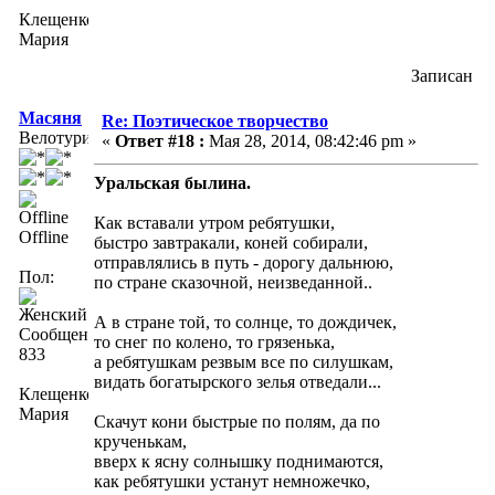
Клещенко
Мария
Записан
Масяня
Re: Поэтическое творчество
Велотурист
«
Ответ #18 :
Мая 28, 2014, 08:42:46 pm »
Уральская былина.
Как вставали утром ребятушки,
Offline
быстро завтракали, коней собирали,
отправлялись в путь - дорогу дальнюю,
Пол:
по стране сказочной, неизведанной..
А в стране той, то солнце, то дождичек,
Сообщений:
то снег по колено, то грязенька,
833
а ребятушкам резвым все по силушкам,
видать богатырского зелья отведали...
Клещенко
Мария
Скачут кони быстрые по полям, да по
крученькам,
вверх к ясну солнышку поднимаются,
как ребятушки устанут немножечко,