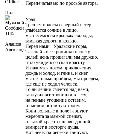
Offline
Перепечатываю по просьбе автора.
Пол:
Урал.
Треплет волосы северный ветер,
Сообщений:
улыбается солнце в лицо,
1145
мы несемся на крыльях свободы,
замыкая дороги в кольцо.
Алашов
Перед нами - Уральские горы,
Александр
Таганай - все тропинки в снегу,
целый день прошагали мы дружно,
чтоб увидеть со скал красоту.
И начнутся потом приключения,
дождь и холод, и глина, и снег,
мы не только пройдем, мы проедем,
где еще не ходил человек.
То ли леший смеется над нами,
заплутал все тропинки в лесу,
на пеньке угощение оставим,
и найдем потайную тропу.
Кони вольные в поле гарцуют,
жеребята за мамкой спешат,
от такой красоты первозданной,
замирает в восторге душа.
Вот невесты-березки танцуют,