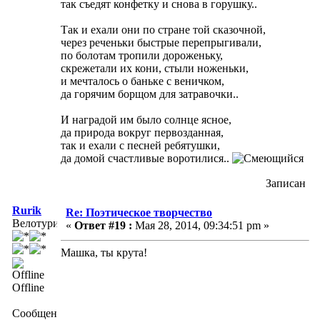
так съедят конфетку и снова в горушку..
Так и ехали они по стране той сказочной,
через реченьки быстрые перепрыгивали,
по болотам тропили дороженьку,
скрежетали их кони, стыли ноженьки,
и мечталось о баньке с веничком,
да горячим борщом для затравочки..
И наградой им было солнце ясное,
да природа вокруг первозданная,
так и ехали с песней ребятушки,
да домой счастливые воротилися..
Записан
Rurik
Re: Поэтическое творчество
Велотурист
«
Ответ #19 :
Мая 28, 2014, 09:34:51 pm »
Машка, ты крута!
Offline
Сообщений: