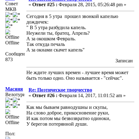
Совет
«
Ответ #25 :
Февраля 28, 2015, 05:26:48 pm »
МКВ
Сегодня в 5 утра прошел звонкой капелью
дождичек:
" В 5 утра разбудила капель.
Неужели ты, братец, Апрель?
А за окошком Февраль.
Offline
Так откуда печаль
А за окнами скачет капель"
Сообщений:
873
Записан
Не ждите лучших времен - лучшее время может
быть только одно. Оно называется - "сейчас".
Масяня
Re: Поэтическое творчество
Велотурист
«
Ответ #26 :
Февраля 14, 2017, 11:01:52 am »
Как мы бываем равнодушны и скупы,
На слово доброе, прикосновение руки,
И как потом мы безвозвратно одиноки,
Offline
У берегов потерянной души.
Пол: