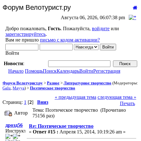
Форум Велотурист.ру
Августа 06, 2026, 06:07:38 pm
Добро пожаловать,
Гость
. Пожалуйста,
войдите
или
зарегистрируйтесь
.
Вам не пришло
письмо с кодом активации?
Войти
Новости
:
Начало
Помощь
Поиск
Календарь
Войти
Регистрация
Форум Велотурист.ру
>
Разное
>
Литературное творчество
(Модераторы:
Galu
,
Mayya
) >
Поэтическое творчество
« предыдущая тема
следующая тема »
Страниц:
1
[
2
]
Вниз
Печать
Тема: Поэтическое творчество (Прочитано
Автор
75156 раз)
дрозд56
Re: Поэтическое творчество
Инструктор
«
Ответ #15 :
Апреля 15, 2014, 10:19:26 am »