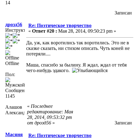
14
Записан
дрозд56
Re: Поэтическое творчество
Инструктор
«
Ответ #20 :
Мая 28, 2014, 09:50:23 pm »
Да, уж, как воротились так воротились. Это не в
сказке сказать, ни стихом описать. Чуть коней не
потеряли....
Offline
Маша, спасибо за былину. Я ждал, ждал от тебя
чего-нибудь эдакого.
Пол:
Сообщений:
1145
«
Последнее
Алашов
редактирование: Мая
Александр
28, 2014, 09:53:32 pm
от дрозд56
»
Записан
Масяня
Re: Поэтическое творчество