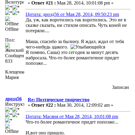
Велотурист
«
Ответ #21 :
Мая 28, 2014, 10:01:08 pm »
Цитата: дрозд56 от Мая 28, 2014, 09:50:23 pm
Да, уж, как воротились так воротились. Это не в
сказке сказать, ни стихом описать. Чуть коней не
Offline
потеряли....
Пол:
Маша, спасибо за былину. Я ждал, ждал от тебя
чего-нибудь эдакого.
Я помню, Саша) это сегодня за минут десять
Сообщений:
набросала. Что-то более романтичное придет
833
попозже...
Клещенко
Мария
Записан
дрозд56
Re: Поэтическое творчество
Инструктор
«
Ответ #22 :
Мая 30, 2014, 12:09:02 am »
Цитата: Масяня от Мая 28, 2014, 10:01:08 pm
Что-то более романтичное придет попозже...
И,вот оно пришло.