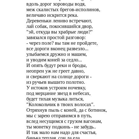
вдоль дорог хороводы водя,
меж скалистых брегов-исполинов,
величаво искрится река.
Деревеньки лениво встречают,
лай собак, покосившийся двор,
"эй, откуда вы храбрые люди?"
завязался простой разговор:
- через поле? вы там не пройдете,
все дороги вконец развезло...
улыбаемся дружно и машем,
и уводим коней за седло...
И опять будут реки и броды,
неопрен уж не греет давно,
и сверкают на солнце дороги -
из ручьев вышито полотно.
У истоков устроим ночевку,
под мерцание звезд в небесах,
будет тихая музыка литься,
"Колокольчик в твоих волосах".
Отряхнув пыль с коней, да с ботинок,
мы с зарею отправимся в путь,
вслед несущимся с грузом вагонам,
ты монетку подкинь - не забудь..
И так мало нам надо для счастья,
банька теплая, сон да еда,