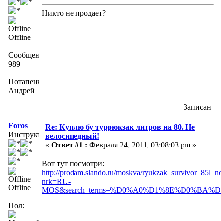
Никто не продает?
Offline
Сообщений:
989
Потапенко
Андрей
Записан
Foros
Re: Куплю бу туррюкзак литров на 80. Не
Инструктор
велосипедный!
«
Ответ #1 :
Февраля 24, 2011, 03:08:03 pm »
Вот тут посмотри:
http://prodam.slando.ru/moskva/ryukzak_survivor_85l
nrk=RU-
Offline
MOS&search_terms=%D0%A0%D1%8E%D0%BA%
Пол: