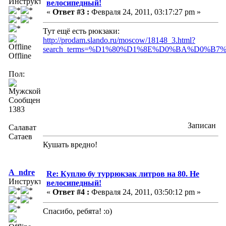
Инструктор
велосипедный!
«
Ответ #3 :
Февраля 24, 2011, 03:17:27 pm »
Тут ещё есть рюкзаки:
http://prodam.slando.ru/moscow/18148_3.html?
search_terms=%D1%80%D1%8E%D0%BA%D0%B
Offline
Пол:
Сообщений:
1383
Записан
Салават
Сатаев
Кушать вредно!
A_ndre
Re: Куплю бу туррюкзак литров на 80. Не
Инструктор
велосипедный!
«
Ответ #4 :
Февраля 24, 2011, 03:50:12 pm »
Спасибо, ребята! :о)