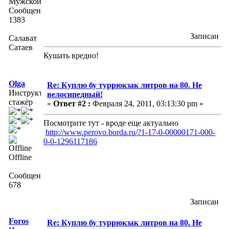
Сообщений:
1383
Записан
Салават
Сатаев
Кушать вредно!
Olga
Re: Куплю бу туррюкзак литров на 80. Не
Инструктор-
велосипедный!
стажёр
«
Ответ #2 :
Февраля 24, 2011, 03:13:30 pm »
Посмотрите тут - вроде еще актуально
http://www.perovo.borda.ru/?1-17-0-00000171-000-
0-0-1296117186
Offline
Сообщений:
678
Записан
Foros
Re: Куплю бу туррюкзак литров на 80. Не