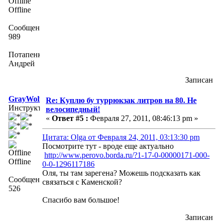
Offline
Сообщений:
989
Потапенко
Андрей
Записан
GrayWolf
Re: Куплю бу туррюкзак литров на 80. Не
Инструктор
велосипедный!
«
Ответ #5 :
Февраля 27, 2011, 08:46:13 pm »
Цитата: Olga от Февраля 24, 2011, 03:13:30 pm
Посмотрите тут - вроде еще актуально
http://www.perovo.borda.ru/?1-17-0-00000171-000-
Offline
0-0-1296117186
Оля, ты там зарегена? Можешь подсказать как
Сообщений:
связаться с Каменской?
526
Спасибо вам большое!
Записан