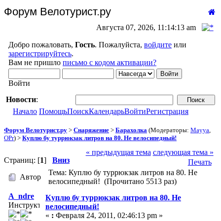
Форум Велотурист.ру
Августа 07, 2026, 11:14:13 am
Добро пожаловать,
Гость
. Пожалуйста,
войдите
или
зарегистрируйтесь
.
Вам не пришло
письмо с кодом активации?
Войти
Новости
:
Начало
Помощь
Поиск
Календарь
Войти
Регистрация
Форум Велотурист.ру
>
Снаряжение
>
Барахолка
(Модераторы:
Mayya
,
OPr
) >
Куплю бу туррюкзак литров на 80. Не велосипедный!
« предыдущая тема
следующая тема »
Страниц: [
1
]
Вниз
Печать
Тема: Куплю бу туррюкзак литров на 80. Не
Автор
велосипедный! (Прочитано 5513 раз)
A_ndre
Куплю бу туррюкзак литров на 80. Не
Инструктор
велосипедный!
«
:
Февраля 24, 2011, 02:46:13 pm »