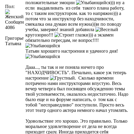
положительные эмоции
))) ну а
Пол:
если выдавливать из себя такого плана работу,
то с таким инструктором. как то напряжно))) а
потом что за инструктор без находчивости,
Сообщений:
смекалка она думаю всем нужна)))и по поводу
4086
учебы, заверяю! знаний добавила
кругозорно!!!
))) а экзамен
Григорьева
обязательно пересдам, не вопрос!!!!
Татьяна
Татьян хорошего настроения и удачного дня!
Дааа..., ты так и не поняла ничего про
"НАХОДЧИВОСТЬ". Печально, какое уж теперь
настроение
. Сколько времени
потрачено нами инструкторами впустую. Весь
вечер четверга был посвящен обсуждению темы
твой успеваемости, оказалось недостаточно. Надо
было еще и на форуме написать, о том как с
тобой "несправедливо" поступили. Просто весь
этот театр одного актера немного начал утомлять.
Удовольствие это хорошо. Это правильно. Только
моральное удовлетворение от дела не всегда
приходит сразу. Иногда приходится себя