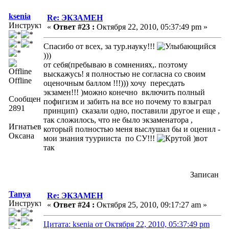
ksenia
Re: ЭКЗАМЕН
Инструктор
«
Ответ #23 :
Октября 22, 2010, 05:37:49 pm »
Спасибо от всех, за тур.науку!!!
)))
от себя(пребываю в сомнениях,. поэтому
выскажусь! я полностью не согласна со своим
Offline
оценочным баллом !!!))) хочу пересдать
экзамен!!! )можно конечно включить полный
Сообщений:
пофигизм и забить на все но почему то взыграл
2891
принцип) сказали одно, поставили другое и еще ,
так сложилось, что не было экзаменатора ,
Игнатьева
который полностью меня выслушал бы и оценил -
Оксана
мои знания туурииста по СУ!!!
)вот
так
Записан
Tanya
Re: ЭКЗАМЕН
Инструктор
«
Ответ #24 :
Октября 25, 2010, 09:17:27 am »
Цитата: ksenia от Октября 22, 2010, 05:37:49 pm