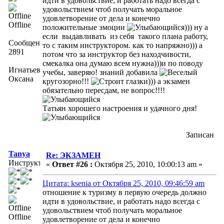
идти в удовольствие, и работать надо всегда с
удовольствием чтоб получать моральное
удовлетворение от дела и конечно
Offline
положительные эмоции
))) ну а
если выдавливать из себя такого плана работу,
Сообщений:
то с таким инструктором. как то напряжно))) а
2891
потом что за инструктор без находчивости,
смекалка она думаю всем нужна)))и по поводу
Игнатьева
учебы, заверяю! знаний добавила
Оксана
кругозорно!!!
))) а экзамен
обязательно пересдам, не вопрос!!!!
Татьян хорошего настроения и удачного дня!
Записан
Tanya
Re: ЭКЗАМЕН
Инструктор
«
Ответ #26 :
Октября 25, 2010, 10:00:13 am »
Цитата: ksenia от Октября 25, 2010, 09:46:59 am
отношение к туризму в первую очередь должно
идти в удовольствие, и работать надо всегда с
удовольствием чтоб получать моральное
Offline
удовлетворение от дела и конечно