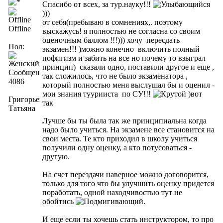
Спасибо от всех, за тур.науку!!!
)))
от себя(пребываю в сомнениях,. поэтому
Offline
выскажусь! я полностью не согласна со своим
оценочным баллом !!!))) хочу пересдать
Пол:
экзамен!!! )можно конечно включить полный
пофигизм и забить на все но почему то взыграл
принцип) сказали одно, поставили другое и еще ,
Сообщений:
так сложилось, что не было экзаменатора ,
4086
который полностью меня выслушал бы и оценил -
мои знания туурииста по СУ!!!
)вот
Григорьева
так
Татьяна
Лучше бы ты была так же принципиальна когда
надо было учиться. На экзамене все становится на
свои места. Те кто приходил в школу учиться
получили одну оценку, а кто потусоваться -
другую.
На счет перездачи наверное можно договорится,
только для того что бы улучшить оценку придется
поработать, одной находчивостью тут не
обойтись
.
И еще если ты хочешь стать инструктором, то про