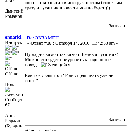
3567
окончания занятий в инструкторском блоке, там
сразу и гусятник провести можно будет:)))
Дмитрий
Романов
Записан
annariel
Re: ЭКЗАМЕН
Инструктор
«
Ответ #18 :
Октября 14, 2010, 11:42:58 am »
Ну ладно, зимой так зимой! Бедный гусятник)
Можно его будет приурочить к годовщине
похода
Offline
Как там с защитой? Или спрашивать уже не
стоит?..
Пол:
Сообщений:
67
Анна
Записан
Редькина
(Бурдина)
дОроги дорОги