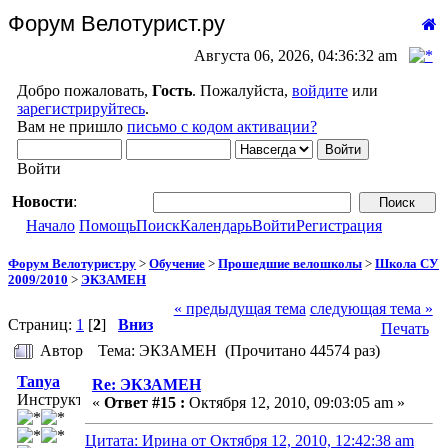
Форум Велотурист.ру
Августа 06, 2026, 04:36:32 am
Добро пожаловать,
Гость
. Пожалуйста,
войдите
или
зарегистрируйтесь
.
Вам не пришло
письмо с кодом активации?
Войти
Новости
:
Начало
Помощь
Поиск
Календарь
Войти
Регистрация
Форум Велотурист.ру
>
Обучение
>
Прошедшие велошколы
>
Школа СУ
2009/2010
>
ЭКЗАМЕН
« предыдущая тема
следующая тема »
Страниц:
1
[
2
]
Вниз
Печать
Автор
Тема: ЭКЗАМЕН (Прочитано 44574 раз)
Tanya
Re: ЭКЗАМЕН
Инструктор
«
Ответ #15 :
Октября 12, 2010, 09:03:05 am »
Цитата: Ирина от Октября 12, 2010, 12:42:38 am