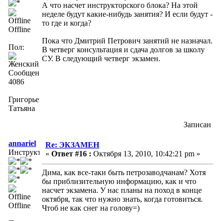
А что насчет инструкторского блока? На этой
неделе будут какие-нибудь занятия? И если будут -
то где и когда?
Offline
Пока что Дмитрий Петрович занятий не назначал.
Пол:
В четверг консультация и сдача долгов за школу
СУ. В следующий четверг экзамен.
Сообщений:
4086
Григорьева
Татьяна
Записан
annariel
Re: ЭКЗАМЕН
Инструктор
«
Ответ #16 :
Октября 13, 2010, 10:42:21 pm »
Дима, как все-таки быть петрозаводчанам? Хотя
бы приблизительную информацию, как и что
насчет экзамена. У нас планы на поход в конце
октября, так что нужно знать, когда готовиться.
Offline
Чтоб не как снег на голову=)