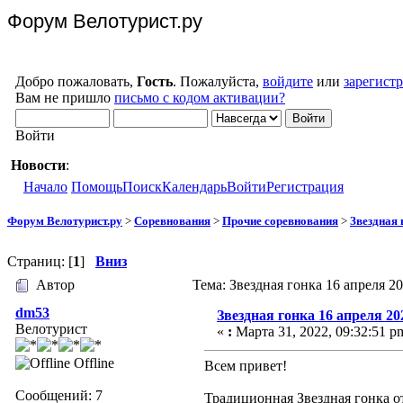
Форум Велотурист.ру
Добро пожаловать,
Гость
. Пожалуйста,
войдите
или
зарегист
Вам не пришло
письмо с кодом активации?
Войти
Новости
:
Начало
Помощь
Поиск
Календарь
Войти
Регистрация
Форум Велотурист.ру
>
Соревнования
>
Прочие соревнования
>
Звездная 
Страниц: [
1
]
Вниз
Автор
Тема: Звездная гонка 16 апреля 2
dm53
Звездная гонка 16 апреля 20
Велотурист
«
:
Марта 31, 2022, 09:32:51 p
Offline
Всем привет!
Сообщений: 7
Традиционная Звездная гонка о