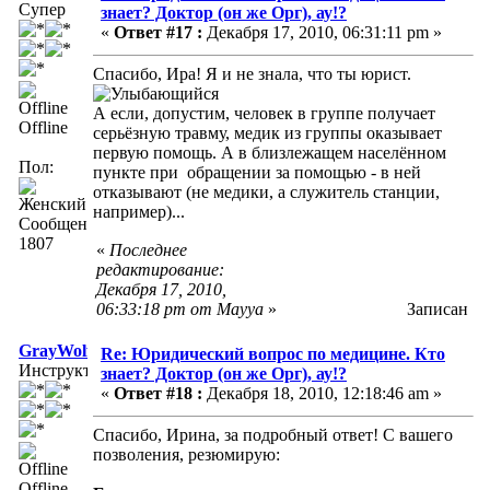
Супер
знает? Доктор (он же Орг), ау!?
«
Ответ #17 :
Декабря 17, 2010, 06:31:11 pm »
Спасибо, Ира! Я и не знала, что ты юрист.
А если, допустим, человек в группе получает
Offline
серьёзную травму, медик из группы оказывает
первую помощь. А в близлежащем населённом
Пол:
пункте при обращении за помощью - в ней
отказывают (не медики, а служитель станции,
например)...
Сообщений:
1807
«
Последнее
редактирование:
Декабря 17, 2010,
06:33:18 pm от Mayya
»
Записан
GrayWolf
Re: Юридический вопрос по медицине. Кто
Инструктор
знает? Доктор (он же Орг), ау!?
«
Ответ #18 :
Декабря 18, 2010, 12:18:46 am »
Спасибо, Ирина, за подробный ответ! С вашего
позволения, резюмирую:
Offline