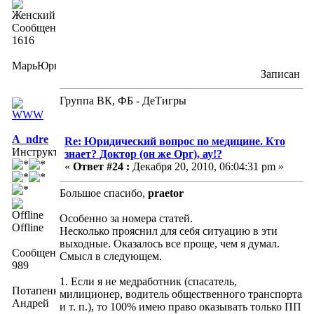
Сообщений:
1616
МарьЮрьна
Записан
Группа ВК, ФБ - ДеТигры
A_ndre
Re: Юридический вопрос по медицине. Кто
Инструктор
знает? Доктор (он же Орг), ау!?
«
Ответ #24 :
Декабря 20, 2010, 06:04:31 pm »
Большое спасибо,
praetor
Особенно за номера статей.
Offline
Несколько прояснил для себя ситуацию в эти
выходные. Оказалось все проще, чем я думал.
Сообщений:
Смысл в следующем.
989
1. Если я не медработник (спасатель,
Потапенко
милиционер, водитель общественного транспорта
Андрей
и т. п.), то 100% имею право оказывать только ПП