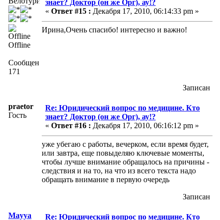
Велотурист
знает? Доктор (он же Орг), ау!?
«
Ответ #15 :
Декабря 17, 2010, 06:14:33 pm »
Ирина,Очень спасибо! интересно и важно!
Offline
Сообщений:
171
Записан
praetor
Re: Юридический вопрос по медицине. Кто
Гость
знает? Доктор (он же Орг), ау!?
«
Ответ #16 :
Декабря 17, 2010, 06:16:12 pm »
уже убегаю с работы, вечерком, если время будет,
или завтра, еще повыделяю ключевые моменты,
чтобы лучше внимание обращалось на причины -
следствия и на то, на что из всего текста надо
обращать внимание в первую очередь
Записан
Mayya
Re: Юридический вопрос по медицине. Кто