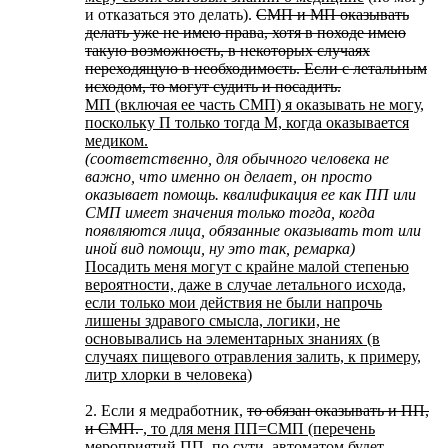
и отказаться это делать).
СМП и МП оказывать
делать уже не имею права, хотя в походе имею
такую возможность, в некоторых случаях
переходящую в необходимость. Если с летальным
исходом, то могут судить и посадить.
МП (включая ее часть СМП) я оказывать не могу,
поскольку П только тогда М, когда оказывается
медиком.
(соответственно, для обычного человека не
важно, что именно он делает, он просто
оказывает помощь. квалификация ее как ПП или
СМП имеет значения только тогда, когда
появляются лица, обязанные оказывать тот или
иной вид помощи, ну это так, ремарка)
Посадить меня могут с крайне малой степенью
вероятности, даже в случае летального исхода,
если только мои действия не были напрочь
лишены здравого смысла, логики, не
основывались на элементарных знаниях (в
случаях пищевого отравления залить, к примеру,
литр хлорки в человека)
2. Если я медработник,
то обязан оказывать и ПП,
и СМП.
,
то для меня ПП=СМП (перечень
мероприятий ПП, по сути, автоматом будет