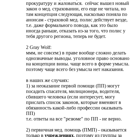
прокуратуру и жаловаться. сейчас вышел новый
закон о мед. страховании, его еще не читала, но
там концепция следующая, насколько поняла по
анонсам - страховой мед. полис действует везде,
т.е. даже формального повода, как это было
иногда раньше, отказать из-за того, что полис у
тебя другого региона, теперь не будет.
2 Gray Wolf:
ммм, не совсем:) в праве вообще сложно делать
однозначные выводы. уголовное право основано
на концепции вины. чаще всего в форме умысла.
поэтому чаще всего без умысла нет наказания.
в наших же случаях:
1) за неоказание первой помощи (ПП) могут
посадить спасателя, милиционера, водителя,
сбившего человека (если интересует, могу
прислать список законов, которые вменяют в
обязанность какой-либо профессии оказывать
ПП)
т.е. ответы на все "резюме" по ПП - не верно.
2) первичная мед. помощь (ПМП) - оказывается
только в
учреждениях
, поэтому из группы за