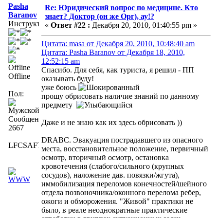
Pasha
Re: Юридический вопрос по медицине. Кто
Baranov
знает? Доктор (он же Орг), ау!?
Инструктор
«
Ответ #22 :
Декабря 20, 2010, 01:40:55 pm »
Цитата: masa от Декабря 20, 2010, 10:48:40 am
Цитата: Pasha Baranov от Декабря 18, 2010,
12:52:15 am
Спасибо. Для себя, как туриста, я решил - ПП
Offline
оказывать буду!
уже боюсь
Пол:
прошу обрисовать наличие знаний по данному
предмету
Сообщений:
Даже и не знаю как их здесь обрисовать ))
2667
DRABC. Эвакуация пострадавшего из опасного
LFCSAFTD
места, восстановительное положение, первичный
осмотр, вторичный осмотр, остановка
кровотечения (слабого/сильного (крупных
сосудов), наложение дав. повязки/жгута),
иммобилизация переломов конечностей/шейного
отдела позвоночника/оконного перелома ребер,
ожоги и обморожения. "Живой" практики не
было, в реале неоднократные практические