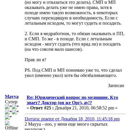
(но могу и отказаться это делать). СМП и МП
оказывать делать уже не имею права, хотя в
походе имею такую возможность, в некоторых
случаях переходящую в необходимость. Если с
летальным исходом, то могут судить и посадить.
2. Если я медработник, то обязан оказывать и ПП,
и СМП. То же - в походе. Если с летальным
исходом - могут судить (что вряд ли) и посадить
(на что совсем мало шансов).
Прав ли я?
PS. Под СМП и МП понимаю уже то, что сделал
укол (именно укол) хотя бы обезбаливающего.
Записан
Mayya
Re: Юридический вопрос по медицине. Кто
Супер
знает? Доктор (он же Орг), ау!?
«
Ответ #25 :
Декабря 21, 2010, 06:58:52 pm »
Цитата: praetor от Декабря 18, 2010, 11:45:18 pm
2 Mayya - ооо, у меня еще много скрытых
ресурсов;)