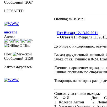
Сообщений: 2667
LFCSAFTD
Ordnung muss sein!
ancrane
Re: Выход 12-13.02.2011
Админ
«
Ответ #1 :
Февраля 11, 2011,
Offline
Дублирую информацию, озвучен
Пол:
Выход двухдневный, лыжный. Общ
Сообщений: 2150
Эл-ка от ст. Тушино в 8-24. Еха
Антон Журавлёв
Личное снаряжение: одежда и с
Личное специальное снаряжение:
Товарищи, на которых распреде
Список участников выхода:
№ Ф.И. Дни Снар
1 Колегов Антон 2 Лопата, 
2 Яковлева Светлана 2 Кухн