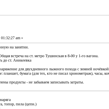
 01:32:27 am »
ную на занятии.
ая встреча на ст. метро Тушинская в 8-00 у 1-го вагона.
ть до ст. Аникеевка
наряжение для двухдневного лыжного похода с зимней ночёвкой 
 планшет, бумага (для тех, кто не писал хронометраж), часы, ко
лены продукты - не забываем записывать затраты.
яга
топор, пила (цепн.)
я