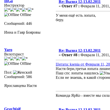
InGa
Re: Выход 12-13.02.2011
Инструктор
«
Ответ #7 :
Февраля 11, 2011,
Offline
У меня ещё есть лопата,
беру.
Сообщений: 446
Инна и Гаяр Бояровы
Yaro
Re: Выход 12-13.02.2011
Велотурист
«
Ответ #8 :
Февраля 11, 2011,
Offline
Цитата: ksenia от Февраля 11, 20
Настя бери,третья лопата лишней
Пол:
Паш спс лопаты нашлись
Сообщений: 586
Если не знаешь, в какой сторо
Ярославцева Настя
Команда ЯрКо - вместе мы сила
GrayWolf
Re: Выход 12-13.02.2011