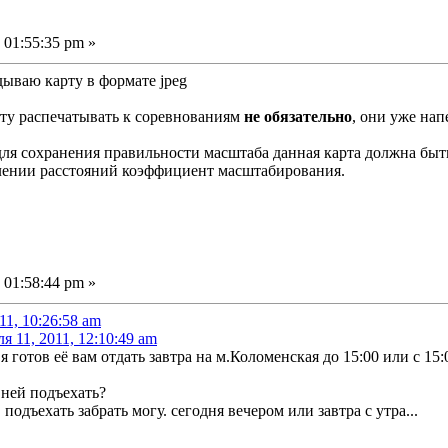
 01:55:35 pm »
ываю карту в формате jpeg
рту распечатывать к соревнованиям
не обязательно
, они уже нап
для сохранения правильности масштаба данная карта должна быть
елении расстояний коэффициент масштабирования.
 01:58:44 pm »
11, 10:26:58 am
я 11, 2011, 12:10:49 am
я готов её вам отдать завтра на м.Коломенская до 15:00 или с 15:
 ней подъехать?
 подъехать забрать могу. сегодня вечером или завтра с утра...