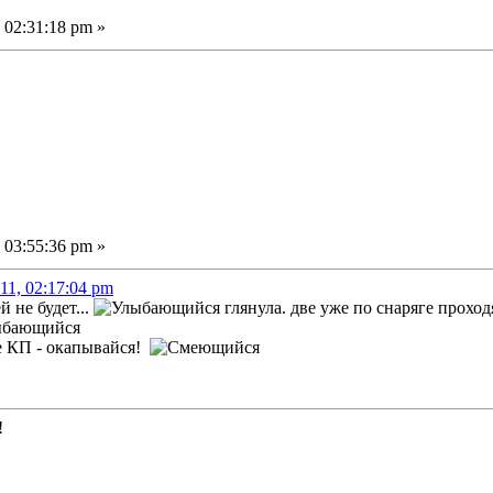
 02:31:18 pm »
 03:55:36 pm »
11, 02:17:04 pm
 не будет...
глянула. две уже по снаряге проходя
не КП - окапывайся!
!