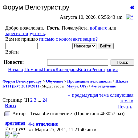
Форум Велотурист.ру
Августа 10, 2026, 05:56:43 am
Добро пожаловать,
Гость
. Пожалуйста,
войдите
или
зарегистрируйтесь
.
Вам не пришло
письмо с кодом активации?
Войти
Новости
:
Начало
Помощь
Поиск
Календарь
Войти
Регистрация
Форум Велотурист.ру
>
Обучение
>
Прошедшие велошколы
>
Школа
БТП (БУ) 2010/2011
(Модераторы:
Mayya
,
OPr
) >
4-е отделение
« предыдущая тема
следующая
Страниц: [
1
]
2
3
...
24
тема »
Вниз
Печать
Автор
Тема: 4-е отделение (Прочитано 463057 раз)
sportsmen
4-е отделение
Инструктор
«
:
Марта 25, 2011, 11:21:40 am »