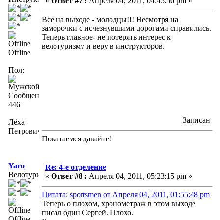
«
Ответ #7 :
Апреля 04, 2011, 04:45:56 pm »
Все на выходе - молодцы!!! Несмотря на
заморочки с исчезнувшими дорогами справились.
Теперь главное- не потерять интерес к
велотуризму и веру в инструкторов.
Offline
Пол:
Сообщений:
446
Записан
Лёха
Петрович
Покатаемся давайте!
Yaro
Re: 4-е отделение
Велотурист
«
Ответ #8 :
Апреля 04, 2011, 05:23:15 pm »
Цитата: sportsmen от Апреля 04, 2011, 01:55:48 pm
Теперь о плохом, хронометраж в этом выходе
писал один Сергей. Плохо.
Offline