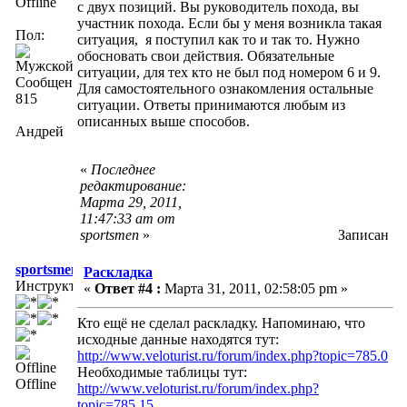
Offline
с двух позиций. Вы руководитель похода, вы
участник похода. Если бы у меня возникла такая
Пол:
ситуация, я поступил как то и так то. Нужно
обосновать свои действия. Обязательные
ситуации, для тех кто не был под номером 6 и 9.
Сообщений:
Для самостоятельного ознакомления остальные
815
ситуации. Ответы принимаются любым из
описанных выше способов.
Андрей
«
Последнее
редактирование:
Марта 29, 2011,
11:47:33 am от
sportsmen
»
Записан
sportsmen
Раскладка
Инструктор
«
Ответ #4 :
Марта 31, 2011, 02:58:05 pm »
Кто ещё не сделал раскладку. Напоминаю, что
исходные данные находятся тут:
http://www.veloturist.ru/forum/index.php?topic=785.0
Необходимые таблицы тут:
Offline
http://www.veloturist.ru/forum/index.php?
topic=785.15