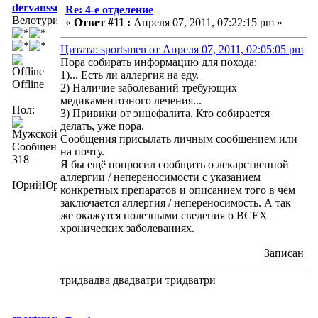
dervansson
Re: 4-е отделение
Велотурист
«
Ответ #11 :
Апреля 07, 2011, 07:22:15 pm »
Цитата: sportsmen от Апреля 07, 2011, 02:05:05 pm
Пора собирать информацию для похода:
1)... Есть ли аллергия на еду.
Offline
2) Наличие заболеваний требующих
медикаментозного лечения...
Пол:
3) Привики от энцефалита. Кто собирается
делать, уже пора.
Сообщения присылать личным сообщением или
Сообщений:
на почту.
318
Я бы ещё попросил сообщить о лекарственной
аллергии / непереносимости с указанием
ЮрийЮрич
конкретных препаратов и описанием того в чём
заключается аллергия / непереносимость. А так
же окажутся полезными сведения о ВСЕХ
хронических заболеваниях.
Записан
тридвадва двадватри тридватри