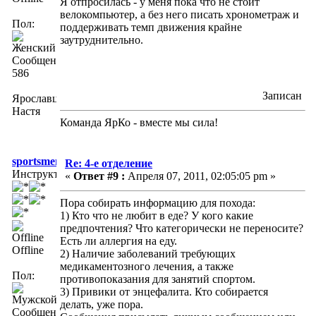
Я отпросилась - у меня пока что не стоит
велокомпьютер, а без него писать хронометраж и
Пол:
поддерживать темп движения крайне
заутруднительно.
Сообщений:
586
Записан
Ярославцева
Настя
Команда ЯрКо - вместе мы сила!
sportsmen
Re: 4-е отделение
Инструктор
«
Ответ #9 :
Апреля 07, 2011, 02:05:05 pm »
Пора собирать информацию для похода:
1) Кто что не любит в еде? У кого какие
предпочтения? Что категорически не переносите?
Есть ли аллергия на еду.
Offline
2) Наличие заболеваний требующих
медикаментозного лечения, а также
Пол:
противопоказания для занятий спортом.
3) Привики от энцефалита. Кто собирается
делать, уже пора.
Сообщений: