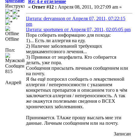
sportsmen
Re: 4-е отделение
Инструктор
«
Ответ #12 :
Апреля 08, 2011, 10:27:09 am »
Цитата: dervansson от Апреля 07, 2011, 07:22:15
pm
Цитата: sportsmen от Апреля 07, 2011, 02:05:05 pm
Пора собирать информацию для похода:
Offline
1)... Есть ли аллергия на еду.
2) Наличие заболеваний требующих
Пол:
медикаментозного лечения...
3) Привики от энцефалита. Кто собирается
делать, уже пора.
Сообщений:
Сообщения присылать личным сообщением или
815
на почту.
Я бы ещё попросил сообщить о лекарственной
Андрей
аллергии / непереносимости с указанием
конкретных препаратов и описанием того в чём
заключается аллергия / непереносимость. А так
же окажутся полезными сведения о ВСЕХ
хронических заболеваниях.
Принимается. ТАкже прошу выслать мне эти
данные. Личным сообщением или на почту.
Записан