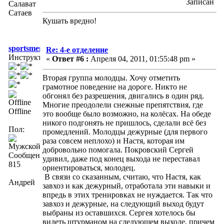
Записан
Салават
Сатаев
Кушать вредно!
sportsmen
Re: 4-е отделение
Инструктор
«
Ответ #6 :
Апреля 04, 2011, 01:55:48 pm »
Вторая группа молодцы. Хочу отметить
грамотное поведение на дороге. Никто не
обгонял без разрешения, двигались в один ряд.
Многие преодолели снежные препятствия, где
Offline
это вообще было возможно, на колёсах. На обеде
никого подгонять не пришлось, сделали всё без
Пол:
промедлений. Молодцы дежурные (для первого
раза совсем неплохо) и Настя, которая им
добровольно помогала. Покровский Сергей
Сообщений:
удивил, даже под конец выхода не переставал
815
ориентироваться, молодец.
В связи со сказанным, считаю, что Настя, как
Андрей
завхоз и как дежурный, отработала эти навыки и
впредь в этих тренировках не нуждается. Так что
завхоз и дежурные, на следующий выход будут
выбраны из оставшихся. Сергея хотелось бы
видеть штурманом на следующем выходе, причем