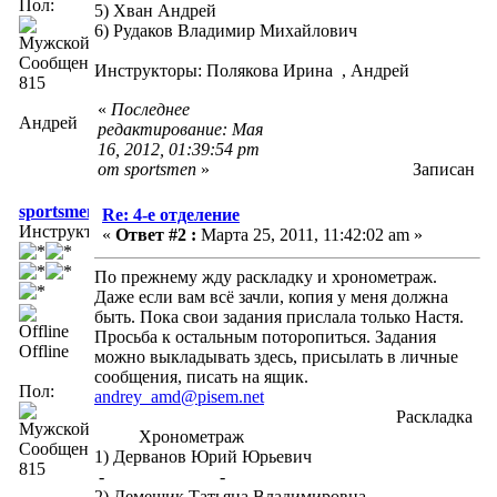
Пол:
5) Хван Андрей
6) Рудаков Владимир Михайлович
Сообщений:
Инструкторы: Полякова Ирина , Андрей
815
«
Последнее
Андрей
редактирование: Мая
16, 2012, 01:39:54 pm
от sportsmen
»
Записан
sportsmen
Re: 4-е отделение
Инструктор
«
Ответ #2 :
Марта 25, 2011, 11:42:02 am »
По прежнему жду раскладку и хронометраж.
Даже если вам всё зачли, копия у меня должна
быть. Пока свои задания прислала только Настя.
Просьба к остальным поторопиться. Задания
Offline
можно выкладывать здесь, присылать в личные
сообщения, писать на ящик.
Пол:
andrey_amd@pisem.net
Раскладка
Хронометраж
Сообщений:
1) Дерванов Юрий Юрьевич
815
- -
2) Демещик Татьяна Владимировна