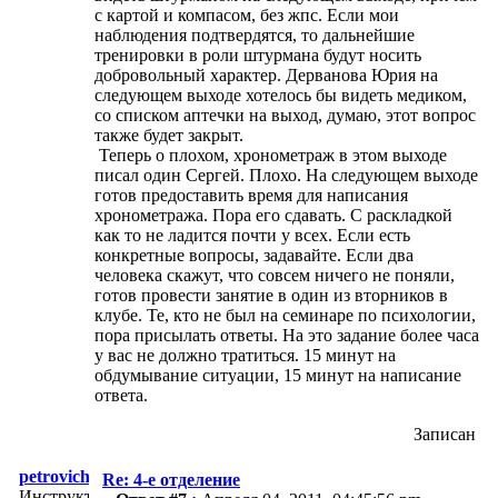
с картой и компасом, без жпс. Если мои
наблюдения подтвердятся, то дальнейшие
тренировки в роли штурмана будут носить
добровольный характер. Дерванова Юрия на
следующем выходе хотелось бы видеть медиком,
со списком аптечки на выход, думаю, этот вопрос
также будет закрыт.
Теперь о плохом, хронометраж в этом выходе
писал один Сергей. Плохо. На следующем выходе
готов предоставить время для написания
хронометража. Пора его сдавать. С раскладкой
как то не ладится почти у всех. Если есть
конкретные вопросы, задавайте. Если два
человека скажут, что совсем ничего не поняли,
готов провести занятие в один из вторников в
клубе. Те, кто не был на семинаре по психологии,
пора присылать ответы. На это задание более часа
у вас не должно тратиться. 15 минут на
обдумывание ситуации, 15 минут на написание
ответа.
Записан
petrovich
Re: 4-е отделение
Инструктор