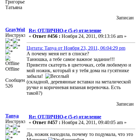
Григорьева
Татьяна
Записан
GrayWolf
Re: ОТЛИЧНО-е (5-е) отделение
Инструктор
«
Ответ #456 :
Ноября 24, 2011, 09:13:16 am »
Цитата: Tanya от Ноября 23, 2011, 06:04:29 pm
А почему меня нет в списке?
Танюшка, а тебе самое важное задание!!!
Привезти скатерть в цветочках, себя любимую и
Offline
мой ножик, который я у тебя дома на гусятнике
забыла!
Сообщений:
(складной, деревянные вставки на металической
526
ручке и коричневая вязаная веревочка. Есть
такой?)
Записан
Tanya
Re: ОТЛИЧНО-е (5-е) отделение
Инструктор
«
Ответ #457 :
Ноября 24, 2011, 09:40:05 am »
Да, ножик находила, почему то подумала, что это
Маринин