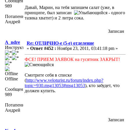
Сообщений:
989
Давай, Марин, на тебя запишем салат (уже, в
принципе, был записан
- одного
Потапенко
тазика хватит) и 2 литра сока.
Андрей
Записан
A_ndre
Re: ОТЛИЧНО-е (5-е) отделение
Инструктор
«
Ответ #452 :
Ноября 23, 2011, 03:41:18 pm »
ФСЕ! ПРИЕМ ЗАЯВОК на гусятник ЗАКРЫТ!
Смотрите себя в списке
Offline
(
http://www.veloturist.ru/forum/index.php?
topic=930.msg13053#msg13053
), кто забудет, что
Сообщений:
должен купить.
989
Потапенко
Андрей
Записан