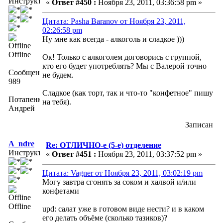
Инструктор
«
Ответ #450 :
Ноября 23, 2011, 03:36:58 pm »
Цитата: Pasha Baranov от Ноября 23, 2011,
02:26:58 pm
Ну мне как всегда - алкоголь и сладкое )))
Offline
Ок! Только с алкоголем договорись с группой,
кто его будет употреблять? Мы с Валерой точно
Сообщений:
не будем.
989
Сладкое (как торт, так и что-то "конфетное" пишу
Потапенко
на тебя).
Андрей
Записан
A_ndre
Re: ОТЛИЧНО-е (5-е) отделение
Инструктор
«
Ответ #451 :
Ноября 23, 2011, 03:37:52 pm »
Цитата: Vagner от Ноября 23, 2011, 03:02:19 pm
Могу завтра сгонять за соком и халвой и/или
конфетами
Offline
upd: салат уже в готовом виде нести? и в каком
его делать объёме (сколько тазиков)?