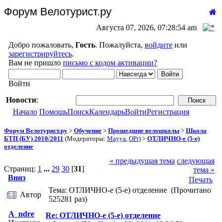
Форум Велотурист.ру
Августа 07, 2026, 07:28:54 am
Добро пожаловать,
Гость
. Пожалуйста,
войдите
или
зарегистрируйтесь
.
Вам не пришло
письмо с кодом активации?
Войти
Новости
:
Начало
Помощь
Поиск
Календарь
Войти
Регистрация
Форум Велотурист.ру
>
Обучение
>
Прошедшие велошколы
>
Школа
БТП (БУ) 2010/2011
(Модераторы:
Mayya
,
OPr
) >
ОТЛИЧНО-е (5-е)
отделение
« предыдущая тема
следующая
Страниц:
1
...
29
30
[
31
]
тема »
Вниз
Печать
Тема: ОТЛИЧНО-е (5-е) отделение (Прочитано
Автор
525281 раз)
A_ndre
Re: ОТЛИЧНО-е (5-е) отделение