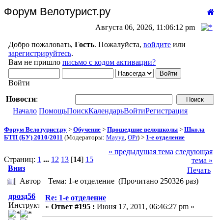
Форум Велотурист.ру
Августа 06, 2026, 11:06:12 pm
Добро пожаловать,
Гость
. Пожалуйста,
войдите
или
зарегистрируйтесь
.
Вам не пришло
письмо с кодом активации?
Войти
Новости
:
Начало
Помощь
Поиск
Календарь
Войти
Регистрация
Форум Велотурист.ру
>
Обучение
>
Прошедшие велошколы
>
Школа
БТП (БУ) 2010/2011
(Модераторы:
Mayya
,
OPr
) >
1-е отделение
« предыдущая тема
следующая
Страниц:
1
...
12
13
[
14
]
15
тема »
Вниз
Печать
Автор
Тема: 1-е отделение (Прочитано 250326 раз)
дрозд56
Re: 1-е отделение
Инструктор
«
Ответ #195 :
Июня 17, 2011, 06:46:27 pm »