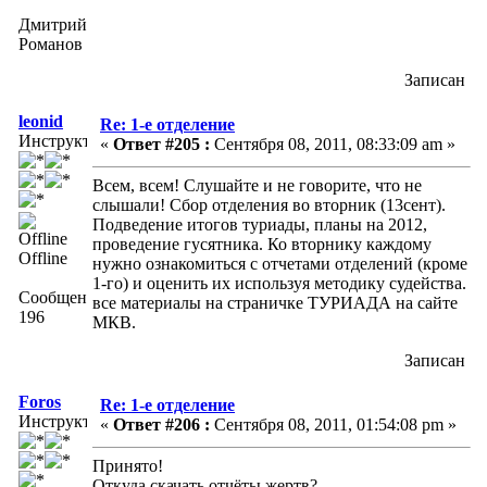
Дмитрий
Романов
Записан
leonid
Re: 1-е отделение
Инструктор
«
Ответ #205 :
Сентября 08, 2011, 08:33:09 am »
Всем, всем! Слушайте и не говорите, что не
слышали! Сбор отделения во вторник (13сент).
Подведение итогов туриады, планы на 2012,
проведение гусятника. Ко вторнику каждому
Offline
нужно ознакомиться с отчетами отделений (кроме
1-го) и оценить их используя методику судейства.
Сообщений:
все материалы на страничке ТУРИАДА на сайте
196
МКВ.
Записан
Foros
Re: 1-е отделение
Инструктор
«
Ответ #206 :
Сентября 08, 2011, 01:54:08 pm »
Принято!
Откуда скачать отчёты жертв?