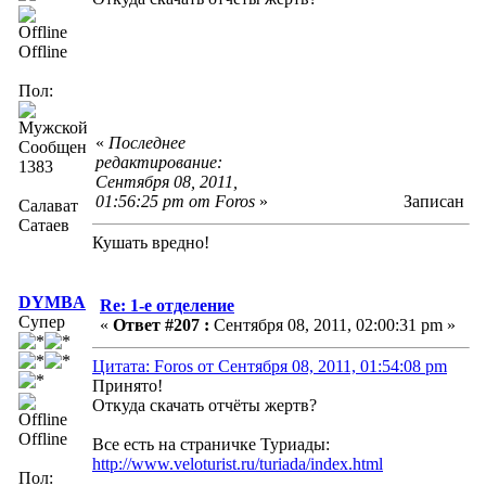
Offline
Пол:
«
Последнее
Сообщений:
редактирование:
1383
Сентября 08, 2011,
01:56:25 pm от Foros
»
Записан
Салават
Сатаев
Кушать вредно!
DYMBA
Re: 1-е отделение
Супер
«
Ответ #207 :
Сентября 08, 2011, 02:00:31 pm »
Цитата: Foros от Сентября 08, 2011, 01:54:08 pm
Принято!
Откуда скачать отчёты жертв?
Offline
Все есть на страничке Туриады:
http://www.veloturist.ru/turiada/index.html
Пол: