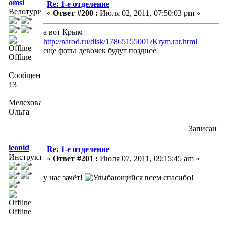
omsi
Re: 1-е отделение
Велотурист
«
Ответ #200 :
Июля 02, 2011, 07:50:03 pm »
а вот Крым
http://narod.ru/disk/17865155001/Krym.rar.html
еще фоты девочек будут позднее
Offline
Сообщений:
13
Мелехова
Ольга
Записан
leonid
Re: 1-е отделение
Инструктор
«
Ответ #201 :
Июля 07, 2011, 09:15:45 am »
у нас зачёт!
всем спасибо!
Offline