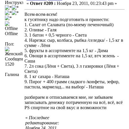
Инструктор
«
Ответ #209 :
Ноября 23, 2011, 01:23:43 pm »
Всем-всем-всем!
к гусятнику надо подготовить и принести:
1. Салат от Салавата (по-моему печеночный)
2. Оливье - Галя
Offline
3. 1 батон + 0,5 черного - Света
4. Нарезка: сыр, колбаса, рыбка /селедка/ - 1,5 кг в
Пол:
сумме - Лёня
5. фрукты в ассортименте на 1,5 кг - Дима
6. Овощи в ассортименте на 1,5 кг, втч зелень -
Сообщений:
Саша
1520
7. 2л сока (Лёня + Света), 3 л газировки (Лёня +
Света)
Галина
8. 1 кг сахара - Наташа
9. Пирог + 400 грамм сладкого /конфеты, зефир,
пастила, мармелад... на выбор/ - Наташа
разбираем и отписываемся мне, не забываем
записывать денежку потраченную на всё, всё, всё
PS спиртное на свой вкус и возможности
«
Последнее
редактирование:
Ноября 24, 2011,