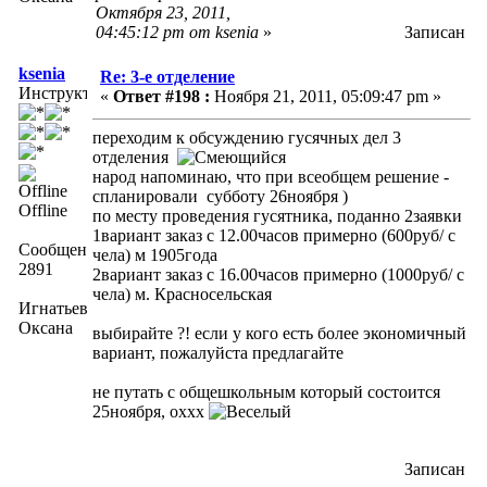
Октября 23, 2011,
04:45:12 pm от ksenia
»
Записан
ksenia
Re: 3-е отделение
Инструктор
«
Ответ #198 :
Ноября 21, 2011, 05:09:47 pm »
переходим к обсуждению гусячных дел 3
отделения
народ
напоминаю
, что при всеобщем решение -
спланировали субботу 26ноября )
Offline
по месту проведения гусятника, поданно 2заявки
1вариант заказ с 12.00часов примерно (600руб/ с
Сообщений:
чела) м 1905года
2891
2вариант заказ с 16.00часов примерно (1000руб/ с
чела) м. Красносельская
Игнатьева
Оксана
выбирайте ?! если у кого есть более экономичный
вариант, пожалуйста предлагайте
не путать с общешкольным который состоится
25ноября, оххх
Записан