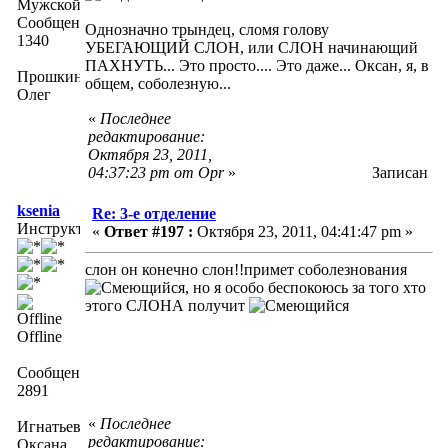
Сообщений:
Однозначно трындец, сломя голову
1340
УБЕГАЮЩИЙ СЛОН, или СЛОН начинающий
ПАХНУТЬ... Это просто.... Это даже... Оксан, я, в
Прошкин
общем, соболезную...
Олег
«
Последнее
редактирование:
Октября 23, 2011,
04:37:23 pm от Opr
»
Записан
ksenia
Re: 3-е отделение
Инструктор
«
Ответ #197 :
Октября 23, 2011, 04:41:47 pm »
слон он конечно слон!!примет соболезнования
, но я особо беспокоюсь за того хто
этого СЛОНА получит
Offline
Сообщений:
2891
«
Последнее
Игнатьева
редактирование:
Оксана