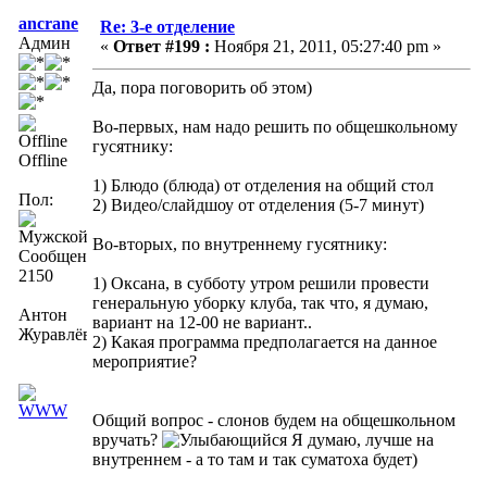
ancrane
Re: 3-е отделение
Админ
«
Ответ #199 :
Ноября 21, 2011, 05:27:40 pm »
Да, пора поговорить об этом)
Во-первых, нам надо решить по общешкольному
гусятнику:
Offline
1) Блюдо (блюда) от отделения на общий стол
Пол:
2) Видео/слайдшоу от отделения (5-7 минут)
Во-вторых, по внутреннему гусятнику:
Сообщений:
2150
1) Оксана, в субботу утром решили провести
генеральную уборку клуба, так что, я думаю,
Антон
вариант на 12-00 не вариант..
Журавлёв
2) Какая программа предполагается на данное
мероприятие?
Общий вопрос - слонов будем на общешкольном
вручать?
Я думаю, лучше на
внутреннем - а то там и так суматоха будет)