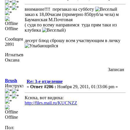
внимание!!!! перезаказ на субботу
заказ к 18,00часам (примерно 850руб/за чела) м
Бауманская М.Почтовая
( судя по всему направимся туда прям таки из
Offline
клубика
)
Сообщений:
десерт блюд сброшу всем участвующим в личку
2891
Игнатьева
Оксана
Записан
Brush
Re: 3-е отделение
Инструктор
«
Ответ #206 :
Ноября 29, 2011, 01:33:06 pm »
Ксюха, вот видюха:
http://files.mail.ru/KUCNZZ
Offline
Пол: