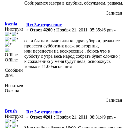
Собираемся завтра в клубике, обсуждаем, решаем.
Записан
ksenia
Re: 3-е отделение
Инструктор
«
Ответ #200 :
Ноября 21, 2011, 05:35:46 pm »
если бы нам выделили квадрат уборки, реальнее
провести субботник всеж во вторник,
или перенести на воскресенье , боюсь что в
субботу с утра весь народ собрать будет сложно )
Offline
к сожалению у меня будут дела, освобожусь
только в 11.00часов дня
Сообщений:
2891
Игнатьева
Оксана
Записан
Brush
Re: 3-е отделение
Инструктор
«
Ответ #201 :
Ноября 21, 2011, 08:31:49 pm »
Мне удобнее будет в 16:00. Слонов лучше вручать