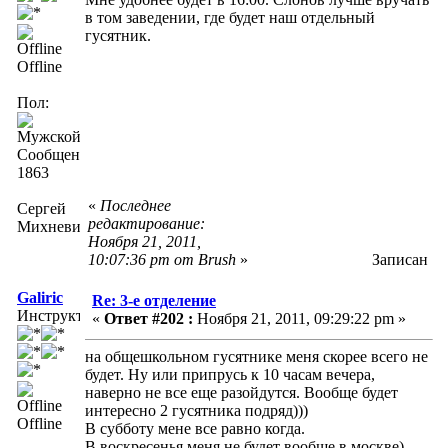
в том заведении, где будет наш отдельный
гусятник.
Offline
Пол:
Сообщений:
1863
«
Последнее
Сергей
редактирование:
Михневич
Ноября 21, 2011,
10:07:36 pm от Brush
»
Записан
Galiric
Re: 3-е отделение
Инструктор
«
Ответ #202 :
Ноября 21, 2011, 09:29:22 pm »
на общешкольном гусятнике меня скорее всего не
будет. Ну или припрусь к 10 часам вечера,
наверно не все еще разойдутся. Вообще будет
интересно 2 гусятника подряд)))
Offline
В субботу мене все равно когда.
В воскресенья меня не будет вообще в москве)