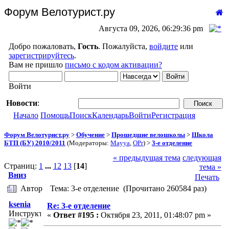
Форум Велотурист.ру
Августа 09, 2026, 06:29:36 pm
Добро пожаловать,
Гость
. Пожалуйста,
войдите
или
зарегистрируйтесь
.
Вам не пришло
письмо с кодом активации?
Войти
Новости
:
Начало
Помощь
Поиск
Календарь
Войти
Регистрация
Форум Велотурист.ру
>
Обучение
>
Прошедшие велошколы
>
Школа
БТП (БУ) 2010/2011
(Модераторы:
Mayya
,
OPr
) >
3-е отделение
« предыдущая тема
следующая
Страниц:
1
...
12
13
[
14
]
тема »
Вниз
Печать
Автор
Тема: 3-е отделение (Прочитано 260584 раз)
ksenia
Re: 3-е отделение
Инструктор
«
Ответ #195 :
Октября 23, 2011, 01:48:07 pm »