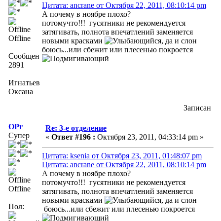
Цитата: ancrane от Октября 22, 2011, 08:10:14 pm
А почему в ноябре плохо?
потомучто!!! гусятники не рекомендуется
затягивать, полнота впечатлений заменяется
Offline
новыми красками
, да и слон
боюсь...или сбежит или плесенью покроется
Сообщений:
2891
Игнатьева
Оксана
Записан
OPr
Re: 3-е отделение
Супер
«
Ответ #196 :
Октября 23, 2011, 04:33:14 pm »
Цитата: ksenia от Октября 23, 2011, 01:48:07 pm
Цитата: ancrane от Октября 22, 2011, 08:10:14 pm
А почему в ноябре плохо?
потомучто!!! гусятники не рекомендуется
Offline
затягивать, полнота впечатлений заменяется
новыми красками
, да и слон
Пол:
боюсь...или сбежит или плесенью покроется