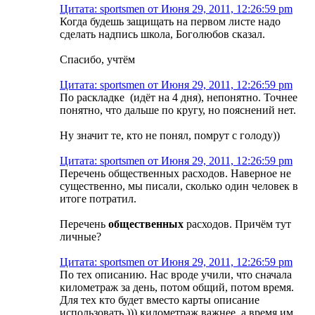
Цитата: sportsmen от Июня 29, 2011, 12:26:59 pm
Когда будешь защищать на первом листе надо
сделать надпись школа, Боголюбов сказал.
Спасибо, учтём
Цитата: sportsmen от Июня 29, 2011, 12:26:59 pm
По раскладке (идёт на 4 дня), непонятно. Точнее
понятно, что дальше по кругу, но пояснений нет.
Ну значит те, кто не понял, помрут с голоду))
Цитата: sportsmen от Июня 29, 2011, 12:26:59 pm
Перечень общественных расходов. Наверное не
существенно, мы писали, сколько один человек в
итоге потратил.
Перечень
общественных
расходов. Причём тут
личные?
Цитата: sportsmen от Июня 29, 2011, 12:26:59 pm
По тех описанию. Нас вроде учили, что сначала
километраж за день, потом общий, потом время.
Для тех кто будет вместо карты описание
использовать ))) километраж важнее, а время им