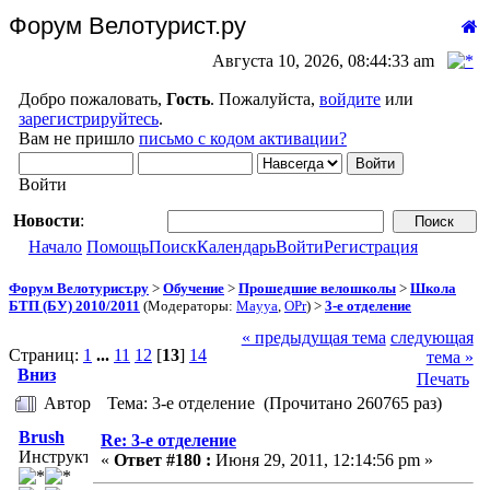
Форум Велотурист.ру
Августа 10, 2026, 08:44:33 am
Добро пожаловать,
Гость
. Пожалуйста,
войдите
или
зарегистрируйтесь
.
Вам не пришло
письмо с кодом активации?
Войти
Новости
:
Начало
Помощь
Поиск
Календарь
Войти
Регистрация
Форум Велотурист.ру
>
Обучение
>
Прошедшие велошколы
>
Школа
БТП (БУ) 2010/2011
(Модераторы:
Mayya
,
OPr
) >
3-е отделение
« предыдущая тема
следующая
Страниц:
1
...
11
12
[
13
]
14
тема »
Вниз
Печать
Автор
Тема: 3-е отделение (Прочитано 260765 раз)
Brush
Re: 3-е отделение
Инструктор
«
Ответ #180 :
Июня 29, 2011, 12:14:56 pm »