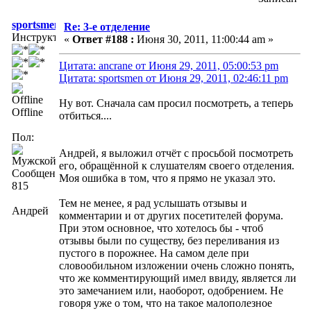
sportsmen
Re: 3-е отделение
Инструктор
«
Ответ #188 :
Июня 30, 2011, 11:00:44 am »
Цитата: ancrane от Июня 29, 2011, 05:00:53 pm
Цитата: sportsmen от Июня 29, 2011, 02:46:11 pm
Ну вот. Сначала сам просил посмотреть, а теперь
Offline
отбиться....
Пол:
Андрей, я выложил отчёт с просьбой посмотреть
его, обращённой к слушателям своего отделения.
Сообщений:
Моя ошибка в том, что я прямо не указал это.
815
Тем не менее, я рад услышать отзывы и
Андрей
комментарии и от других посетителей форума.
При этом основное, что хотелось бы - чтоб
отзывы были по существу, без переливания из
пустого в порожнее. На самом деле при
словообильном изложении очень сложно понять,
что же комментирующий имел ввиду, является ли
это замечанием или, наоборот, одобрением. Не
говоря уже о том, что на такое малополезное