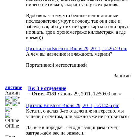
ничего не скажет, скорость то у всех разная.
Вдобавок к тому, что бедные непонятливые
последователи умрут с голоду, так они ещё и
заблудятся, ибо у них не будет карты и они будут
не знать, где в хронометраже километраж, а где
время)))
Цитата: sportsmen от Июня 29, 2011, 12:26:59 pm
А чем вы давление и влажность мерили?
Портативной метеостанцией
Записан
ancrane
Re: 3-е отделение
Админ
«
Ответ #183 :
Июня 29, 2011, 12:59:03 pm »
Цитата: Brush от Июня 29, 2011, 12:14:56 pm
Кстати, о делах 3-го отделения: интересно, мы
успели с отчетом, или можно уже не готовиться?
Offline
Да, всё в порядке - сегодня защищаем отчёт,
завтра ждём вас на экзамен.
Пол: