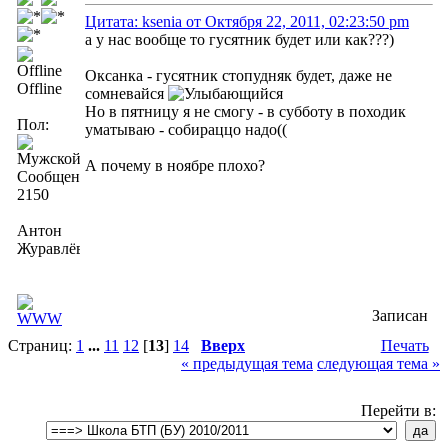
Цитата: ksenia от Октября 22, 2011, 02:23:50 pm
а у нас вообще то гусятник будет или как???)
Оксанка - гусятник стопудняк будет, даже не
Offline
сомневайся
Но в пятницу я не смогу - в субботу в походик
Пол:
уматываю - собираццо надо((
А почему в ноябре плохо?
Сообщений:
2150
Антон
Журавлёв
Записан
Страниц:
1
...
11
12
[
13
]
14
Вверх
Печать
« предыдущая тема
следующая тема »
Перейти в: