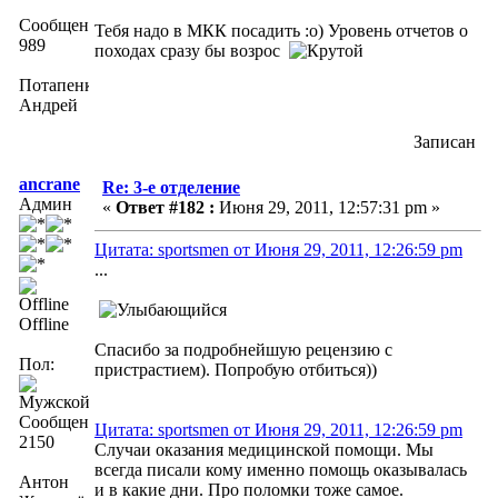
Сообщений:
Тебя надо в МКК посадить :о) Уровень отчетов о
989
походах сразу бы возрос
Потапенко
Андрей
Записан
ancrane
Re: 3-е отделение
Админ
«
Ответ #182 :
Июня 29, 2011, 12:57:31 pm »
Цитата: sportsmen от Июня 29, 2011, 12:26:59 pm
...
Offline
Спасибо за подробнейшую рецензию с
Пол:
пристрастием). Попробую отбиться))
Сообщений:
Цитата: sportsmen от Июня 29, 2011, 12:26:59 pm
2150
Случаи оказания медицинской помощи. Мы
всегда писали кому именно помощь оказывалась
Антон
и в какие дни. Про поломки тоже самое.