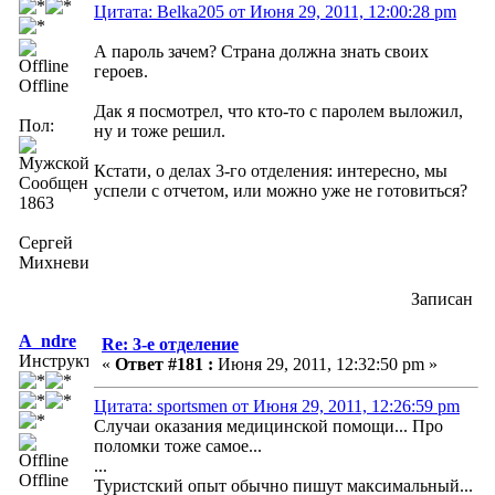
Цитата: Belka205 от Июня 29, 2011, 12:00:28 pm
А пароль зачем? Страна должна знать своих
героев.
Offline
Дак я посмотрел, что кто-то с паролем выложил,
Пол:
ну и тоже решил.
Кстати, о делах 3-го отделения: интересно, мы
Сообщений:
успели с отчетом, или можно уже не готовиться?
1863
Сергей
Михневич
Записан
A_ndre
Re: 3-е отделение
Инструктор
«
Ответ #181 :
Июня 29, 2011, 12:32:50 pm »
Цитата: sportsmen от Июня 29, 2011, 12:26:59 pm
Случаи оказания медицинской помощи... Про
поломки тоже самое...
...
Offline
Туристский опыт обычно пишут максимальный...