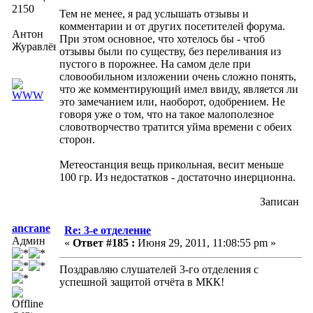
2150
Тем не менее, я рад услышать отзывы и
комментарии и от других посетителей форума.
Антон
При этом основное, что хотелось бы - чтоб
Журавлёв
отзывы были по существу, без переливания из
пустого в порожнее. На самом деле при
словообильном изложении очень сложно понять,
что же комментирующий имел ввиду, является ли
это замечанием или, наоборот, одобрением. Не
говоря уже о том, что на такое малополезное
словотворчество тратится уйма времени с обеих
сторон.
Метеостанция вещь прикольная, весит меньше
100 гр. Из недостатков - достаточно инерционна.
Записан
ancrane
Re: 3-е отделение
Админ
«
Ответ #185 :
Июня 29, 2011, 11:08:55 pm »
Поздравляю слушателей 3-го отделения с
успешной защитой отчёта в МКК!