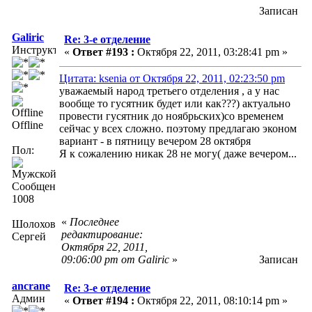
Записан
Galiric
Re: 3-е отделение
Инструктор
«
Ответ #193 :
Октября 22, 2011, 03:28:41 pm »
Цитата: ksenia от Октября 22, 2011, 02:23:50 pm
уважаемый народ третьего отделения , а у нас
вообще то гусятник будет или как???) актуально
провести гусятник до ноябрьских)со временем
Offline
сейчас у всех сложно. поэтому предлагаю эконом
вариант - в пятницу вечером 28 октября
Пол:
Я к сожалению никак 28 не могу( даже вечером...
Сообщений:
1008
«
Последнее
Шолохов
редактирование:
Сергей
Октября 22, 2011,
09:06:00 pm от Galiric
»
Записан
ancrane
Re: 3-е отделение
Админ
«
Ответ #194 :
Октября 22, 2011, 08:10:14 pm »