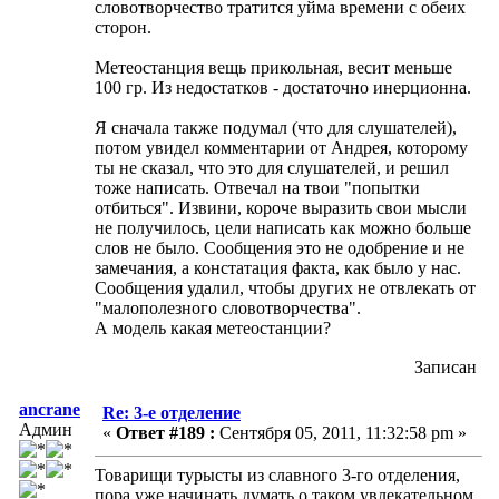
словотворчество тратится уйма времени с обеих
сторон.
Метеостанция вещь прикольная, весит меньше
100 гр. Из недостатков - достаточно инерционна.
Я сначала также подумал (что для слушателей),
потом увидел комментарии от Андрея, которому
ты не сказал, что это для слушателей, и решил
тоже написать. Отвечал на твои "попытки
отбиться". Извини, короче выразить свои мысли
не получилось, цели написать как можно больше
слов не было. Сообщения это не одобрение и не
замечания, а констатация факта, как было у нас.
Сообщения удалил, чтобы других не отвлекать от
"малополезного словотворчества".
А модель какая метеостанции?
Записан
ancrane
Re: 3-е отделение
Админ
«
Ответ #189 :
Сентября 05, 2011, 11:32:58 pm »
Товарищи турысты из славного 3-го отделения,
пора уже начинать думать о таком увлекательном