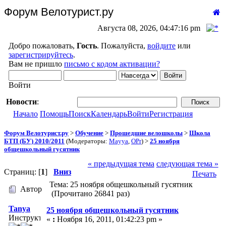
Форум Велотурист.ру
Августа 08, 2026, 04:47:16 pm
Добро пожаловать,
Гость
. Пожалуйста,
войдите
или
зарегистрируйтесь
.
Вам не пришло
письмо с кодом активации?
Войти
Новости
:
Начало
Помощь
Поиск
Календарь
Войти
Регистрация
Форум Велотурист.ру
>
Обучение
>
Прошедшие велошколы
>
Школа
БТП (БУ) 2010/2011
(Модераторы:
Mayya
,
OPr
) >
25 ноября
общешкольный гусятник
« предыдущая тема
следующая тема »
Страниц: [
1
]
Вниз
Печать
Тема: 25 ноября общешкольный гусятник
Автор
(Прочитано 26841 раз)
Tanya
25 ноября общешкольный гусятник
Инструктор
«
:
Ноября 16, 2011, 01:42:23 pm »