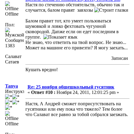
Настя по стечению обстоятельств, обычно так и
случается, балом правят завхозы
Offline
Балом правит тот, кто умеет пользоваться
Пол:
шумовкой и ловко фехтовать чугунной
сковородой. Дапже если он едет последним в
группе.
Сообщений:
Не знаю, что ответить на твой вопрос. Не знаю...
1383
Может на машине его привезти? Я могу заехать...
Салават
Записан
Сатаев
Кушать вредно!
Tanya
Re: 25 ноября общешкольный гусятник
Инструктор
«
Ответ #10 :
Ноября 24, 2011, 12:01:25 pm »
Настя, А Андрей сможет поприсутствовать на
гусятники или ему пока что тяжело? Тем более
что Салават все равно за тобой собрался заезжать.
Offline