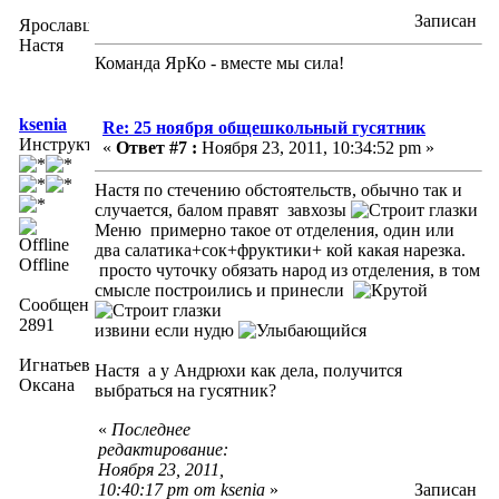
Записан
Ярославцева
Настя
Команда ЯрКо - вместе мы сила!
ksenia
Re: 25 ноября общешкольный гусятник
Инструктор
«
Ответ #7 :
Ноября 23, 2011, 10:34:52 pm »
Настя по стечению обстоятельств, обычно так и
случается, балом правят завхозы
Меню примерно такое от отделения, один или
два салатика+сок+фруктики+ кой какая нарезка.
Offline
просто чуточку обязать народ из отделения, в том
смысле построились и принесли
Сообщений:
2891
извини если нудю
Игнатьева
Настя а у Андрюхи как дела, получится
Оксана
выбраться на гусятник?
«
Последнее
редактирование:
Ноября 23, 2011,
10:40:17 pm от ksenia
»
Записан