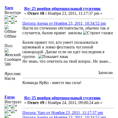
Yaro
Re: 25 ноября общешкольный гусятник
Велотурист
«
Ответ #8 :
Ноября 23, 2011, 11:17:37 pm »
Цитата: ksenia от Ноября 23, 2011, 10:34:52 pm
Настя по стечению обстоятельств, обычно так и
случается, балом правят завхозы
Offline
Балом правит тот, кто умеет пользоваться
Пол:
шумовкой и ловко фехтовать чугунной
сковородой. Дапже если он едет последним в
группе.
Сообщений:
Не знаю, что ответить на твой вопрос. Не знаю...
586
Записан
Ярославцева
Настя
Команда ЯрКо - вместе мы сила!
Foros
Re: 25 ноября общешкольный гусятник
Инструктор
«
Ответ #9 :
Ноября 24, 2011, 09:00:24 am »
Цитата: Yaro от Ноября 23, 2011, 11:17:37 pm
Цитата: ksenia от Ноября 23, 2011, 10:34:52 pm