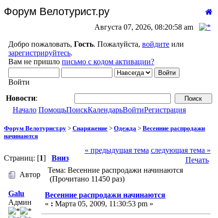
Форум Велотурист.ру
Августа 07, 2026, 08:20:58 am
Добро пожаловать,
Гость
. Пожалуйста,
войдите
или
зарегистрируйтесь
.
Вам не пришло
письмо с кодом активации?
Войти
Новости
:
Начало
Помощь
Поиск
Календарь
Войти
Регистрация
Форум Велотурист.ру
>
Снаряжение
>
Одежда
>
Весенние распродажи
начинаются
« предыдущая тема
следующая тема »
Страниц: [
1
]
Вниз
Печать
Тема: Весенние распродажи начинаются
Автор
(Прочитано 11450 раз)
Galu
Весенние распродажи начинаются
Админ
«
:
Марта 05, 2009, 11:30:53 pm »