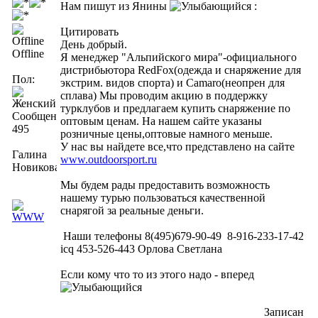
Нам пишут из Янины
:
Цитировать
День добрый.
Offline
Я менеджер "Альпийского мира"-официального
дистрибьютора RedFox(одежда и снаряжение для
Пол:
экстрим. видов спорта) и Camaro(неопрен для
сплава) Мы проводим акцию в поддержку
турклубов и предлагаем купить снаряжение по
Сообщений:
оптовым ценам. На нашем сайте указаны
495
розничные цены,оптовые намного меньше.
У нас вы найдете все,что представлено на сайте
Галина
www.outdoorsport.ru
Новикова
Мы будем рады предоставить возможность
нашему турью пользоваться качественной
снарягой за реальные деньги.
Наши телефоны 8(495)679-90-49 8-916-233-17-42
icq 453-526-443 Орлова Светлана
Если кому что то из этого надо - вперед
Записан