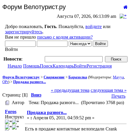
Форум Велотурист.ру
Августа 07, 2026, 06:13:09 am
Добро пожаловать,
Гость
. Пожалуйста,
войдите
или
зарегистрируйтесь
.
Вам не пришло
письмо с кодом активации?
Войти
Новости
:
Начало
Помощь
Поиск
Календарь
Войти
Регистрация
Форум Велотурист.ру
>
Снаряжение
>
Барахолка
(Модераторы:
Mayya
,
OPr
) >
Продажа разного...
« предыдущая тема
следующая тема »
Страниц: [
1
]
Вниз
Печать
Автор
Тема: Продажа разного... (Прочитано 3768 раз)
Foros
Продажа разного...
Инструктор
«
:
Апреля 05, 2011, 04:59:52 pm »
Есть в продаже контактные велопедали Crank