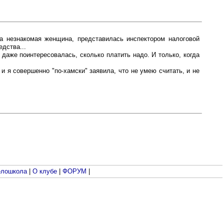
а незнакомая женщина, представилась инспектором налоговой
едства...
Я даже поинтересовалась, сколько платить надо. И только, когда
и я совершенно "по-хамски" заявила, что не умею считать, и не
лошкола
|
О клубе
|
ФОРУМ
|