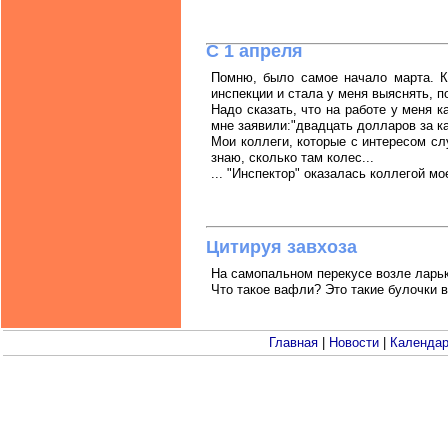
С 1 апреля
Помню, было самое начало марта. К
инспекции и стала у меня выяснять, п
Надо сказать, что на работе у меня к
мне заявили:"двадцать долларов за к
Мои коллеги, которые с интересом слу
знаю, сколько там колес...
... "Инспектор" оказалась коллегой мо
Цитируя завхоза
На самопальном перекусе возле ларьк
Что такое вафли? Это такие булочки в
Главная
|
Новости
|
Календа