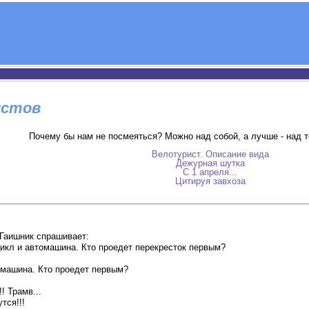
истов
Почему бы нам не посмеяться? Можно над собой, а лучше - над т
Велотурист. Описание вида
Дежурная шутка
С 1 апреля...
Цитируя завхоза
 Гаишник спрашивает:
цикл и автомашина. Кто проедет перекресток первым?
томашина. Кто проедет первым?
! Трамв...
тся!!!