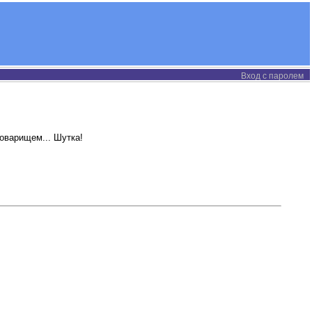
Вход с паролем
оварищем... Шутка!