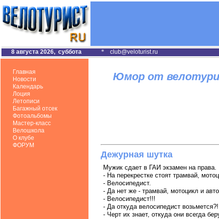
8 августа 2026, суббота
*
club@veloturist.ru
Главная
Юмор от велотур
Новости
Календарь
Лоция
Летописи
Багажный отсек
Фотоальбомы
Мастер-класс
Велошкола
О клубе
ФОРУМ
Дежурная шутка
Мужик сдает в ГАИ экзамен на права.
- На перекрестке стоят трамвай, мото
- Велосипедист.
- Да нет же - трамвай, мотоцикл и ав
- Велосипедист!!!
- Да откуда велосипедист возьмется?!!
- Черт их знает, откуда они всегда беру