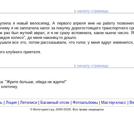
к началу страницы
упила я новый велосипед. А первого апреля мне на работу позвонил
очему я не заплатила налог за покупку дорогостоящего транспортного ср
ак раз был жуткий аврал, и я не сразу вспомнила, какое нынче число. 
аждое колесо", до меня наконец-то дошло.
шали все это, потом рассказывали, что голос у меня вдруг изменился, 
его клубного приятеля.
к началу страницы
а: "Жрите больше, обеда не ждите!"
 клеточку.
рь
|
Лоция
|
Летописи
|
Багажный отсек
|
Фотоальбомы
|
Мастер-класс
|
Ве
© Велотурист.ру, 2000-2026. Все права защищены