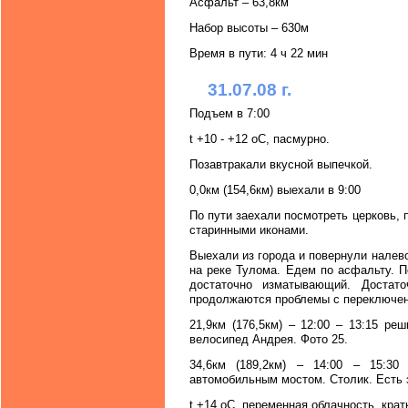
Асфальт – 63,8км
Набор высоты – 630м
Время в пути: 4 ч 22 мин
31.07.08 г.
Подъем в 7:00
t +10 - +12 oC, пасмурно.
Позавтракали вкусной выпечкой.
0,0км (154,6км) выехали в 9:00
По пути заехали посмотреть церковь, п
старинными иконами.
Выехали из города и повернули нале
на реке Тулома. Едем по асфальту. 
достаточно изматывающий. Достат
продолжаются проблемы с переключен
21,9км (176,5км) – 12:00 – 13:15 ре
велосипед Андрея. Фото 25.
34,6км (189,2км) – 14:00 – 15:30
автомобильным мостом. Столик. Есть з
t +14 oC, переменная облачность, кра