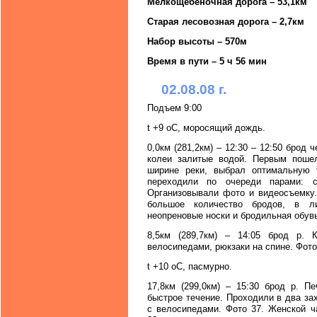
Мелкощебеночная дорога – 53,1км
Старая лесовозная дорога – 2,7км
Набор высоты – 570м
Время в пути – 5 ч 56 мин
02.08.08 г.
Подъем 9:00
t +9 oC, моросящий дождь.
0,0км (281,2км) – 12:30 – 12:50 брод 
колеи залитые водой. Первым поше
ширине реки, выбрал оптимальную т
переходили по очереди парами: с
Организовывали фото и видеосъемку.
большое количество бродов, в ли
неопреновые носки и бродильная обувь
8,5км (289,7км) – 14:05 брод р.
велосипедами, рюкзаки на спине. Фото
t +10 oC, пасмурно.
17,8км (299,0км) – 15:30 брод р. П
быстрое течение. Проходили в два за
с велосипедами. Фото 37. Женской ч