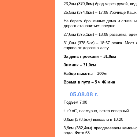
23,3км (370,8км) брод через ручей, ви
26,5км (374,0км) – 17:09 Урочище Кашк
На берегу брошенные дома и сгнивши
дорога становиться посуше.
27,6км (375,1км) – 18:09 развилка, еде
31,0км (378,5км) – 18:57 речка. Мос
справа от дороги в лесу.
За день проехали – 31,0км
Зимник – 31,0км
Набор высоты – 300м
Время в пути – 5 ч 46 мин
05.08.08 г.
Подъем 7:00
t +9 oC, пасмурно, ветер северный.
0,0км (378,5км) выехали в 10:20
3,9км (382,4км) преодолеваем камен
вода. Фото 63.