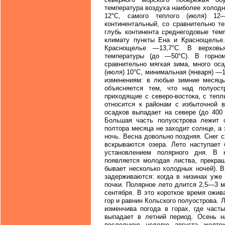
температура воздуха наиболее холод
12°С, самого теплого (июля) 12
континентальный, со сравнительно т
глубь континента среднегодовые тем
климату пункты Ена и Краснощелье.
Краснощелье —13,7°С. В верховь
температуры (до —50°С). В горно
сравнительно мягкая зима, много ос
(июля) 10°С, минимальная (января) —
изменениям: в любые зимние месяцы
объясняется тем, что над полуост
приходящие с северо-востока, с теп
относится к районам с избыточной 
осадков выпадает на севере (до 400
Большая часть полуострова лежит с
полтора месяца не заходит солнце, а 
ночь. Весна довольно поздняя. Снег 
вскрываются озера. Лето наступает 
установлением полярного дня. В 
появляется молодая листва, прекращ
бывает несколько холодных ночей). В
задерживаются: когда в низинах уже
почки. Полярное лето длится 2,5—3 
сентября. В это короткое время ожив
гор и равнин Кольского полуострова.
изменчива погода в горах, где част
выпадает в летний период. Осень н
последнюю неделю августа желте