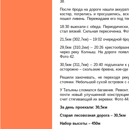
38.
После брода на дороге нашли аккура
костер, погрелись и просушились, вс
пошел ливень. Пережидаем его под те
18:30 выехали с обеда. Периодически
стал вязкий. Сильная пересеченка. Фот
21,5км (302,7км) – 19:02 очередной бро
29,0км (310,2км) – 20:26 крестообраз
через реку Колныш. На дороге появл
Фото 42.
30,5км (311,7км) – 20:40 подъехали к
осторожно – скользкие бревна, кое-где
Решили заночевать, не переходя рек
стоянки. Небольшой сухой островок с 
У Татьяны сломался багажник. Ремонт.
почти новый улучшенной конструкции
счет стягивающей их веревки. Фото 44
За день проехали: 30,5км
Старая лесовозная дорога – 30,5км
Набор высоты – 450м