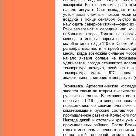
заморозки. В это время исчезают ко
начале августа. Снег выпадает в к
устойчивый снежный покров ложитс
воздуха в конце сентября быстро п
наблюдать северное сияние—одно из 
Реки замерзают в середине или кон
небольшие озера. Только на порож
месяца, а мощные пороги не замерз
колеблется от 70 до 110 см. Снежный 
рельефа местности и преобладающи
месяц, когда возможны сильные мороз
начало января солнце не показыва
удлиняется, погода становится довол
температура воздуха, особенно в го
температура марта —9°С, апреля
значительное снижение температуры (д
Экономика. Археологические исследо
заселен саами во втором тысячелети
русские поселения. В летописях село
впервые в 1216 г., а северное посел
переселились со своими оленьими с
коми-ижемцы и русские составляют 
промышленное развитие Кольского по
Некогда дикий и отсталый край уже 
промышленных районов. После Велик
годы темпы промышленного развития 
недра этой северной земли стал