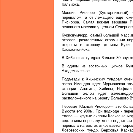
Кальйока.
Массив Рисчорр (Кустарниковый) 
перевалом, а от лежащего еще юж
Рисчорра. Самая южная вершина Р
основного массива ущельем Северного
Кукисвумчорр, самый большой массив
отрогов, разделенных огромными ци
открыты в сторону долины Кукис
Каскаснюнйока.
В Хибинских тундрах больше 30 внутре
В одном из восточных цирков Кук
Академическое.
Подъезды к Хибинским тундрам очень
озера Имандра идет Мурманская жел
станции: Апатиты, Хибины, Нефели
Большой Белой идет железнодор
расположенного на берегу Большого В
Перевал Южный Рисчорр— это больш
Высота его 900м. При подходе к пере
слева — крутые склоны Каскаснюнчор
седловины перевалу легко подняться
перевала на восток открывается хоро
Ловозерских тундр. Верховья Каск