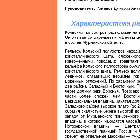
Руководитель:
Романов Дмитрий Ана
Характеристика ра
Кольский полуостров расположен на 
Он омывается Баренцевым и Белым мо
в состав Мурманской области.
Рельеф. Кольский полуостров находи
кристаллического щита, сложенно
изверженными породами: гранитами
рельефа Кольского полуострова обус
кристаллического щита. Рельеф полу
ледников, сгладивших вершины го
моренных отложений. По характеру 
два района: Западный и Восточный. Пр
через долину реки Воронья, Ловозер
части более сложен, чем Восточн
меридиональная впадина, занятая дол
Западного района высокое плато (до 2
образуя скалистые берега высотой д
западу от Мурманского прибрежного
впадина, в которой находятся бассе
Нотозерской впадины — Центра
государственной границей России и 
хребет на отдельные массивы — тунд