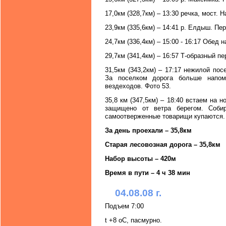
17,0км (328,7км) – 13:30 речка, мост. 
23,9км (335,6км) – 14:41 р. Елдыш. Пе
24,7км (336,4км) – 15:00 - 16:17 Обед н
29,7км (341,4км) – 16:57 Т-образный п
31,5км (343,2км) – 17:17 нежилой по
За поселком дорога больше напом
вездеходов. Фото 53.
35,8 км (347,5км) – 18:40 встаем на 
защищено от ветра берегом. Соби
самоотверженные товарищи купаются. 
За день проехали – 35,8км
Старая лесовозная дорога – 35,8км
Набор высоты – 420м
Время в пути – 4 ч 38 мин
04.08.08 г.
Подъем 7:00
t +8 oC, пасмурно.