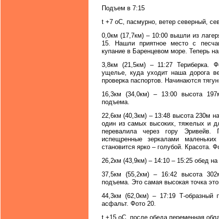
Подъем в 7:15
t +7 oC, пасмурно, ветер северный, се
0,0км (17,7км) – 10:00 вышли из лаге
15. Нашли приятное место с песча
купание в Баренцевом море. Теперь на
3,8км (21,5км) – 11:27 Териберка. 
ущелье, куда уходит наша дорога ве
проверка паспортов. Начинаются тягун
16,3км (34,0км) – 13:00 высота 19
подъема.
22,6км (40,3км) – 13:48 высота 230м 
один из самых высоких, тяжелых и д
перевалила через гору Эривейв.
испещренные зеркалами маленьких
становится ярко – голубой. Красота. Ф
26,2км (43,9км) – 14:10 – 15:25 обед н
37,5км (55,2км) – 16:42 высота 30
подъема. Это самая высокая точка это
44,3км (62,0км) – 17:19 Т-образный
асфальт. Фото 20.
t +15 oC, после обеда переменная обла