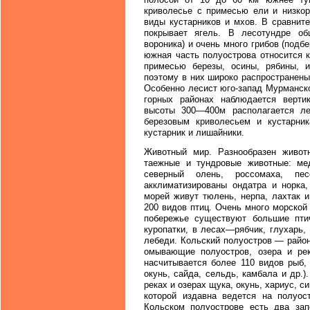
криволесье с примесью ели и низкор
виды кустарников и мхов. В сравнит
покрывает ягель. В лесотундре обш
вороника) и очень много грибов (подб
южная часть полуострова относится к
примесью березы, осины, рябины, и
поэтому в них широко распространены
Особенно лесист юго-запад Мурманско
горных районах наблюдается вертик
высоты 300—400м располагается ле
березовым криволесьем и кустарни
кустарник и лишайники.
Животный мир. Разнообразен живот
таежные и тундровые животные: медв
северный олень, россомаха, пес
акклиматизированы ондатра и норка
морей живут тюлень, нерпа, лахтак 
200 видов птиц. Очень много морской 
побережье существуют большие пти
куропатки, в лесах—рябчик, глухарь, 
лебеди. Кольский полуостров — район
омывающие полуостров, озера и ре
насчитывается более 110 видов рыб,
окунь, сайда, сельдь, камбала и др.
реках и озерах щука, окунь, хариус, с
которой издавна ведется на полуос
Кольском полуострове есть два зап