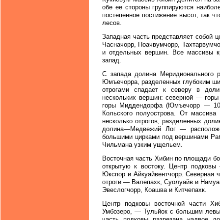
обе ее стороны группируются наиболе
постепенное постижение высот, так чт
лесов.
Западная часть представляет собой ц
Часначорр, Поачвумчорр, Тахтарвумчо
и отдельных вершин. Все массивы к
запад.
С запада долина Меридионального р
Юмъечорра, разделенных глубоким ш
отрогами спадает к северу в дол
нескольких вершин: северной — горы
горы Миддендорфа (Юмъечорр — 109
Кольского полуострова. От массива
несколько отрогов, разделенных дол
долина—Медвежий Лог — расположе
большими цирками под вершинами Раб
Чильмана узким ущельем.
Восточная часть Хибин по площади бо
открытую к востоку. Центр подковы
Юкспор и Айкуайвентчорр. Северная 
отроги — Валепахк, Суолуайв и Наму
Эвеслогчорр, Коашва и Китчепахк.
Центр подковы восточной части Хи
Умбозеро, — Тульйок с большим левы
часть подковы разрезана надвое д