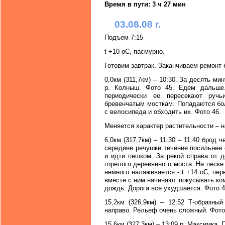
Время в пути: 3 ч 27 мин
03.08.08 г.
Подъем 7:15
t +10 oC, пасмурно.
Готовим завтрак. Заканчиваем ремонт 
0,0км (311,7км) – 10:30. За десять м
р. Колныш. Фото 45. Едем дальше.
периодически ее пересекают ручь
бревенчатым мосткам. Попадаются бо
с велосипеда и обходить их. Фото 46.
Меняется характер растительности – 
6,0км (317,7км) – 11:30 – 11:40 брод 
середине речушки течение посильнее 
и идти пешком. За рекой справа от д
горелого деревянного моста. На песк
немного налаживается - t +14 oC, пе
вместе с ним начинают покусывать ком
дождь. Дорога все ухудшается. Фото 4
15,2км (326,9км) – 12:52 Т-образны
направо. Рельеф очень сложный. Фото
15,6км (327,3км) – 13:09 р. Максимка.