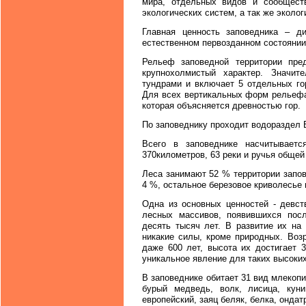
мира, отдельных видов и сообщест
экологических систем, а так же эколо
Главная ценность заповедника – д
естественном первозданном состоянии
Рельеф заповедной территории пре
крупнохолмистый характер. Значит
тундрами и включает 5 отдельных го
Для всех вертикальных форм рельефа
которая объясняется древностью гор.
По заповеднику проходит водораздел 
Всего в заповеднике насчитываетс
370километров, 63 реки и ручья общей
Леса занимают 52 % территории запов
4 %, остальное березовое криволесье 
Одна из основных ценностей - девст
лесных массивов, появившихся посл
десять тысяч лет. В развитие их на
никакие силы, кроме природных. Возр
даже 600 лет, высота их достигает 
уникальное явление для таких высоких
В заповеднике обитает 31 вид млекопи
бурый медведь, волк, лисица, куни
европейский, заяц беляк, белка, ондат