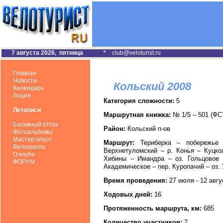
7 августа 2026, пятница
*
club@veloturist.ru
Главная
Новости
Кольский 2008
Календарь
Лоция
Категория сложности:
5
Летописи
Маршрутная книжка:
№ 1/5 – 501 (Ф
Багажный отсек
Район:
Кольский п-ов
Фотоальбомы
Мастер-класс
Маршрут:
Териберка – побережье
Велошкола
Верхнетуломский – р. Конья – Куцк
О клубе
Хибины – Имандра – оз. Гольцовое 
ФОРУМ
Академическое – пер. Куропачий – оз.
Время проведения:
27 июля - 12 авгу
Ходовых дней:
16
Протяженность маршрута, км:
685
Количество участников:
7