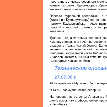
пространство между северным склоно
южным склоном Партомчорра собрано 
каньонах текут многочисленные исток
Перевал Куропачий расположен в о
(ближняя к Кукисвумчорру) более прос
притоку Каскаснюнйока лучше идти
пологий и короткий, сложности не пр
зоне леса.
Тульйок - одна из самых больших рек
Кукисвумчорра, она течет на восток 
впадает в Тульилухт Умбозера. Доли
течении растет прекрасный сосновы
панорама центральной части Хибинских
и увалов. Летом в нижнем течение Ту
выше устья Каскаснюнйока.
Техническое описан
27.07.08 г.
14:42 прибыли в Мурманск без опоздан
t+14 oC, пасмурно, ветер северный.
На перроне нас встречал Александр 
очень помог нам с оформлением пропу
в Териберку.