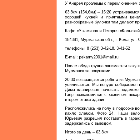
У Андрея проблемы с переключением с
63,8км (154,6км) – 15:20 устраиваемс
хорошей кухней и приятными цена
разнообразные булочки там делают пр
Кафе «У камина» и Пекарня «Кольский
184381, Мурманская обл., г. Кола, ул. 
телефоны: 8 (253) 3-42-18, 3-41-52
E-mail: pekarny2001@mail.ru
После обеда группа занимается закуп
Мурманск за покупками.
20:30 возвращаются ребята из Мурман
усиливается. Мы понуро собираемся 
Дима планировал ночевать недалеко 
Гаяр познакомился с хозяином пекар
втором этаже здания.
Расположились на полу в подсобке вс
пахло хлебом. Фото 24. Наши вело
Юрьевич разрешил поставить в гараж
задержались с выездом.
Итого за день – 63,8км