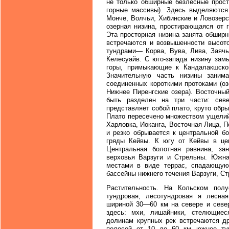
не только обширные безлесные прост
горные массивы). Здесь выделяются
Монче, Волчьи, Хибинские и Ловозерс
озерная низина, простирающаяся от 
Эта просторная низина занята обшир
встречаются и возвышенности высото
тундрами— Корва, Вува, Лива, Заячь
Келесуайв. С юго-запада низину зам
горы, примыкающие к Кандалакшск
Значительную часть низины занима
соединенных короткими протоками (оз
Нижнее Пиренгские озера). Восточны
быть разделен на три части: сев
представляет собой плато, круто обр
Плато пересечено множеством ущелий
Харловка, Иоканга, Восточная Лица, П
и резко обрывается к центральной бо
гряды Кейвы. К югу от Кейвы в цен
Центральная болотная равнина, з
верховья Варзуги и Стрельны. Южная
местами в виде террас, спадающую
бассейны нижнего течения Варзуги, С
Растительность. На Кольском полу
тундровая, лесотундровая я лесна
шириной 30—60 км на севере и север
здесь: мхи, лишайники, стелющиес
долинам крупных рек встречаются др
полосой от 10 до 60 км южнее тун