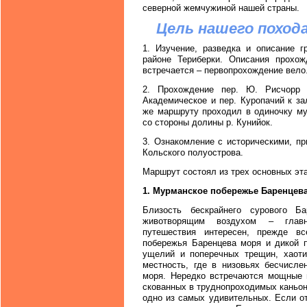
северной жемчужиной нашей страны.
Цель нашего похода
1. Изучение, разведка и описание 
районе Териберки. Описания прохо
встречается – первопрохождение вело
2. Прохождение пер. Ю. Рисчорр 
Академическое и пер. Куропачий к за
же маршруту проходил в одиночку му
со стороны долины р. Кунийок.
3. Ознакомление с историческими, п
Кольского полуострова.
Маршрут состоял из трех основных эт
1. Мурманское побережье Баренцева
Близость бескрайнего сурового Б
животворящим воздухом – главн
путешествия интересен, прежде вс
побережья Баренцева моря и дикой п
ущелий и поперечных трещин, хаоти
местность, где в низовьях бесчисле
моря. Нередко встречаются мощные 
скованных в труднопроходимых каньон
одно из самых удивительных. Если от