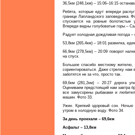
36,5км (248,1км) – 15:06–16:15 остана
Ребята, которые едут впереди распу
границе Лапландского заповедника. Фо
спускается на ровные болотистые 
Впереди видны голубоватые горы – Са
Радует холодная дождливая погода – 
53,8км (265,4км) – 18:01 развилка, ед
66,9км (278,5км) – 20:09 поворот нале
на спуск.
Большое спасибо местному жителю, 
сориентироваться. Даже стрелку нам 
заботятся не за что, просто так.
69,6км (281,2км) – 20:27 дорога у
Оцениваем предстоящий нам завтра бр
все замусорены рыбаками и любителя
машин. Фото 33.
Ужин. Крепкий здоровый сон. Ночью
утром в холодную воду. Фото 34.
За день проехали – 69,6км
Асфальт – 13,8км