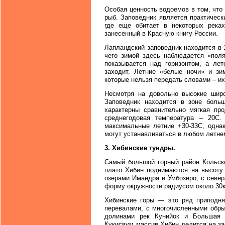
Особая ценность водоемов в том, что
рыб. Заповедник является практичес
где еще обитает в некоторых река
занесенный в Красную книгу России.
Лапландский заповедник находится в 1
чего зимой здесь наблюдается «поля
показывается над горизонтом, а лет
заходит. Летние «белые ночи» и зи
которые нельзя передать словами – их
Несмотря на довольно высокие широ
Заповедник находится в зоне больш
характерны сравнительно мягкая про
среднегодовая температура – 20С.
максимальные летние +30-33С, однак
могут устанавливаться в любом летне
3. Хибинские тундры.
Самый большой горный район Кольск
плато Хибин поднимаются на высоту 
озерами Имандра и Умбозеро, с севе
форму окружности радиусом около 30
Хибинские горы — это ряд приподня
перевалами, с многочисленными обр
долинами рек Кунийок и Большая 
Кукисвум массив Хибин делится на за