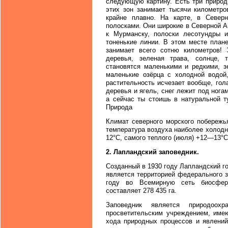
следующую картину. Есть три природн
этих зон занимает тысячи километро
крайне плавно. На карте, в Север
полосками. Они широкие в Северной А
к Мурманску, полоски лесотундры 
тоненькие линии. В этом месте плане
занимает всего сотню километров! 
деревья, зеленая трава, солнце, 
становятся маленькими и редкими, з
маленькие озёрца с холодной водой
растительность исчезает вообще, гол
деревья и ягель, снег лежит под ногам
а сейчас ты стоишь в натуральной т
Природа
Климат северного морского побережь
температура воздуха наиболее холод
12°С, самого теплого (июля) +12—13°С
2. Лапландский заповедник.
Созданный в 1930 году Лапландский 
является территорией федерального 
году во Всемирную сеть биосфер
составляет 278 435 га.
Заповедник является природоохра
просветительским учреждением, имею
хода природных процессов и явлений