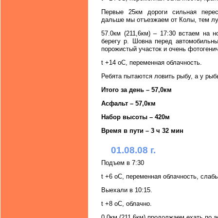
Первые 25км дороги сильная перес
дальше мы отъезжаем от Колы, тем лу
57.0км (211,6км) – 17:30 встаем на 
берегу р. Шовна перед автомобильны
порожистый участок и очень фотогенич
t +14 oC, переменная облачность.
Ребята пытаются ловить рыбу, а у рыб
Итого за день – 57,0км
Асфальт – 57,0км
Набор высоты – 420м
Время в пути – 3 ч 32 мин
01.08.08 г.
Подъем в 7:30
t +6 oC, переменная облачность, слаб
Выехали в 10:15.
t +8 oC, облачно.
0,0км (211,6км) продолжаем ехать по 