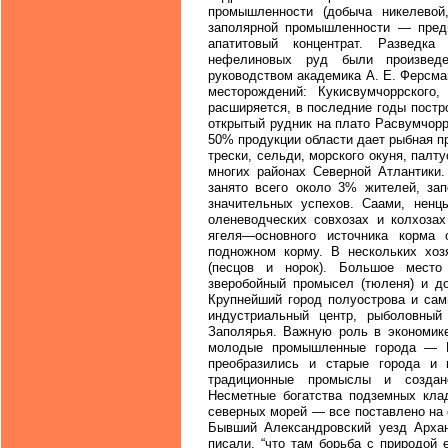
промышленности (добыча никелевой
заполярной промышленности — пред
апатитовый концентрат. Разведка
нефелиновых руд были произвед
руководством академика А. Е. Ферсма
месторождений: Кукисвумчоррского
расширяется, в последние годы постр
открытый рудник на плато Расвумчор
50% продукции области дает рыбная 
трески, сельди, морского окуня, палту
многих районах Северной Атлантики.
занято всего около 3% жителей, за
значительных успехов. Саами, ненц
оленеводческих совхозах и колхоза
ягеля—основного источника корма
подножном корму. В нескольких хоз
(песцов и норок). Большое место
зверобойный промысел (тюленя) и до
Крупнейший город полуострова и са
индустриальный центр, рыболовный
Заполярья. Важную роль в экономике
молодые промышленные города — Ки
преобразились и старые города и 
традиционные промыслы и создан
Несметные богатства подземных кла
северных морей — все поставлено на
Бывший Александровский уезд Арханг
писали, “что там борьба с природой