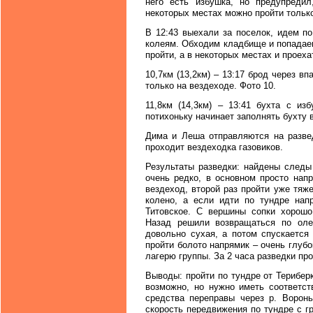
него есть избушка, но предупреди
некоторых местах можно пройти только
В 12:43 выехали за поселок, идем 
колеям. Обходим кладбище и попадаем
пройти, а в некоторых местах и проехат
10,7км (13,2км) – 13:17 брод через 
только на вездеходе. Фото 10.
11,8км (14,3км) – 13:41 бухта с из
потихоньку начинает заполнять бухту 
Дима и Леша отправляются на разве
проходит вездеходка газовиков.
Результаты разведки: найдены следы
очень редко, в основном просто нап
вездеход, второй раз пройти уже тяже
колено, а если идти по тундре нап
Титовское. С вершины сопки хорошо
Назад решили возвращаться по оле
довольно сухая, а потом спускается
пройти болото напрямик – очень глуб
лагерю группы. За 2 часа разведки про
Выводы: пройти по тундре от Терибер
возможно, но нужно иметь соответст
средства переправы через р. Воронь
скорость передвижения по тундре с 