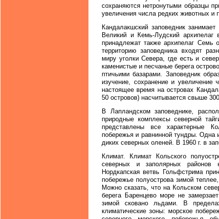
сохраняются нетронутыми образцы пр
увеличения числа редких животных и п
Кандалакшский заповедник занимает 
Великий и Кемь-Лудский архипелаг 
принадлежат также архипелаг Семь о
территорию заповедника входят раз
миру уголки Севера, где есть и север
каменистые и песчаные берега остров
птичьими базарами. Заповедник обра
изучение, сохранение и увеличение 
настоящее время на островах Кандал
50 островов) насчитывается свыше 300
В Лапландском заповеднике, распол
природные комплексы северной тайг
представлены все характерные Ко
побережья и равнинной тундры. Одна 
диких северных оленей. В 1960 г. в з
Климат. Климат Кольского полуостр
северных и заполярных районов н
Нордкапская ветвь Гольфстрима прин
побережье полуострова зимой теплее,
Можно сказать, что на Кольском сев
берега Баренцево море не замерзает
зимой сковано льдами. В предела
климатические зоны: морское побере
северного морского побережья об