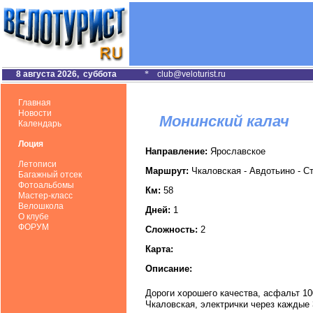
8 августа 2026, суббота
*
club@veloturist.ru
Главная
Новости
Монинский калач
Календарь
Лоция
Направление:
Ярославское
Летописи
Маршрут:
Чкаловская - Авдотьино - С
Багажный отсек
Фотоальбомы
Км:
58
Мастер-класс
Велошкола
Дней:
1
О клубе
ФОРУМ
Сложность:
2
Карта:
Описание:
Дороги хорошего качества, асфальт 1
Чкаловская, электрички через каждые 