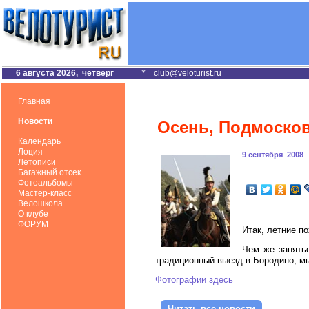
6 августа 2026, четверг
*
club@veloturist.ru
Главная
Новости
Осень, Подмоско
Календарь
Лоция
9 сентября 2008
Летописи
Багажный отсек
Фотоальбомы
Мастер-класс
Велошкола
О клубе
ФОРУМ
Итак, летние п
Чем же занять
традиционный выезд в Бородино, м
Фотографии здесь
Читать все новости