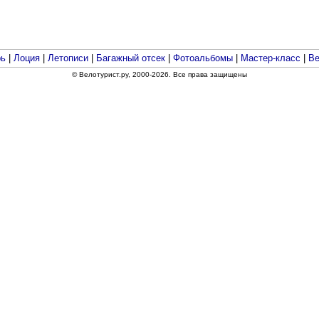
рь
|
Лоция
|
Летописи
|
Багажный отсек
|
Фотоальбомы
|
Мастер-класс
|
Ве
© Велотурист.ру, 2000-2026. Все права защищены