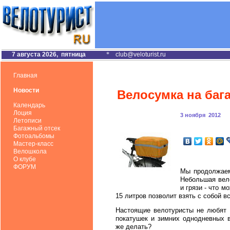
7 августа 2026, пятница
*
club@veloturist.ru
Главная
Новости
Велосумка на бага
Календарь
Лоция
3 ноября 2012
Летописи
Багажный отсек
Фотоальбомы
Мастер-класс
Велошкола
О клубе
ФОРУМ
Мы продолжаем
Небольшая вел
и грязи - что 
15 литров позволит взять с собой в
Настоящие велотуристы не любят в
покатушек и зимних однодневных 
же делать?