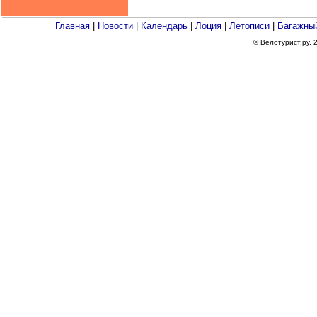
Главная
|
Новости
|
Календарь
|
Лоция
|
Летописи
|
Багажный
© Велотурист.ру,