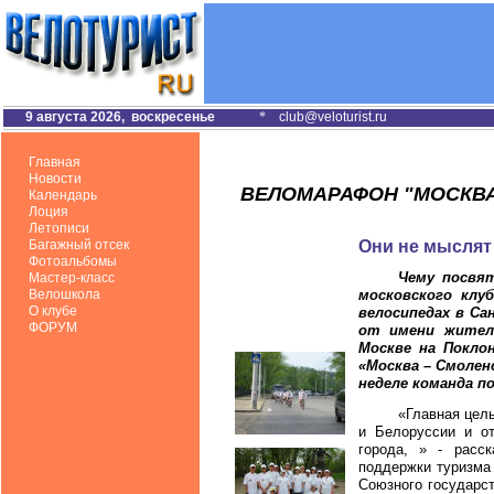
9 августа 2026, воскресенье
*
club@veloturist.ru
Главная
Новости
ВЕЛОМАРАФОН "МОСКВА -
Календарь
Лоция
Летописи
Багажный отсек
Они не мыслят 
Фотоальбомы
Чему посвят
Мастер-класс
Велошкола
московского клу
О клубе
велосипедах в Са
ФОРУМ
от имени жителе
Москве на Покло
«Москва – Смоленс
неделе команда п
«Главная цел
и Белоруссии и от
города, » - расс
поддержки туризма
Союзного государс