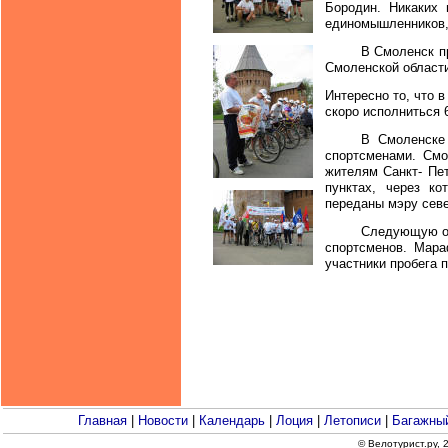
Бородин. Никаких 
единомышленников,
В Смоленск пр
Смоленской област
Интересно то, что 
скоро исполниться 6
В Смоленске
спортсменами. Смо
жителям Санкт- Пет
пунктах, через к
переданы мэру сев
Следующую ос
спортсменов. Мара
участники пробега 
Главная
|
Новости
|
Календарь
|
Лоция
|
Летописи
|
Багажный
© Велотурист.ру,