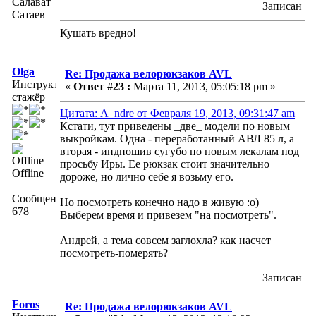
Салават
Записан
Сатаев
Кушать вредно!
Olga
Re: Продажа велорюкзаков AVL
Инструктор-
«
Ответ #23 :
Марта 11, 2013, 05:05:18 pm »
стажёр
Цитата: A_ndre от Февраля 19, 2013, 09:31:47 am
Кстати, тут приведены _две_ модели по новым
выкройкам. Одна - переработанный АВЛ 85 л, а
вторая - индпошив сугубо по новым лекалам под
просьбу Иры. Ее рюкзак стоит значительно
Offline
дороже, но лично себе я возьму его.
Сообщений:
Но посмотреть конечно надо в живую :о)
678
Выберем время и привезем "на посмотреть".
Андрей, а тема совсем заглохла? как насчет
посмотреть-померять?
Записан
Foros
Re: Продажа велорюкзаков AVL