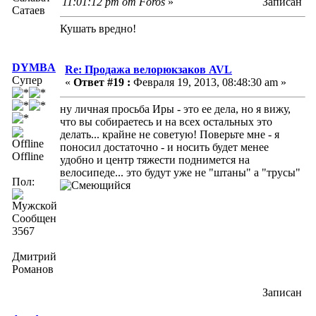
11:01:12 pm от Foros
»
Записан
Сатаев
Кушать вредно!
DYMBA
Re: Продажа велорюкзаков AVL
Супер
«
Ответ #19 :
Февраля 19, 2013, 08:48:30 am »
ну личная просьба Иры - это ее дела, но я вижу,
что вы собираетесь и на всех остальных это
делать... крайне не советую! Поверьте мне - я
поносил достаточно - и носить будет менее
Offline
удобно и центр тяжести поднимется на
велосипеде... это будут уже не "штаны" а "трусы"
Пол:
Сообщений:
3567
Дмитрий
Романов
Записан