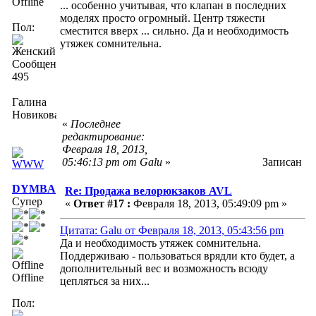
Offline
... особенно учитывая, что клапан в последних
моделях просто огромный. Центр тяжести
Пол:
сместится вверх ... сильно. Да и необходимость
утяжек сомнительна.
Сообщений:
495
Галина
Новикова
«
Последнее
редактирование:
Февраля 18, 2013,
05:46:13 pm от Galu
»
Записан
DYMBA
Re: Продажа велорюкзаков AVL
Супер
«
Ответ #17 :
Февраля 18, 2013, 05:49:09 pm »
Цитата: Galu от Февраля 18, 2013, 05:43:56 pm
Да и необходимость утяжек сомнительна.
Поддерживаю - пользоваться врядли кто будет, а
дополнительный вес и возможность всюду
Offline
цепляться за них...
Пол: