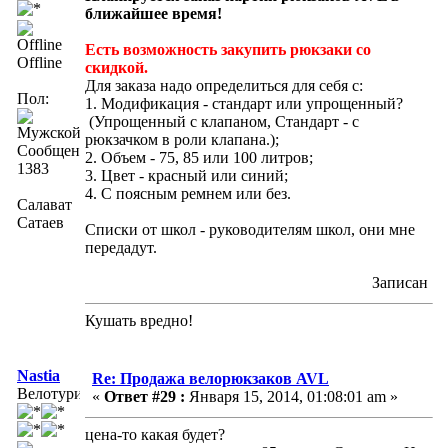
ближайшее время!
Есть возможность закупить рюкзаки со
Offline
скидкой.
Для заказа надо определиться для себя с:
Пол:
1. Модификация - стандарт или упрощенный?
(Упрощенный с клапаном, Стандарт - с
рюкзачком в роли клапана.);
Сообщений:
2. Объем - 75, 85 или 100 литров;
1383
3. Цвет - красный или синий;
4. С поясным ремнем или без.
Салават
Сатаев
Списки от школ - руководителям школ, они мне
передадут.
Записан
Кушать вредно!
Nastia
Re: Продажа велорюкзаков AVL
Велотурист
«
Ответ #29 :
Января 15, 2014, 01:08:01 am »
цена-то какая будет?