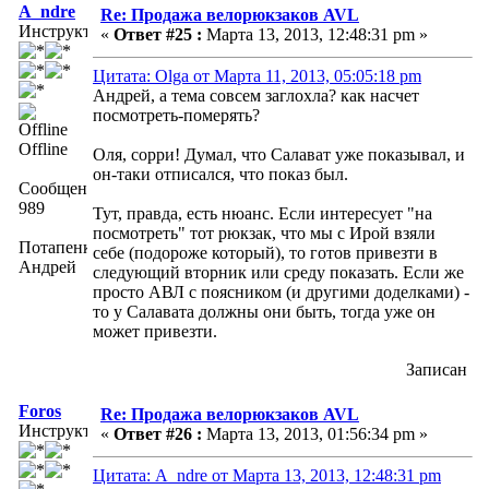
A_ndre
Re: Продажа велорюкзаков AVL
Инструктор
«
Ответ #25 :
Марта 13, 2013, 12:48:31 pm »
Цитата: Olga от Марта 11, 2013, 05:05:18 pm
Андрей, а тема совсем заглохла? как насчет
посмотреть-померять?
Offline
Оля, сорри! Думал, что Салават уже показывал, и
он-таки отписался, что показ был.
Сообщений:
989
Тут, правда, есть нюанс. Если интересует "на
посмотреть" тот рюкзак, что мы с Ирой взяли
Потапенко
себе (подороже который), то готов привезти в
Андрей
следующий вторник или среду показать. Если же
просто АВЛ с поясником (и другими доделками) -
то у Салавата должны они быть, тогда уже он
может привезти.
Записан
Foros
Re: Продажа велорюкзаков AVL
Инструктор
«
Ответ #26 :
Марта 13, 2013, 01:56:34 pm »
Цитата: A_ndre от Марта 13, 2013, 12:48:31 pm