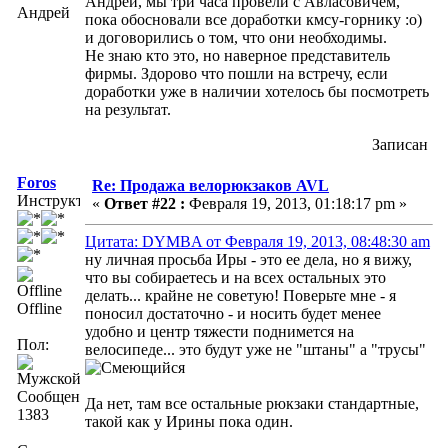
Андрей, мы три часа провели с Авласовичем,
Андрей
пока обосновали все доработки кмсу-горнику :о)
и договорились о том, что они необходимы.
Не знаю кто это, но наверное представитель
фирмы. Здорово что пошли на встречу, если
доработки уже в наличии хотелось бы посмотреть
на результат.
Записан
Foros
Re: Продажа велорюкзаков AVL
Инструктор
«
Ответ #22 :
Февраля 19, 2013, 01:18:17 pm »
Цитата: DYMBA от Февраля 19, 2013, 08:48:30 am
ну личная просьба Иры - это ее дела, но я вижу,
что вы собираетесь и на всех остальных это
делать... крайне не советую! Поверьте мне - я
Offline
поносил достаточно - и носить будет менее
удобно и центр тяжести поднимется на
Пол:
велосипеде... это будут уже не "штаны" а "трусы"
Сообщений:
Да нет, там все остальные рюкзаки стандартные,
1383
такой как у Ирины пока один.