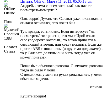
Цитата: Olga от Марта 11, 2013, 05:05:18 pm
Андрей, а тема совсем заглохла? как насчет
посмотреть-померять?
Offline
Оля, сорри! Думал, что Салават уже показывал, и
Пол:
он-таки отписался, что показ был.
Тут, правда, есть нюанс. Если интересует "на
Сообщений:
посмотреть" тот рюкзак, что мы с Ирой взяли
1383
себе (подороже который), то готов привезти в
следующий вторник или среду показать. Если же
Салават
просто АВЛ с поясником (и другими доделками) -
Сатаев
то у Салавата должны они быть, тогда уже он
может привезти.
Показ был обычного рюкзака. С лямками рюкзака
тогда не было у меня.
С поясником у меня на руках рюкзака нет, у меня
обычные модели.
Записан
Кушать вредно!