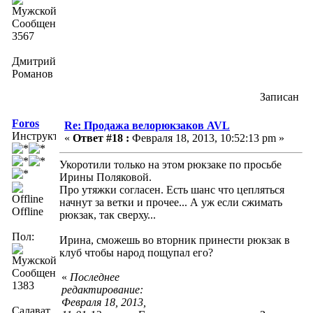
Сообщений:
3567
Дмитрий
Романов
Записан
Foros
Re: Продажа велорюкзаков AVL
Инструктор
«
Ответ #18 :
Февраля 18, 2013, 10:52:13 pm »
Укоротили только на этом рюкзаке по просьбе
Ирины Поляковой.
Про утяжки согласен. Есть шанс что цепляться
начнут за ветки и прочее... А уж если сжимать
Offline
рюкзак, так сверху...
Пол:
Ирина, сможешь во вторник принести рюкзак в
клуб чтобы народ пощупал его?
Сообщений:
«
Последнее
1383
редактирование:
Февраля 18, 2013,
Салават