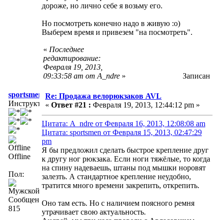
дороже, но лично себе я возьму его.
Но посмотреть конечно надо в живую :о)
Выберем время и привезем "на посмотреть".
«
Последнее
редактирование:
Февраля 19, 2013,
09:33:58 am от A_ndre
»
Записан
sportsmen
Re: Продажа велорюкзаков AVL
Инструктор
«
Ответ #21 :
Февраля 19, 2013, 12:44:12 pm »
Цитата: A_ndre от Февраля 16, 2013, 12:08:08 am
Цитата: sportsmen от Февраля 15, 2013, 02:47:29
pm
Я бы предложил сделать быстрое крепление друг
Offline
к другу ног рюкзака. Если ноги тяжёлые, то когда
на спину надеваешь, штаны под мышки норовят
Пол:
залезть. А стандартное крепление неудобно,
тратится много времени закрепить, открепить.
Сообщений:
Оно там есть. Но с наличием поясного ремня
815
утрачивает свою актуальность.