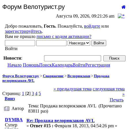
Форум Велотурист.ру
Августа 09, 2026, 09:21:26 am
Добро пожаловать,
Гость
. Пожалуйста,
войдите
или
зарегистрируйтесь
.
Вам не пришло
письмо с кодом активации?
Войти
Новости
:
Начало
Помощь
Поиск
Календарь
Войти
Регистрация
Форум Велотурист.ру
>
Снаряжение
>
Велорюкзаки
>
Продажа
велорюкзаков AVL
« предыдущая тема
следующая тема
Страниц:
1
[
2
]
3
4
5
»
Вниз
Печать
Тема: Продажа велорюкзаков AVL (Прочитано
Автор
83811 раз)
DYMBA
Re: Продажа велорюкзаков AVL
Супер
«
Ответ #15 :
Февраля 18, 2013, 04:54:26 pm »