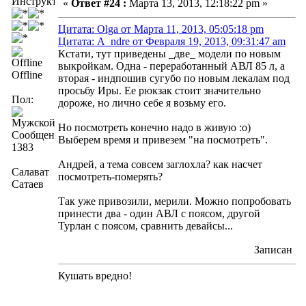
Инструктор
«
Ответ #24 :
Марта 13, 2013, 12:18:22 pm »
Цитата: Olga от Марта 11, 2013, 05:05:18 pm
Цитата: A_ndre от Февраля 19, 2013, 09:31:47 am
Кстати, тут приведены _две_ модели по новым
выкройкам. Одна - переработанный АВЛ 85 л, а
Offline
вторая - индпошив сугубо по новым лекалам под
просьбу Иры. Ее рюкзак стоит значительно
Пол:
дороже, но лично себе я возьму его.
Но посмотреть конечно надо в живую :о)
Сообщений:
Выберем время и привезем "на посмотреть".
1383
Андрей, а тема совсем заглохла? как насчет
Салават
посмотреть-померять?
Сатаев
Так уже привозили, мерили. Можно попробовать
принести два - один АВЛ с поясом, другой
Турлан с поясом, сравнить девайсы...
Записан
Кушать вредно!