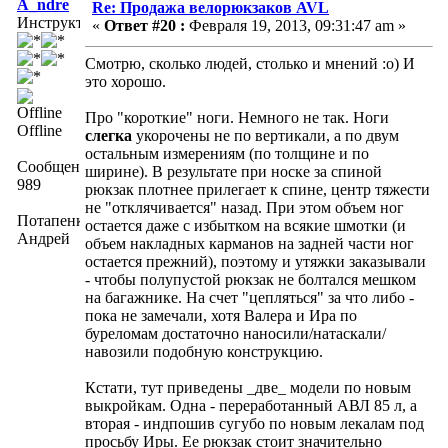
A_ndre
Re: Продажа велорюкзаков AVL
Инструктор
«
Ответ #20 :
Февраля 19, 2013, 09:31:47 am »
Смотрю, сколько людей, столько и мнений :о) И
это хорошо.
Про "короткие" ноги. Немного не так. Ноги
Offline
слегка
укорочены не по вертикали, а по двум
остальным измерениям (по толщине и по
Сообщений:
ширине). В результате при носке за спиной
989
рюкзак плотнее прилегает к спине, центр тяжести
не "отклячивается" назад. При этом объем ног
Потапенко
остается даже с избытком на всякие шмотки (и
Андрей
объем накладных карманов на задней части ног
остается прежний), поэтому и утяжки заказывали
- чтобы полупустой рюкзак не болтался мешком
на багажнике. На счет "цепляться" за что либо -
пока не замечали, хотя Валера и Ира по
буреломам достаточно наносили/натаскали/
навозили подобную конструкцию.
Кстати, тут приведены _две_ модели по новым
выкройкам. Одна - переработанный АВЛ 85 л, а
вторая - индпошив сугубо по новым лекалам под
просьбу Иры. Ее рюкзак стоит значительно