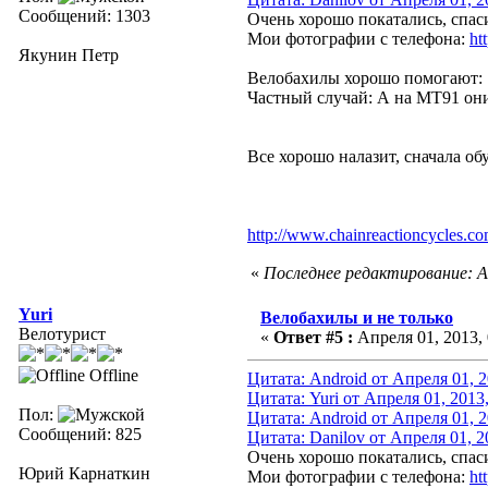
Сообщений: 1303
Очень хорошо покатались, спаси
Мои фотографии с телефона:
ht
Якунин Петр
Велобахилы хорошо помогают
Частный случай: А на MT91 они 
Все хорошо налазит, сначала об
http://www.chainreactioncycles.
«
Последнее редактирование: Ап
Yuri
Велобахилы и не только
Велотурист
«
Ответ #5 :
Апреля 01, 2013, 
Offline
Цитата: Android от Апреля 01, 2
Цитата: Yuri от Апреля 01, 2013
Пол:
Цитата: Android от Апреля 01, 2
Сообщений: 825
Цитата: Danilov от Апреля 01, 2
Очень хорошо покатались, спаси
Юрий Карнаткин
Мои фотографии с телефона:
ht