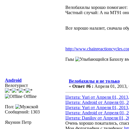
Велобахилы хорошо помогают
Частный случай: А на MT91 они 
Все хорошо налазит, сначала об
http://www.chainreactioncycles.
Гыы
Бахилу вм
Android
Велобахилы и не только
Велотурист
«
Ответ #6 :
Апреля 01, 2013, 
Offline
Цитата: Yuri от Апреля 01, 2013
Цитата: Android от Апреля 01, 2
Пол:
Цитата: Yuri от Апреля 01, 2013
Сообщений: 1303
Цитата: Android от Апреля 01, 2
Цитата: Danilov от Апреля 01, 2
Якунин Петр
Очень хорошо покатались, спаси
Мои фотографии с телефона:
ht