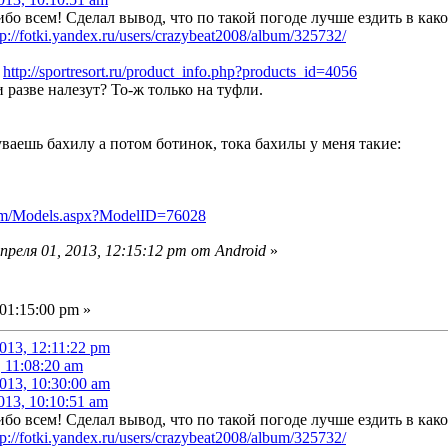
бо всем! Сделал вывод, что по такой погоде лучше ездить в как
tp://fotki.yandex.ru/users/crazybeat2008/album/325732/
:
http://sportresort.ru/product_info.php?products_id=4056
разве налезут? То-ж только на туфли.
уваешь бахилу а потом ботинок, тока бахилы у меня такие:
com/Models.aspx?ModelID=76028
реля 01, 2013, 12:15:12 pm от Android
»
01:15:00 pm »
013, 12:11:22 pm
, 11:08:20 am
013, 10:30:00 am
013, 10:10:51 am
бо всем! Сделал вывод, что по такой погоде лучше ездить в как
tp://fotki.yandex.ru/users/crazybeat2008/album/325732/