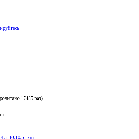
рируйтесь
.
рочитано 17485 раз)
am »
013, 10:10:51 am