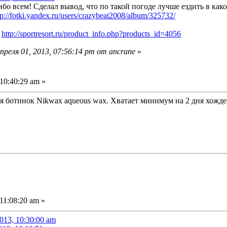
бо всем! Сделал вывод, что по такой погоде лучше ездить в как
tp://fotki.yandex.ru/users/crazybeat2008/album/325732/
:
http://sportresort.ru/product_info.php?products_id=4056
реля 01, 2013, 07:56:14 pm от ancrane
»
10:40:29 am »
 ботинок Nikwax aqueous wax. Хватает минимум на 2 дня хожде
11:08:20 am »
013, 10:30:00 am