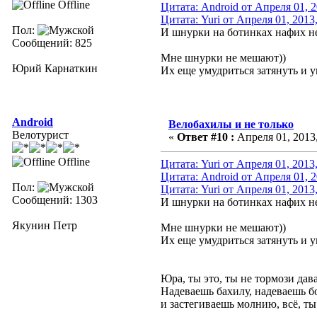
Offline
Цитата: Android от Апреля 01, 2
Цитата: Yuri от Апреля 01, 2013
Пол:
И шнурки на ботинках нафих не
Сообщений: 825
Мне шнурки не мешают))
Юрий Карнаткин
Их еще умудриться затянуть и у
Android
Велобахилы и не только
Велотурист
«
Ответ #10 :
Апреля 01, 2013,
Offline
Цитата: Yuri от Апреля 01, 2013
Цитата: Android от Апреля 01, 2
Пол:
Цитата: Yuri от Апреля 01, 2013
Сообщений: 1303
И шнурки на ботинках нафих не
Якунин Петр
Мне шнурки не мешают))
Их еще умудриться затянуть и у
Юра, ты это, ты не тормози дава
Надеваешь бахилу, надеваешь б
и застегиваешь молнию, всё, ты