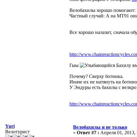
Велобахилы хорошо помогают
Частный случай: А на MT91 они 
Все хорошо налазит, сначала об
http://www.chainreactioncycles.
Гыы
Бахилу вм
Почему? Сверху ботинка.
Иначе их не натянуть на ботинок
У Эндуры есть бахилы с велкро
http://www.chainreactioncycles.
Yuri
Велобахилы и не только
Велотурист
«
Ответ #7 :
Апреля 01, 2013, 