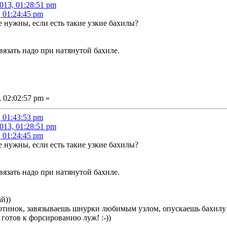
013, 01:28:51 pm
, 01:24:45 pm
 нужны, если есть такие узкие бахилы?
вязать надо при натянутой бахиле.
 02:02:57 pm »
, 01:43:53 pm
013, 01:28:51 pm
, 01:24:45 pm
 нужны, если есть такие узкие бахилы?
вязать надо при натянутой бахиле.
й))
отинок, завязываешь шнурки любимым узлом, опускаешь бахилу 
 готов к форсированию луж! :-))