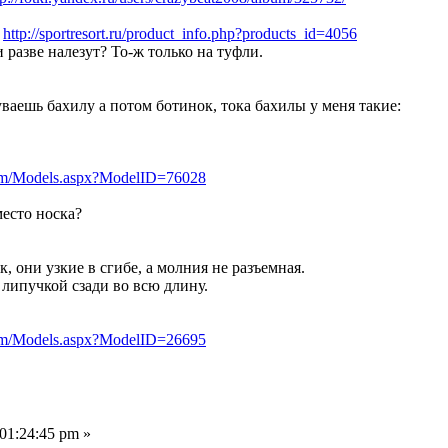
:
http://sportresort.ru/product_info.php?products_id=4056
разве налезут? То-ж только на туфли.
уваешь бахилу а потом ботинок, тока бахилы у меня такие:
com/Models.aspx?ModelID=76028
есто носка?
, они узкие в сгибе, а молния не разъемная.
 липучкой сзади во всю длину.
com/Models.aspx?ModelID=26695
01:24:45 pm »