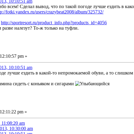
013, 10:10:51 am
бо всем! Сделал вывод, что по такой погоде лучше ездить в как
tp://fotki.yandex.ru/users/crazybeat2008/album/325732/
:
http://sportresort.ru/product_info.php?products_id=4056
разве налезут? То-ж только на туфли.
12:10:57 pm »
013, 10:10:51 am
оде лучше ездить в какой-то непромокаемой обуви, а то слишком
камина сидеть с коньяком и сигарами
12:11:22 pm »
, 11:08:20 am
013, 10:30:00 am
013, 10:10:51 am