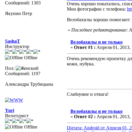
Сообщений: 1303
Очень хорошо покатались, спаси
Мои фотографии с телефона:
ht
Якунин Петр
Велобахилы хорошо помогают
«
Последнее редактирование: Ап
SashaT
Велобахилы и не только
Инструктор
«
Ответ #1 :
Апреля 01, 2013, 
Offline
Очень рекомендую пропитку для
кожи, нубука.
Пол:
Сообщений: 1197
Александра Трубицына
Слабоумие и отвага!
Yuri
Велобахилы и не только
Велотурист
«
Ответ #2 :
Апреля 01, 2013, 
Offline
Цитата: Android от Апреля 01, 2