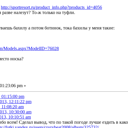
:
http://sportresort.ru/product_info.php?products_id=4056
разве налезут? То-ж только на туфли.
уваешь бахилу а потом ботинок, тока бахилы у меня такие:
com/Models.aspx?ModelID=76028
есто носка?
01:23:06 pm »
, 01:15:00 pm
013, 12:11:22 pm
, 11:08:20 am
013, 10:30:00 am
013, 10:10:51 am
бо всем! Сделал вывод, что по такой погоде лучше ездить в как
tp://fotki.yandex.ru/users/crazybeat2008/album/325732/