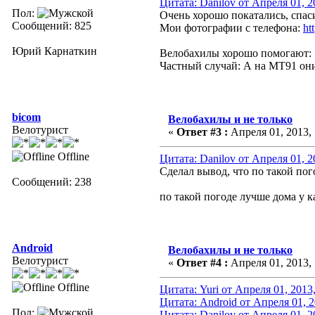
Цитата: Danilov от Апреля 01, 2
Пол:
Очень хорошо покатались, спаси
Сообщений: 825
Мои фотографии с телефона:
ht
Юрий Карнаткин
Велобахилы хорошо помогают
Частный случай: А на MT91 они 
bicom
Велобахилы и не только
Велотурист
«
Ответ #3 :
Апреля 01, 2013, 
Offline
Цитата: Danilov от Апреля 01, 2
Сделал вывод, что по такой пог
Сообщений: 238
по такой погоде лучше дома у 
Android
Велобахилы и не только
Велотурист
«
Ответ #4 :
Апреля 01, 2013, 
Offline
Цитата: Yuri от Апреля 01, 2013
Цитата: Android от Апреля 01, 2
Пол:
Цитата: Danilov от Апреля 01, 2