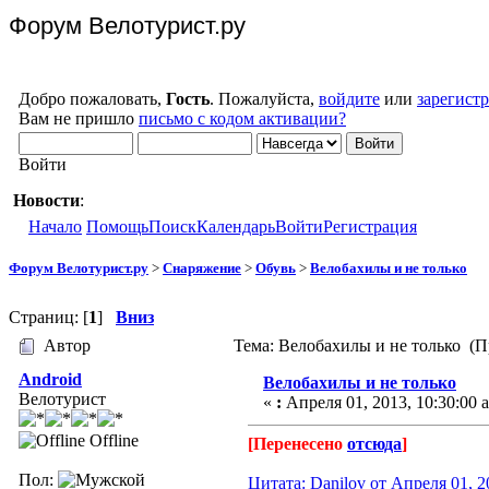
Форум Велотурист.ру
Добро пожаловать,
Гость
. Пожалуйста,
войдите
или
зарегист
Вам не пришло
письмо с кодом активации?
Войти
Новости
:
Начало
Помощь
Поиск
Календарь
Войти
Регистрация
Форум Велотурист.ру
>
Снаряжение
>
Обувь
>
Велобахилы и не только
Страниц: [
1
]
Вниз
Автор
Тема: Велобахилы и не только (П
Android
Велобахилы и не только
Велотурист
«
:
Апреля 01, 2013, 10:30:00 
Offline
[Перенесено
отсюда
]
Пол:
Цитата: Danilov от Апреля 01, 2