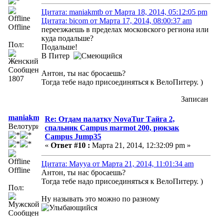
Цитата: maniakmtb от Марта 18, 2014, 05:12:05 pm
Цитата: bicom от Марта 17, 2014, 08:00:37 am
Offline
переезжаешь в пределах московского региона или
куда подальше?
Пол:
Подальше!
В Питер
Сообщений:
Антон, ты нас бросаешь?
1807
Тогда тебе надо присоединяться к ВелоПитеру. )
Записан
maniakmtb
Re: Отдам палатку NovaTur Тайга 2,
Велотурист
спальник Campus marmot 200, рюкзак
Campus Jump35
«
Ответ #10 :
Марта 21, 2014, 12:32:09 pm »
Цитата: Mayya от Марта 21, 2014, 11:01:34 am
Offline
Антон, ты нас бросаешь?
Тогда тебе надо присоединяться к ВелоПитеру. )
Пол:
Ну называть это можно по разному
Сообщений: