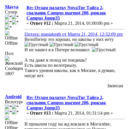
Mayya
Re: Отдам палатку NovaTur Тайга 2,
Супер
спальник Campus marmot 200, рюкзак
Campus Jump35
«
Ответ #12 :
Марта 21, 2014, 01:00:00 pm »
Цитата: maniakmtb от Марта 21, 2014, 12:32:09 pm
ВелоПитер это хорошо, но школы у них нету
Offline
И не нашел я в Питере велошкол
Пол:
А ты даже в поход не поедешь?
Есть школа по велотриалу.
Сообщений:
Такого уровня школы, как в Москве, я думаю,
1807
нигде нет.
Записан
Android
Re: Отдам палатку NovaTur Тайга 2,
Велотурист
спальник Campus marmot 200, рюкзак
Campus Jump35
«
Ответ #13 :
Марта 21, 2014, 01:31:14 pm »
В прошлом году на жд вокзале в Могилёве,
Offline