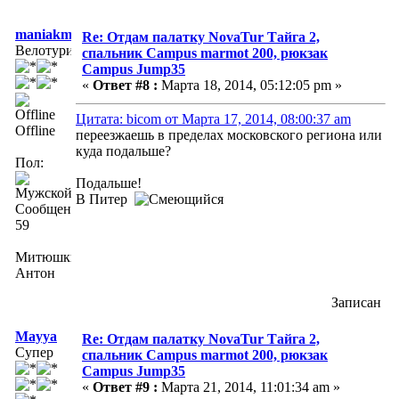
maniakmtb
Re: Отдам палатку NovaTur Тайга 2,
Велотурист
спальник Campus marmot 200, рюкзак
Campus Jump35
«
Ответ #8 :
Марта 18, 2014, 05:12:05 pm »
Цитата: bicom от Марта 17, 2014, 08:00:37 am
Offline
переезжаешь в пределах московского региона или
куда подальше?
Пол:
Подальше!
В Питер
Сообщений:
59
Митюшкин
Антон
Записан
Mayya
Re: Отдам палатку NovaTur Тайга 2,
Супер
спальник Campus marmot 200, рюкзак
Campus Jump35
«
Ответ #9 :
Марта 21, 2014, 11:01:34 am »