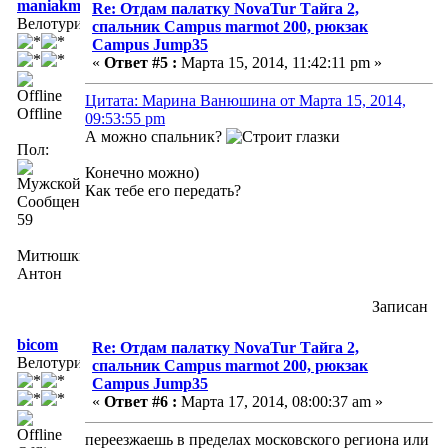
maniakmtb
Re: Отдам палатку NovaTur Тайга 2,
Велотурист
спальник Campus marmot 200, рюкзак
Campus Jump35
«
Ответ #5 :
Марта 15, 2014, 11:42:11 pm »
Цитата: Марина Ванюшина от Марта 15, 2014,
Offline
09:53:55 pm
А можно спальник?
Пол:
Конечно можно)
Как тебе его передать?
Сообщений:
59
Митюшкин
Антон
Записан
bicom
Re: Отдам палатку NovaTur Тайга 2,
Велотурист
спальник Campus marmot 200, рюкзак
Campus Jump35
«
Ответ #6 :
Марта 17, 2014, 08:00:37 am »
переезжаешь в пределах московского региона или