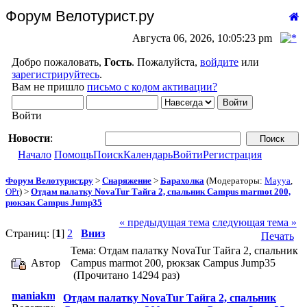
Форум Велотурист.ру
Августа 06, 2026, 10:05:23 pm
Добро пожаловать,
Гость
. Пожалуйста,
войдите
или
зарегистрируйтесь
.
Вам не пришло
письмо с кодом активации?
Войти
Новости
:
Начало
Помощь
Поиск
Календарь
Войти
Регистрация
Форум Велотурист.ру
>
Снаряжение
>
Барахолка
(Модераторы:
Mayya
,
OPr
) >
Отдам палатку NovaTur Тайга 2, спальник Campus marmot 200,
рюкзак Campus Jump35
« предыдущая тема
следующая тема »
Страниц: [
1
]
2
Вниз
Печать
Тема: Отдам палатку NovaTur Тайга 2, спальник
Автор
Campus marmot 200, рюкзак Campus Jump35
(Прочитано 14294 раз)
maniakmtb
Отдам палатку NovaTur Тайга 2, спальник