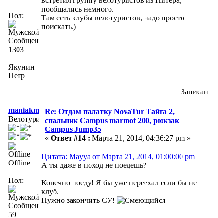
встретил группу велотуристов из Питера,
пообщались немного.
Пол:
Там есть клубы велотуристов, надо просто
поискать.)
Сообщений:
1303
Якунин
Петр
Записан
maniakmtb
Re: Отдам палатку NovaTur Тайга 2,
Велотурист
спальник Campus marmot 200, рюкзак
Campus Jump35
«
Ответ #14 :
Марта 21, 2014, 04:36:27 pm »
Цитата: Mayya от Марта 21, 2014, 01:00:00 pm
Offline
А ты даже в поход не поедешь?
Пол:
Конечно поеду! Я бы уже переехал если бы не
клуб.
Нужно закончить СУ!
Сообщений:
59