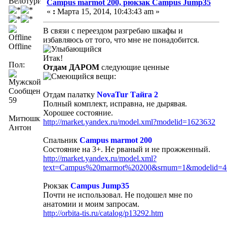
Велотурист
Campus marmot 200, рюкзак Campus Jump35
«
:
Марта 15, 2014, 10:43:43 am »
В связи с переездом разгребаю шкафы и
избавляюсь от того, что мне не понадобится.
Offline
Итак!
Пол:
Отдам ДАРОМ
следующие ценные
вещи:
Сообщений:
Отдам палатку
NovaTur Тайга 2
59
Полный комплект, исправна, не дырявая.
Хорошее состояние.
Митюшкин
http://market.yandex.ru/model.xml?modelid=1623632
Антон
Спальник
Campus marmot 200
Состояние на 3+. Не рваный и не прожженный.
http://market.yandex.ru/model.xml?
text=Campus%20marmot%20200&srnum=1&modelid=4
Рюкзак
Campus Jump35
Почти не использовал. Не подошел мне по
анатомии и моим запросам.
http://orbita-tis.ru/catalog/p13292.htm