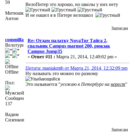
59
ВелоПитер это хорошо, но школы у них нету
Митюшкин
И не нашел я в Питере велошкол
Антон
Записан
commilfait
Re: Отдам палатку NovaTur Тайга 2,
Велотурист
спальник Campus marmot 200, рюкзак
Campus Jump35
«
Ответ #11 :
Марта 21, 2014, 12:49:02 pm »
Цитата: maniakmtb от Марта 21, 2014, 12:32:09 pm
Offline
Ну называть это можно по разному
Пол:
Это называется "
уезжаю в Петербург на
нерест
"
Сообщений:
137
Вадим
Сизенков
Записан