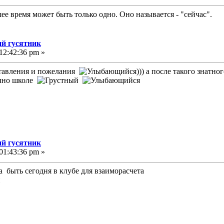
е время может быть только одно. Оно называется - "сейчас".
й гусятник
12:42:36 pm »
ставления и пожелания
))) а после такого знатн
ечно школе
й гусятник
01:43:36 pm »
а быть сегодня в клубе для взаиморасчета