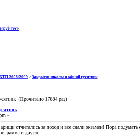
рируйтесь
.
БТП 2008/2009
>
Закрытие школы и общий гусятник
усятник (Прочитано 17884 раз)
усятник
 pm »
оварищи отчитались за поход и все сдали экзамен! Пора поду
рограмма и другое.