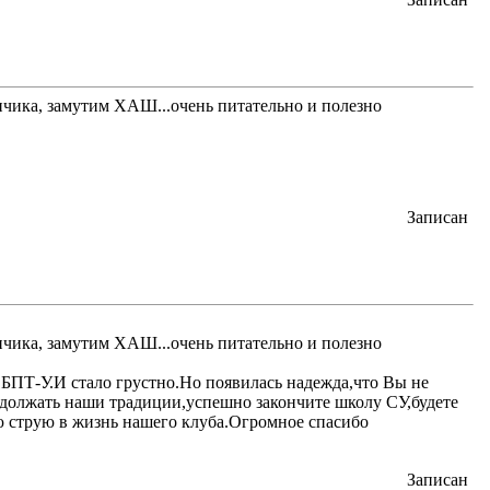
упчика, замутим ХАШ...очень питательно и полезно
Записан
упчика, замутим ХАШ...очень питательно и полезно
БПТ-У.И стало грустно.Но появилась надежда,что Вы не
родолжать наши традиции,успешно закончите школу СУ,будете
ю струю в жизнь нашего клуба.Огромное спасибо
Записан