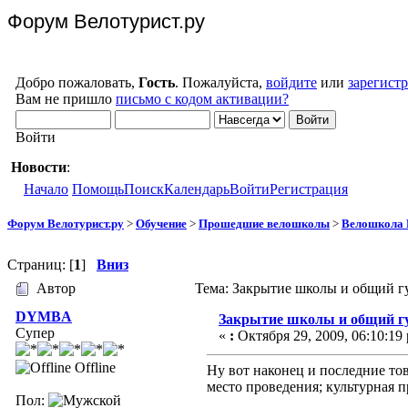
Форум Велотурист.ру
Добро пожаловать,
Гость
. Пожалуйста,
войдите
или
зарегист
Вам не пришло
письмо с кодом активации?
Войти
Новости
:
Начало
Помощь
Поиск
Календарь
Войти
Регистрация
Форум Велотурист.ру
>
Обучение
>
Прошедшие велошколы
>
Велошкола 
Страниц: [
1
]
Вниз
Автор
Тема: Закрытие школы и общий г
DYMBA
Закрытие школы и общий г
Супер
«
:
Октября 29, 2009, 06:10:19
Offline
Ну вот наконец и последние т
место проведения; культурная п
Пол: