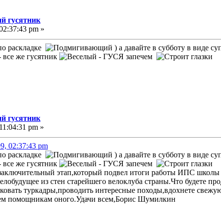
й гусятник
02:37:43 pm »
 по раскладке
) а давайте в субботу в виде с
 - все же гусятник
- ГУСЯ запечем
й гусятник
11:04:31 pm »
09, 02:37:43 pm
 по раскладке
) а давайте в субботу в виде с
 - все же гусятник
- ГУСЯ запечем
,заключительный этап,который подвел итоги работы ИПС школы 
велобудущее из стен старейшего велоклуба страны.Что будете п
 ковать туркадры,проводить интересные походы,вдохнете свежу
сем помощникам оного.Удачи всем,Борис Шумилкин