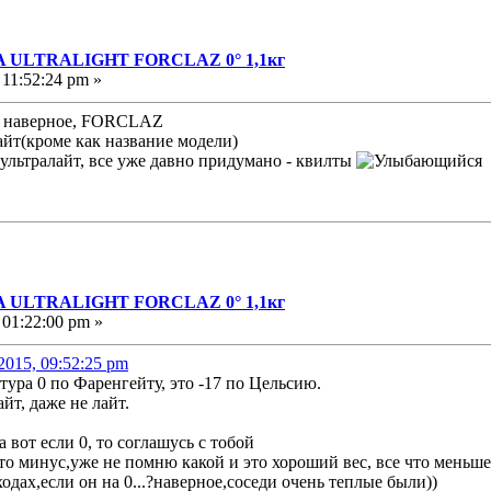
A ULTRALIGHT FORCLAZ 0° 1,1кг
 11:52:24 pm »
ие наверное, FORCLAZ
лайт(кроме как название модели)
 ультралайт, все уже давно придумано - квилты
A ULTRALIGHT FORCLAZ 0° 1,1кг
 01:22:00 pm »
2015, 09:52:25 pm
ура 0 по Фаренгейту, это -17 по Цельсию.
айт, даже не лайт.
а вот если 0, то соглашусь с тобой
-то минус,уже не помню какой и это хороший вес, все что меньше
одах,если он на 0...?наверное,соседи очень теплые были))