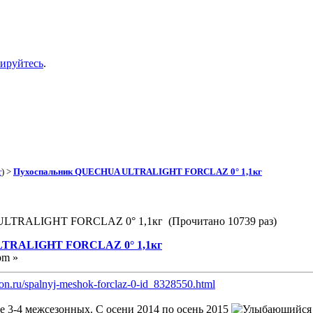
рируйтесь
.
r
) >
Пухоспальник QUECHUA ULTRALIGHT FORCLAZ 0° 1,1кг
LTRALIGHT FORCLAZ 0° 1,1кг (Прочитано 10739 раз)
LTRALIGHT FORCLAZ 0° 1,1кг
pm »
on.ru/spalnyj-meshok-forclaz-0-id_8328550.html
 3-4 межсезонных. С осени 2014 по осень 2015