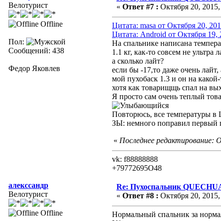
Велотурист
«
Ответ #7 :
Октября 20, 2015,
Offline
Цитата: masa от Октября 20, 201
Цитата: Android от Октября 19, 
Пол:
На спальнике написана температ
Сообщений: 438
1.1 кг, как-то совсем не ультра л
а сколько лайт?
Федор Яковлев
если бы -17,то даже очень лайт, 
мой пухобаск 1.3 и он на какой
хотя как товарищщь спал на вых
Я просто сам очень теплый то
Повторюсь, все температуры в
ЗЫ: немного поправил первый 
«
Последнее редактирование: Ок
vk: f88888888
+79772695O48
алекссандр
Re: Пухоспальник QUECHU
Велотурист
«
Ответ #8 :
Октября 20, 2015,
Offline
Нормальный спальник за нормал