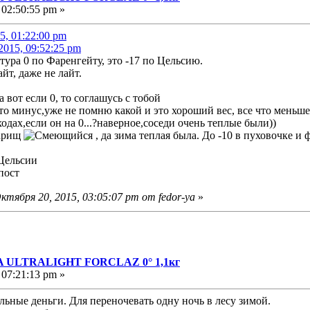
 02:50:55 pm »
5, 01:22:00 pm
2015, 09:52:25 pm
ура 0 по Фаренгейту, это -17 по Цельсию.
айт, даже не лайт.
а вот если 0, то соглашусь с тобой
-то минус,уже не помню какой и это хороший вес, все что меньше
одах,если он на 0...?наверное,соседи очень теплые были))
варищ
, да зима теплая была. До -10 в пуховочке 
 Цельсии
пост
тября 20, 2015, 03:05:07 pm от fedor-ya
»
A ULTRALIGHT FORCLAZ 0° 1,1кг
 07:21:13 pm »
ьные деньги. Для переночевать одну ночь в лесу зимой.