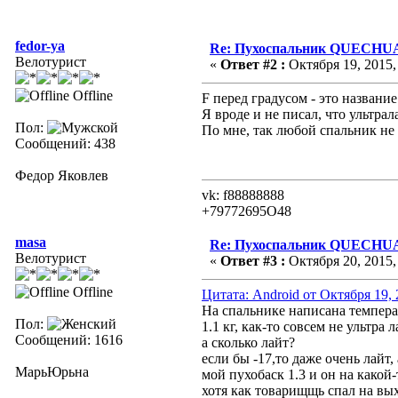
fedor-ya
Re: Пухоспальник QUECHU
Велотурист
«
Ответ #2 :
Октября 19, 2015,
Offline
F перед градусом - это назван
Я вроде и не писал, что ультра
Пол:
По мне, так любой спальник не
Сообщений: 438
Федор Яковлев
vk: f88888888
+79772695O48
masa
Re: Пухоспальник QUECHU
Велотурист
«
Ответ #3 :
Октября 20, 2015,
Offline
Цитата: Android от Октября 19, 
На спальнике написана температ
Пол:
1.1 кг, как-то совсем не ультра л
Сообщений: 1616
а сколько лайт?
если бы -17,то даже очень лайт, 
МарьЮрьна
мой пухобаск 1.3 и он на какой
хотя как товарищщь спал на вых