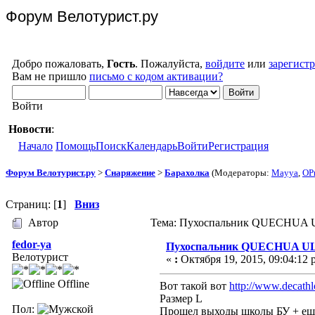
Форум Велотурист.ру
Добро пожаловать,
Гость
. Пожалуйста,
войдите
или
зарегист
Вам не пришло
письмо с кодом активации?
Войти
Новости
:
Начало
Помощь
Поиск
Календарь
Войти
Регистрация
Форум Велотурист.ру
>
Снаряжение
>
Барахолка
(Модераторы:
Mayya
,
OP
Страниц: [
1
]
Вниз
Автор
Тема: Пухоспальник QUECHUA U
fedor-ya
Пухоспальник QUECHUA U
Велотурист
«
:
Октября 19, 2015, 09:04:12 
Offline
Вот такой вот
http://www.decathl
Размер L
Пол:
Прошел выходы школы БУ + еще