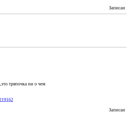
Записан
,это тряпочка ни о чем
d=219162
Записан