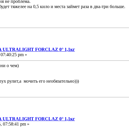
ия не проблема.
удет тяжелее на 0,5 кило и места займет раза в два-три больше.
A ULTRALIGHT FORCLAZ 0° 1,1кг
 07:40:25 pm »
 ни о чем)
пух рулит,а мочить его необязательно)))
A ULTRALIGHT FORCLAZ 0° 1,1кг
, 07:58:41 pm »