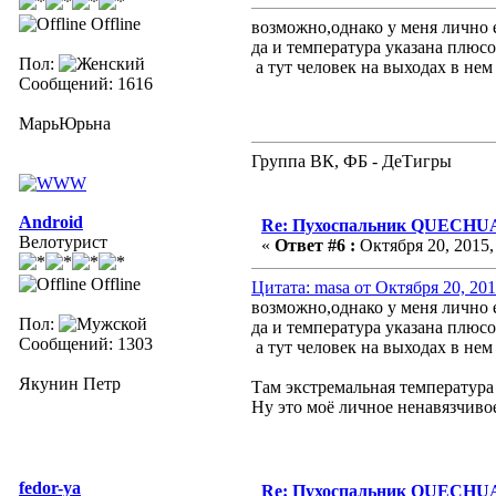
Offline
возможно,однако у меня лично 
да и температура указана плюсо
Пол:
а тут человек на выходах в нем 
Сообщений: 1616
МарьЮрьна
Группа ВК, ФБ - ДеТигры
Android
Re: Пухоспальник QUECHU
Велотурист
«
Ответ #6 :
Октября 20, 2015,
Offline
Цитата: masa от Октября 20, 201
возможно,однако у меня лично 
Пол:
да и температура указана плюсо
Сообщений: 1303
а тут человек на выходах в нем 
Якунин Петр
Там экстремальная температура -
Ну это моё личное ненавязчиво
fedor-ya
Re: Пухоспальник QUECHU