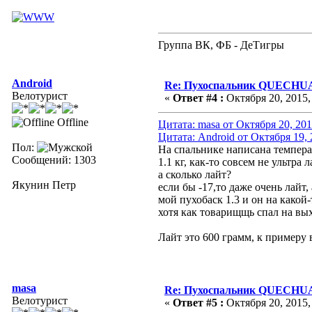
Группа ВК, ФБ - ДеТигры
Android
Re: Пухоспальник QUECHU
Велотурист
«
Ответ #4 :
Октября 20, 2015,
Offline
Цитата: masa от Октября 20, 201
Цитата: Android от Октября 19, 
Пол:
На спальнике написана температ
Сообщений: 1303
1.1 кг, как-то совсем не ультра л
а сколько лайт?
Якунин Петр
если бы -17,то даже очень лайт, 
мой пухобаск 1.3 и он на какой
хотя как товарищщь спал на вых
Лайт это 600 грамм, к примеру
masa
Re: Пухоспальник QUECHU
Велотурист
«
Ответ #5 :
Октября 20, 2015,