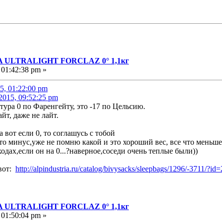
A ULTRALIGHT FORCLAZ 0° 1,1кг
 01:42:38 pm »
5, 01:22:00 pm
2015, 09:52:25 pm
ура 0 по Фаренгейту, это -17 по Цельсию.
айт, даже не лайт.
а вот если 0, то соглашусь с тобой
-то минус,уже не помню какой и это хороший вес, все что меньше
одах,если он на 0...?наверное,соседи очень теплые были))
 вот:
http://alpindustria.ru/catalog/bivysacks/sleepbags/1296/-3711/?i
A ULTRALIGHT FORCLAZ 0° 1,1кг
 01:50:04 pm »