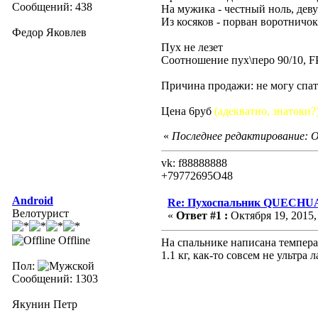
Сообщений: 438
На мужика - честный ноль, деву
Из косяков - порван воротничок
Федор Яковлев
Пух не лезет
Соотношение пух\перо 90/10, F
Причина продажи: не могу спать
Цена 6руб
(адекватно, знатоки?
«
Последнее редактирование: Ок
vk: f88888888
+79772695O48
Android
Re: Пухоспальник QUECHU
Велотурист
«
Ответ #1 :
Октября 19, 2015,
Offline
На спальнике написана температ
1.1 кг, как-то совсем не ультра л
Пол:
Сообщений: 1303
Якунин Петр