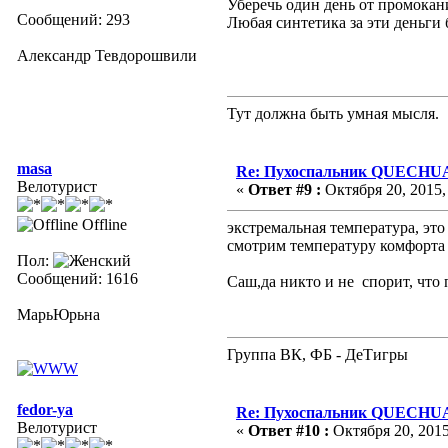
Уберечь один день от промокан
Сообщений: 293
Любая синтетика за эти деньги б
Александр Тевдорошвили
Тут должна быть умная мысля.
masa
Re: Пухоспальник QUECHU
Велотурист
«
Ответ #9 :
Октября 20, 2015,
Offline
экстремальная температура, это
смотрим температуру комфорта
Пол:
Сообщений: 1616
Саш,да никто и не спорит, что 
МарьЮрьна
Группа ВК, ФБ - ДеТигры
fedor-ya
Re: Пухоспальник QUECHU
Велотурист
«
Ответ #10 :
Октября 20, 2015