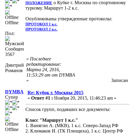
о Кубке г. Москвы по спортивному
ПОЛОЖЕНИЕ
туризму. Маршрут 1-2 к.с.
Опубликованы утвержденные протоколы:
Offline
ПРОТОКОЛ 1 к.с.
ПРОТОКОЛ 2 к.с.
Пол:
Сообщений:
3567
«
Последнее
редактирование:
Дмитрий
Марта 24, 2016,
Романов
11:53:29 am от DYMBA
»
Записан
DYMBA
Re: Кубок г. Москвы 2015
Супер
«
Ответ #1 :
Ноября 20, 2015, 11:46:23 am »
Список групп, подавших все документы:
Класс "Маршрут 1 к.с."
1. Ванягин А. (МКВ), 1 к.с. Северо-Запад РФ
Offline
2. Климаков И. (ТК Плющиха), 1 к.с. Центр РФ