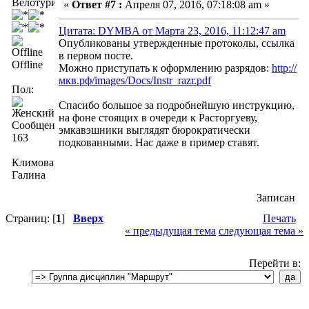
Велотурист
«
Ответ #7 :
Апреля 07, 2016, 07:18:08 am »
Цитата: DYMBA от Марта 23, 2016, 11:12:47 am
Опубликованы утвержденные протоколы, ссылка
в первом посте.
Offline
Можно приступать к оформлению разрядов:
http://
мкв.рф/images/Docs/Instr_razr.pdf
Пол:
Спасибо большое за подробнейшую инструкцию,
на фоне стоящих в очереди к Расторгуеву,
Сообщений:
эмкавэшники выглядят бюрократически
163
подкованными. Нас даже в пример ставят.
Климова
Галина
Записан
Страниц: [
1
]
Вверх
Печать
« предыдущая тема
следующая тема »
Перейти в: