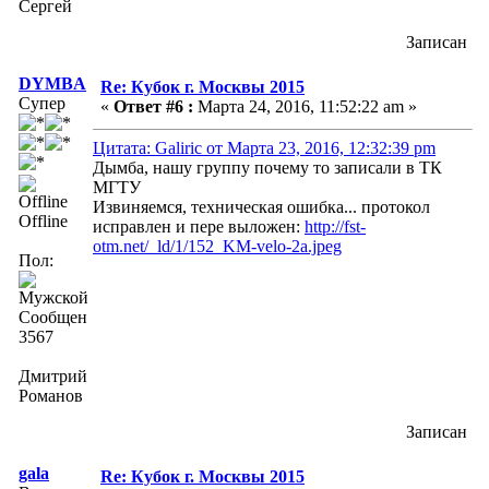
Сергей
Записан
DYMBA
Re: Кубок г. Москвы 2015
Супер
«
Ответ #6 :
Марта 24, 2016, 11:52:22 am »
Цитата: Galiric от Марта 23, 2016, 12:32:39 pm
Дымба, нашу группу почему то записали в ТК
МГТУ
Извиняемся, техническая ошибка... протокол
Offline
исправлен и пере выложен:
http://fst-
otm.net/_ld/1/152_KM-velo-2a.jpeg
Пол:
Сообщений:
3567
Дмитрий
Романов
Записан
gala
Re: Кубок г. Москвы 2015