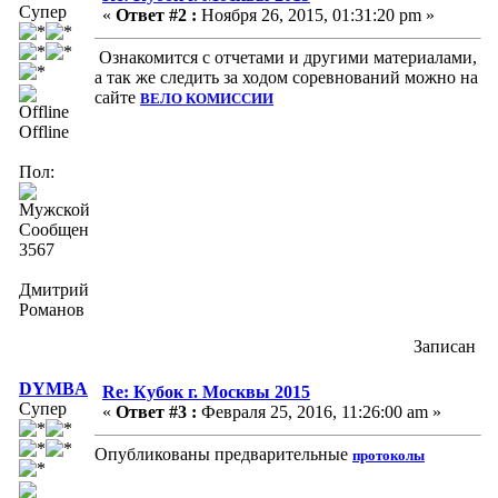
Супер
«
Ответ #2 :
Ноября 26, 2015, 01:31:20 pm »
Ознакомится с отчетами и другими материалами,
а так же следить за ходом соревнований можно на
сайте
ВЕЛО КОМИССИИ
Offline
Пол:
Сообщений:
3567
Дмитрий
Романов
Записан
DYMBA
Re: Кубок г. Москвы 2015
Супер
«
Ответ #3 :
Февраля 25, 2016, 11:26:00 am »
Опубликованы предварительные
протоколы