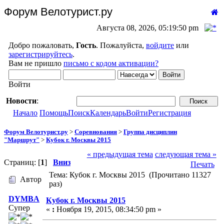
Форум Велотурист.ру
Августа 08, 2026, 05:19:50 pm
Добро пожаловать,
Гость
. Пожалуйста,
войдите
или
зарегистрируйтесь
.
Вам не пришло
письмо с кодом активации?
Войти
Новости
:
Начало
Помощь
Поиск
Календарь
Войти
Регистрация
Форум Велотурист.ру
>
Соревнования
>
Группа дисциплин
"Маршрут"
>
Кубок г. Москвы 2015
« предыдущая тема
следующая тема »
Страниц: [
1
]
Вниз
Печать
Тема: Кубок г. Москвы 2015 (Прочитано 11327
Автор
раз)
DYMBA
Кубок г. Москвы 2015
Супер
«
:
Ноября 19, 2015, 08:34:50 pm »