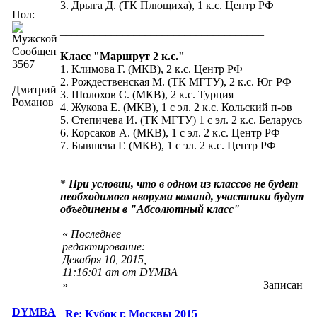
3. Дрыга Д. (ТК Плющиха), 1 к.с. Центр РФ
Пол:
____________________________________
Сообщений:
Класс "Маршрут 2 к.с."
3567
1. Климова Г. (МКВ), 2 к.с. Центр РФ
2. Рождественская М. (ТК МГТУ), 2 к.с. Юг РФ
Дмитрий
3. Шолохов С. (МКВ), 2 к.с. Турция
Романов
4. Жукова Е. (МКВ), 1 с эл. 2 к.с. Кольский п-ов
5. Степичева И. (ТК МГТУ) 1 с эл. 2 к.с. Беларусь
6. Корсаков А. (МКВ), 1 с эл. 2 к.с. Центр РФ
7. Бывшева Г. (МКВ), 1 с эл. 2 к.с. Центр РФ
_______________________________________
*
При условии, что в одном из классов не будет
необходимого кворума команд, участники будут
объединены в "Абсолютный класс"
«
Последнее
редактирование:
Декабря 10, 2015,
11:16:01 am от DYMBA
»
Записан
DYMBA
Re: Кубок г. Москвы 2015