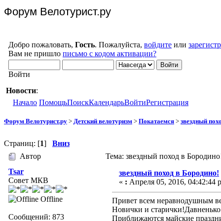
Форум Велотурист.ру
Добро пожаловать,
Гость
. Пожалуйста,
войдите
или
зарегист
Вам не пришло
письмо с кодом активации?
Войти
Новости
:
Начало
Помощь
Поиск
Календарь
Войти
Регистрация
Форум Велотурист.ру
>
Детский велотуризм
>
Покатаемся
>
звездный пох
Страниц: [
1
]
Вниз
Автор
Тема: звездный поход в Бородино
Tsar
звездный поход в Бородино!
Совет МКВ
«
:
Апреля 05, 2016, 04:42:44 
Offline
Привет всем неравнодушным в
Новички и старички!Давненько н
Сообщений: 873
Приближаются майские праздни