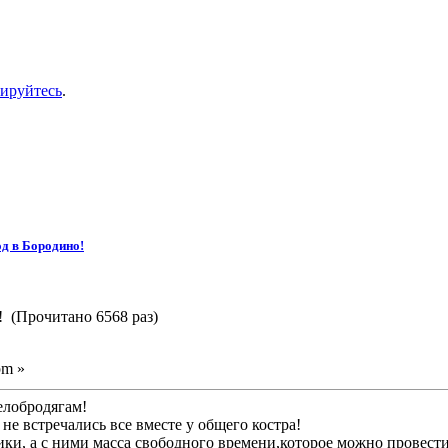
рируйтесь
.
од в Бородино!
! (Прочитано 6568 раз)
pm »
елобродягам!
е встречались все вместе у общего костра!
ки, а с ними масса свободного времени,которое можно провест