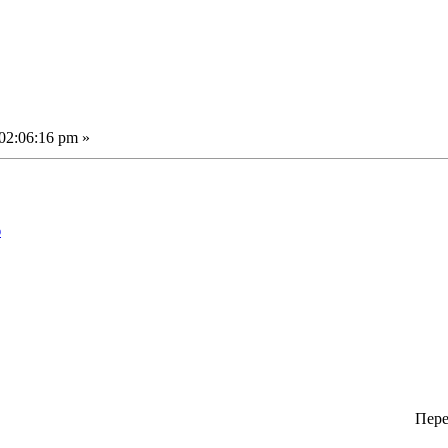
02:06:16 pm »
ю
Пере