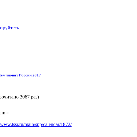
рируйтесь
.
емпионат России 2017
очитано 3067 раз)
 am »
//www.tssr.ru/main/spp/calendar/1872/