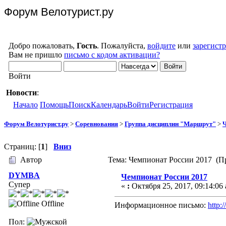
Форум Велотурист.ру
Добро пожаловать,
Гость
. Пожалуйста,
войдите
или
зарегист
Вам не пришло
письмо с кодом активации?
Войти
Новости
:
Начало
Помощь
Поиск
Календарь
Войти
Регистрация
Форум Велотурист.ру
>
Соревнования
>
Группа дисциплин "Маршрут"
>
Ч
Страниц: [
1
]
Вниз
Автор
Тема: Чемпионат России 2017 (Пр
DYMBA
Чемпионат России 2017
Супер
«
:
Октября 25, 2017, 09:14:06
Offline
Информационное письмо:
http:
Пол: