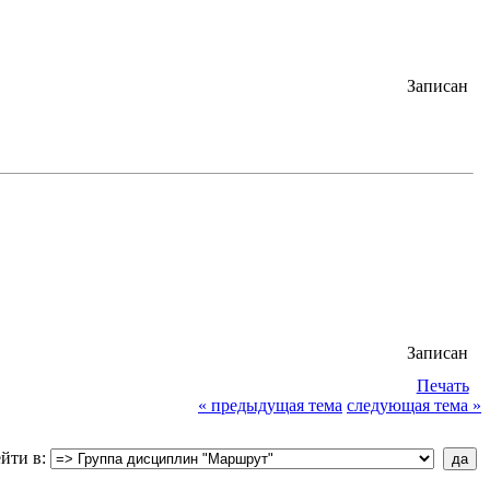
Записан
Записан
Печать
« предыдущая тема
следующая тема »
йти в: