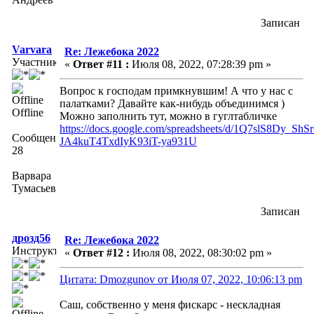
Записан
Varvara
Re: Лежебока 2022
Участник
«
Ответ #11 :
Июля 08, 2022, 07:28:39 pm »
Вопрос к господам примкнувшим! А что у нас с
палатками? Давайте как-нибудь объединимся )
Offline
Можно заполнить тут, можно в гуглтабличке
https://docs.google.com/spreadsheets/d/1Q7slS8Dy_Sh
Сообщений:
JA4kuT4TxdIyK93iT-ya931U
28
Варвара
Тумасьева
Записан
дрозд56
Re: Лежебока 2022
Инструктор
«
Ответ #12 :
Июля 08, 2022, 08:30:02 pm »
Цитата: Dmozgunov от Июля 07, 2022, 10:06:13 pm
Саш, собственно у меня фискарс - нескладная