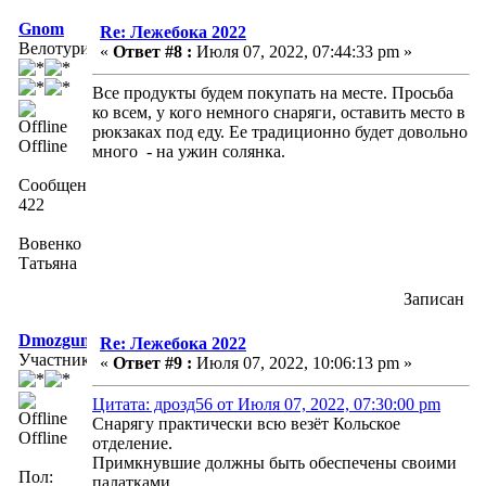
Gnom
Re: Лежебока 2022
Велотурист
«
Ответ #8 :
Июля 07, 2022, 07:44:33 pm »
Все продукты будем покупать на месте. Просьба
ко всем, у кого немного снаряги, оставить место в
рюкзаках под еду. Ее традиционно будет довольно
Offline
много - на ужин солянка.
Сообщений:
422
Вовенко
Татьяна
Записан
Dmozgunov
Re: Лежебока 2022
Участник
«
Ответ #9 :
Июля 07, 2022, 10:06:13 pm »
Цитата: дрозд56 от Июля 07, 2022, 07:30:00 pm
Снарягу практически всю везёт Кольское
Offline
отделение.
Примкнувшие должны быть обеспечены своими
Пол:
палатками.