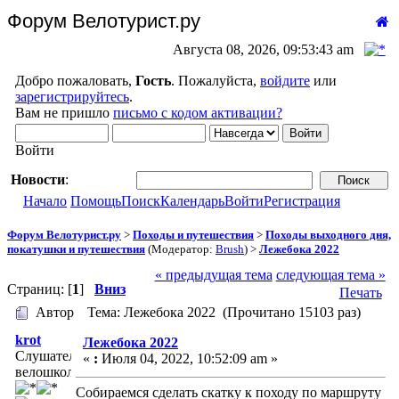
Форум Велотурист.ру
Августа 08, 2026, 09:53:43 am
Добро пожаловать,
Гость
. Пожалуйста,
войдите
или
зарегистрируйтесь
.
Вам не пришло
письмо с кодом активации?
Войти
Новости
:
Начало
Помощь
Поиск
Календарь
Войти
Регистрация
Форум Велотурист.ру
>
Походы и путешествия
>
Походы выходного дня,
покатушки и путешествия
(Модератор:
Brush
) >
Лежебока 2022
« предыдущая тема
следующая тема »
Страниц: [
1
]
Вниз
Печать
Автор
Тема: Лежебока 2022 (Прочитано 15103 раз)
krot
Лежебока 2022
Слушатель
«
:
Июля 04, 2022, 10:52:09 am »
велошколы
Собираемся сделать скатку к походу по маршруту