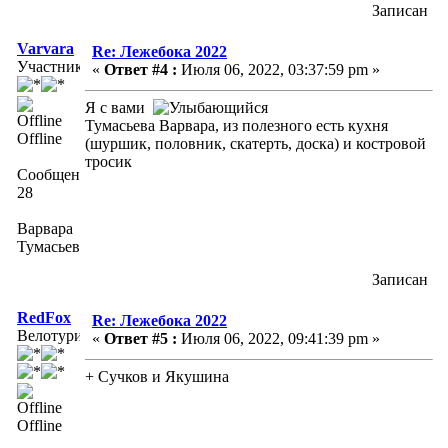
Записан
Varvara
Re: Лежебока 2022
Участник
«
Ответ #4 :
Июля 06, 2022, 03:37:59 pm »
Я с вами
Тумасьева Варвара, из полезного есть кухня
Offline
(шуршик, половник, скатерть, доска) и костровой
тросик
Сообщений:
28
Варвара
Тумасьева
Записан
RedFox
Re: Лежебока 2022
Велотурист
«
Ответ #5 :
Июля 06, 2022, 09:41:39 pm »
+ Сучков и Якушина
Offline