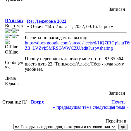
Записан
DYurkov
Re: Лежебока 2022
Велотурист
«
Ответ #14 :
Июля 11, 2022, 09:16:12 pm »
Расчеты по расходам на выход:
https://docs.google.com/spreadsheets/d/1iQ7fRGplat
Z3_LVZvk5MRSGWWCZU/edit?usp=sharing
Offline
Прошу переводить денежку мне по тел 8 985 364
Сообщений:
шесть пять 22 (Тинькофф/Альфа/Сбер - куда кому
53
удобнее).
Дима
Юрков
Записан
Страниц: [
1
]
Вверх
Печать
« предыдущая тема
следующая тема »
Перейти в: