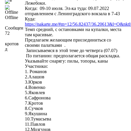
Лежебоки.
Когда: 09-10 июля. Эл-ка туда: 09.07.2022
отправлением с Ленинградского вокзала в 7-43
Offline
Куда:
https://nakarte.me/#m=12/56.82437/36.20613&l=O
Сообщений:
Темп средний, с остановками на купалки, места
72
там красивые.
Предлагаем желающим присоединиться со
кротов
своими палатками .
д
Записываемся в этой теме до четверга (07.07)
По питанию: предполагается общая раскладка.
Указывайте снарягу: пилы, топоры, каны
Участники:
1. Романов
2.Алашов
3.Юрков
4.Вовенко
5.Яковлев
6.Сафронова
7.Кротов
8.Сучков
9.Якушина
10.Тумасьева
11.Павлов
12.Мозгунов