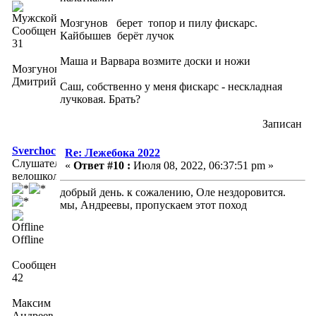
Мозгунов берет топор и пилу фискарс.
Сообщений:
Кайбышев берёт лучок
31
Маша и Варвара возмите доски и ножи
Мозгунов
Дмитрий
Саш, собственно у меня фискарс - нескладная
лучковая. Брать?
Записан
Sverchoc
Re: Лежебока 2022
Слушатель
«
Ответ #10 :
Июля 08, 2022, 06:37:51 pm »
велошколы
добрый день. к сожалению, Оле нездоровится.
мы, Андреевы, пропускаем этот поход
Offline
Сообщений:
42
Максим
Андреев