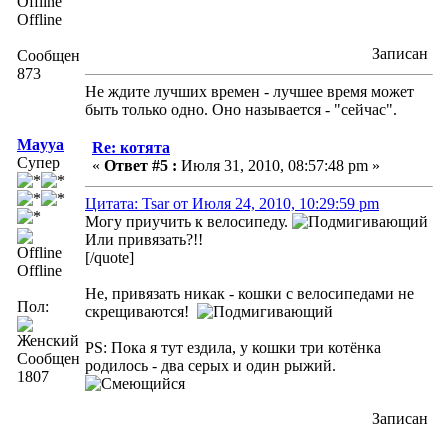
Offline
Записан
Сообщений:
873
Не ждите лучших времен - лучшее время может
быть только одно. Оно называется - "сейчас".
Mayya
Re: котята
Супер
«
Ответ #5 :
Июля 31, 2010, 08:57:48 pm »
Цитата: Tsar от Июля 24, 2010, 10:29:59 pm
Могу приучить к велосипеду.
Или привязать?!!
[/quote]
Offline
Не, привязать никак - кошки с велосипедами не
Пол:
скрещиваются!
PS: Пока я тут ездила, у кошки три котёнка
Сообщений:
родилось - два серых и один рыжий.
1807
Записан