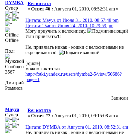
DYMBA
Re: котята
Супер
«
Ответ #6 :
Августа 01, 2010, 08:52:31 am »
Цитата: Mayya от Июля 31, 2010, 08:57:48 pm
Цитата: Tsar от Июля 24, 2010, 10:29:59 pm
Могу приучить к велосипеду.
Или привязать?!!
Offline
Не, привязать никак - кошки с велосипедами не
Пол:
скрещиваются!
[/quote]
Сообщений:
можно как то так
3567
http://fotki.yandex.ru/users/dymba2-5/view/50686?
page=1
Дмитрий
Романов
Записан
Mayya
Re: котята
Супер
«
Ответ #7 :
Августа 01, 2010, 09:15:08 am »
Цитата: DYMBA от Августа 01, 2010, 08:52:31 am
Не, привязать никак - кошки с велосипедами не