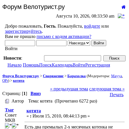
Форум Велотурист.ру
Августа 10, 2026, 08:33:50 am
Добро пожаловать,
Гость
. Пожалуйста,
войдите
или
зарегистрируйтесь
.
Вам не пришло
письмо с кодом активации?
Войти
Новости
:
Начало
Помощь
Поиск
Календарь
Войти
Регистрация
Форум Велотурист.ру
>
Снаряжение
>
Барахолка
(Модераторы:
Mayya
,
OPr
) >
котята
« предыдущая тема
следующая тема »
Страниц: [
1
]
Вниз
Печать
Автор
Тема: котята (Прочитано 6272 раз)
Tsar
котята
Совет
«
:
Июля 15, 2010, 08:44:13 pm »
МКВ
Есть два премылых 2-х месячных котенка не