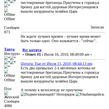
чистокровные британцы.Приучены к горшку,к
бревну для когтей,здоровые.Интересующимся
вышлю координаты хозяйки.Царь
Offline
Записан
Сообщений:
873
Не ждите лучших времен - лучшее время может
быть только одно. Оно называется - "сейчас".
Tanya
Re: котята
Инструктор
«
Ответ #1 :
Июля 16, 2010, 08:49:00 am »
Цитата: Tsar от Июля 15, 2010, 08:44:13 pm
Есть два премылых 2-х месячных котенка не
чистокровные британцы.Приучены к горшку,к
бревну для когтей,здоровые.Интересующимся
Offline
вышлю координаты хозяйки.Царь
Пол:
А почему к велосипеду не приучены
? Непорядок
.
Сообщений:
4086