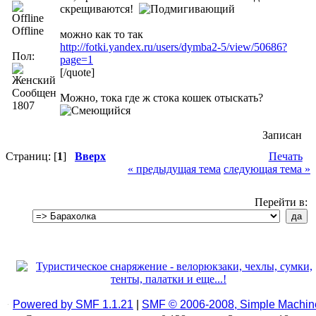
скрещиваются!
Offline
можно как то так
http://fotki.yandex.ru/users/dymba2-5/view/50686?
Пол:
page=1
[/quote]
Сообщений:
Можно, тока где ж стока кошек отыскать?
1807
Записан
Страниц: [
1
]
Вверх
Печать
« предыдущая тема
следующая тема »
Перейти в:
Powered by SMF 1.1.21
|
SMF © 2006-2008, Simple Machin