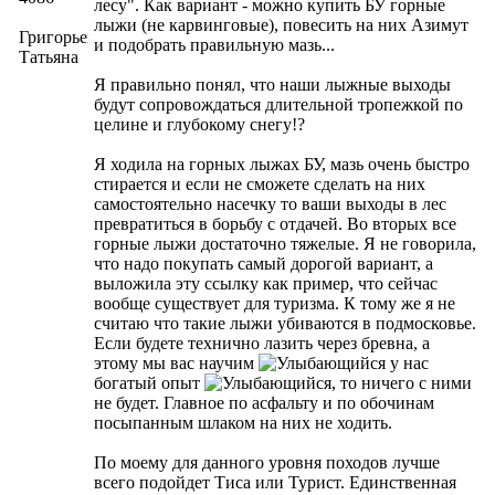
лесу". Как вариант - можно купить БУ горные
лыжи (не карвинговые), повесить на них Азимут
Григорьева
и подобрать правильную мазь...
Татьяна
Я правильно понял, что наши лыжные выходы
будут сопровождаться длительной тропежкой по
целине и глубокому снегу!?
Я ходила на горных лыжах БУ, мазь очень быстро
стирается и если не сможете сделать на них
самостоятельно насечку то ваши выходы в лес
превратиться в борьбу с отдачей. Во вторых все
горные лыжи достаточно тяжелые. Я не говорила,
что надо покупать самый дорогой вариант, а
выложила эту ссылку как пример, что сейчас
вообще существует для туризма. К тому же я не
считаю что такие лыжи убиваются в подмосковье.
Если будете технично лазить через бревна, а
этому мы вас научим
у нас
богатый опыт
, то ничего с ними
не будет. Главное по асфальту и по обочинам
посыпанным шлаком на них не ходить.
По моему для данного уровня походов лучше
всего подойдет Тиса или Турист. Единственная