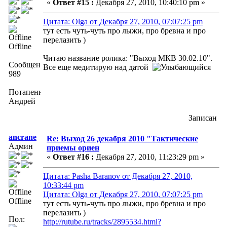
«
Ответ #15 :
Декабря 27, 2010, 10:40:10 pm »
Цитата: Olga от Декабря 27, 2010, 07:07:25 pm
тут есть чуть-чуть про лыжи, про бревна и про
перелазить )
Offline
Читаю название ролика: "Выход МКВ 30.02.10".
Сообщений:
Все еще медитирую над датой
989
Потапенко
Андрей
Записан
ancrane
Re: Выход 26 декабря 2010 "Тактические
Админ
приемы ориен
«
Ответ #16 :
Декабря 27, 2010, 11:23:29 pm »
Цитата: Pasha Baranov от Декабря 27, 2010,
10:33:44 pm
Цитата: Olga от Декабря 27, 2010, 07:07:25 pm
Offline
тут есть чуть-чуть про лыжи, про бревна и про
перелазить )
Пол:
http://rutube.ru/tracks/2895534.html?