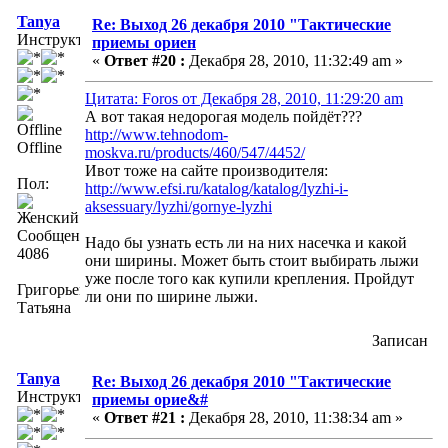
Tanya
Re: Выход 26 декабря 2010 "Тактические
Инструктор
приемы ориен
«
Ответ #20 :
Декабря 28, 2010, 11:32:49 am »
Цитата: Foros от Декабря 28, 2010, 11:29:20 am
А вот такая недорогая модель пойдёт???
http://www.tehnodom-
Offline
moskva.ru/products/460/547/4452/
Ивот тоже на сайте производителя:
Пол:
http://www.efsi.ru/katalog/katalog/lyzhi-i-
aksessuary/lyzhi/gornye-lyzhi
Сообщений:
Надо бы узнать есть ли на них насечка и какой
4086
они ширины. Может быть стоит выбирать лыжи
уже после того как купили крепления. Пройдут
Григорьева
ли они по ширине лыжи.
Татьяна
Записан
Tanya
Re: Выход 26 декабря 2010 "Тактические
Инструктор
приемы орие&#
«
Ответ #21 :
Декабря 28, 2010, 11:38:34 am »