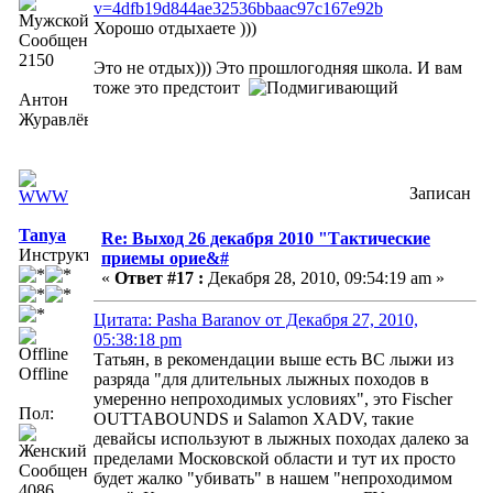
v=4dfb19d844ae32536bbaac97c167e92b
Хорошо отдыхаете )))
Сообщений:
2150
Это не отдых))) Это прошлогодняя школа. И вам
тоже это предстоит
Антон
Журавлёв
Записан
Tanya
Re: Выход 26 декабря 2010 "Тактические
Инструктор
приемы орие&#
«
Ответ #17 :
Декабря 28, 2010, 09:54:19 am »
Цитата: Pasha Baranov от Декабря 27, 2010,
05:38:18 pm
Татьян, в рекомендации выше есть BC лыжи из
Offline
разряда "для длительных лыжных походов в
умеренно непроходимых условиях", это Fischer
Пол:
OUTTABOUNDS и Salamon XADV, такие
девайсы используют в лыжных походах далеко за
пределами Московской области и тут их просто
Сообщений:
будет жалко "убивать" в нашем "непроходимом
4086