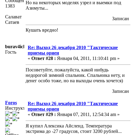
Сообщений:
Но на некоторых моделях узрел и выемки под
1383
Азимуты...
Салават
Записан
Сатаев
Кушать вредно!
burav4ick
Re: Выход 26 декабря 2010 "Тактические
Гость
приемы ориен
«
Ответ #28 :
Января 04, 2011, 11:10:41 pm »
Посоветуйте, пожалуйста, какой нибудь
недорогой зимний спальник. Спальника нету, и
денег особо тоже, но на выходы очень хочется)
Записан
Foros
Re: Выход 26 декабря 2010 "Тактические
Инструктор
приемы ориен
«
Ответ #29 :
Января 07, 2011, 12:54:34 am »
Я купил Алексика Айсленд. Температура
экстрима до -27 градусов, стоит 3200 рублей...