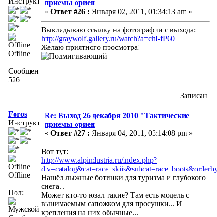
Инструктор
приемы ориен
«
Ответ #26 :
Января 02, 2011, 01:34:13 am »
Выкладываю ссылку на фотографии с выхода:
http://graywolf.gallery.ru/watch?a=chI-fP60
Желаю приятного просмотра!
Offline
Сообщений:
526
Записан
Foros
Re: Выход 26 декабря 2010 "Тактические
Инструктор
приемы ориен
«
Ответ #27 :
Января 04, 2011, 03:14:08 pm »
Вот тут:
http://www.alpindustria.ru/index.php?
div=catalog&cat=race_skiis&subcat=race_boots&orde
Offline
Нашёл лыжные ботинки для туризма и глубокого
снега...
Пол:
Может кто-то юзал такие? Там есть модель с
вынимаемым сапожком для просушки... И
крепления на них обычные...