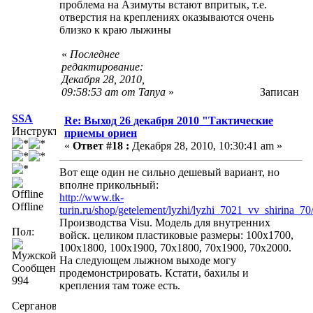
проблема на Азимуты встают впритык, т.е.
отверстия на креплениях оказываются очень
близко к краю лыжины
«
Последнее
редактирование:
Декабря 28, 2010,
09:58:53 am от Tanya
»
Записан
SSA
Re: Выход 26 декабря 2010 "Тактические
Инструктор
приемы ориен
«
Ответ #18 :
Декабря 28, 2010, 10:30:41 am »
Вот еще один не сильно дешевый вариант, но
вполне прикольный:
http://www.tk-
Offline
turin.ru/shop/getelement/lyzhi/lyzhi_7021_vv_shirina_70
Производства Visu. Модель для внутренних
Пол:
войск. целиком пластиковые размеры: 100х1700,
100х1800, 100х1900, 70х1800, 70х1900, 70х2000.
На следующем лыжном выходе могу
Сообщений:
продемонстрировать. Кстати, бахилы и
994
крепления там тоже есть.
Серганов