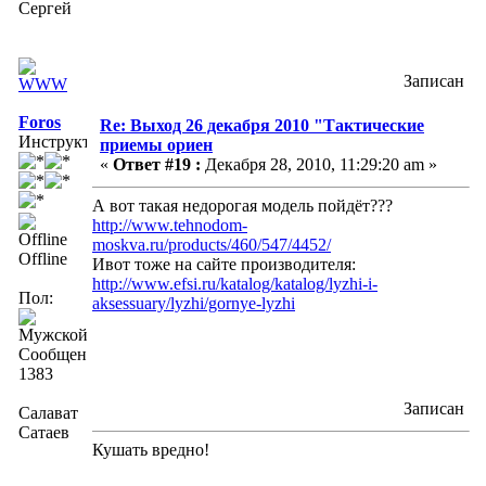
Сергей
Записан
Foros
Re: Выход 26 декабря 2010 "Тактические
Инструктор
приемы ориен
«
Ответ #19 :
Декабря 28, 2010, 11:29:20 am »
А вот такая недорогая модель пойдёт???
http://www.tehnodom-
moskva.ru/products/460/547/4452/
Offline
Ивот тоже на сайте производителя:
http://www.efsi.ru/katalog/katalog/lyzhi-i-
Пол:
aksessuary/lyzhi/gornye-lyzhi
Сообщений:
1383
Записан
Салават
Сатаев
Кушать вредно!