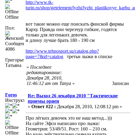
http://www.tk-
turin.ru/shop/getelement/lyzhi/lyzhi_plastikovye_karhu_
Offline
вот такие можно еще поискать финской фирмы
Пол:
Карху. Правда они черезчур гибкие, годятся
только для легеньких девочек.
и длину лучше брать 180 - 190 см
Сообщений:
4086
http://www.tehnosport.su/catalog.php?
page=7&id=catalog
третьи лыжи в списке
Григорьева
Татьяна
«
Последнее
редактирование:
Декабря 28, 2010,
11:46:12 am от Tanya
»
Записан
Foros
Re: Выход 26 декабря 2010 "Тактические
Инструктор
приемы ориен
«
Ответ #22 :
Декабря 28, 2010, 12:08:12 pm »
Про лёгких девочек это не наш метод...)))
На сайте Эфси написано про лыжи:
Геометрия: 53/49/51. Рост: 160 – 210 см.
Offline
Но надо действительно сначала купить