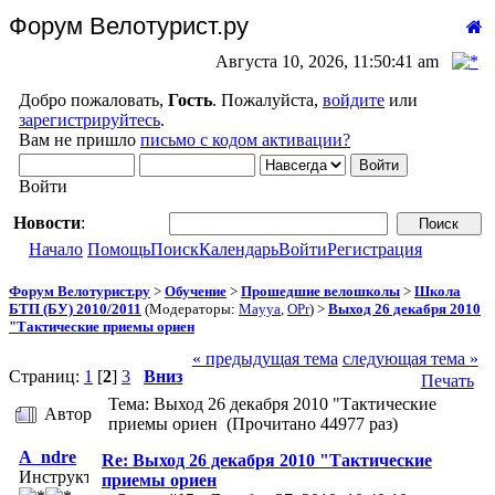
Форум Велотурист.ру
Августа 10, 2026, 11:50:41 am
Добро пожаловать,
Гость
. Пожалуйста,
войдите
или
зарегистрируйтесь
.
Вам не пришло
письмо с кодом активации?
Войти
Новости
:
Начало
Помощь
Поиск
Календарь
Войти
Регистрация
Форум Велотурист.ру
>
Обучение
>
Прошедшие велошколы
>
Школа
БТП (БУ) 2010/2011
(Модераторы:
Mayya
,
OPr
) >
Выход 26 декабря 2010
"Тактические приемы ориен
« предыдущая тема
следующая тема »
Страниц:
1
[
2
]
3
Вниз
Печать
Тема: Выход 26 декабря 2010 "Тактические
Автор
приемы ориен (Прочитано 44977 раз)
A_ndre
Re: Выход 26 декабря 2010 "Тактические
Инструктор
приемы ориен