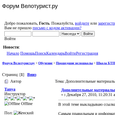
Форум Велотурист.ру
Добро пожаловать,
Гость
. Пожалуйста,
войдите
или
зарегист
Вам не пришло
письмо с кодом активации?
Войти
Новости
:
Начало
Помощь
Поиск
Календарь
Войти
Регистрация
Форум Велотурист.ру
>
Обучение
>
Прошедшие велошколы
>
Школа БТП 
Страниц: [
1
]
Вниз
Автор
Тема: Дополнительные материалы
Tanya
Дополнительные материалы
Инструктор
«
:
Декабря 27, 2010, 11:20:31 
Offline
В этой теме выкладываю ссылки
Пол:
Самым правильным и информати