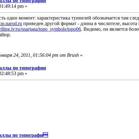
аллы по топографии
01:49:14 pm »
сть один момент: характеристика туннелей обозначается там сле
p.narod.ru
приведен другой формат - длина в числителе, высота и
elling.lv/ru/snarjaga/topo_symbols/topo06
. Видимо, он является боле
ltop.
варя 24, 2011, 01:56:04 pm от Brush
»
аллы по топографии
02:48:53 pm »
иаллы по топографи