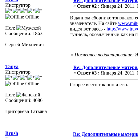
Re: Дополнительные матери
Инструктор
«
Ответ #2 :
Января 24, 2011, 
Offline
В данном сборнике топзнаков е
знаменателе. На сайте
www.milto
Пол:
видел вот здесь -
http://www.trav
Сообщений: 1863
туннель, обозначенный как на mi
Сергей Михневич
«
Последнее редактирование: Ян
Tanya
Re: Дополнительные матери
Инструктор
«
Ответ #3 :
Января 24, 2011, 
Offline
Скорее всего так оно и есть.
Пол:
Сообщений: 4086
Григорьева Татьяна
Brush
Re: Дополнительные матер