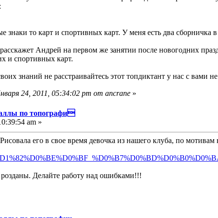
:
знаки то карт и спортивных карт. У меня есть два сборничка в
 расскажет Андрей на первом же занятии после новогодних празд
х и спортивных карт.
воих знаний не расстраивайтесь этот топдиктант у нас с вами н
варя 24, 2011, 05:34:02 pm от ancrane
»
иаллы по топографи
10:39:54 am »
Рисовала его в свое время девочка из нашего клуба, по мотивам
868001/%D1%82%D0%BE%D0%BF_%D0%B7%D0%BD%D0%B0%D0%BA
розданы. Делайте работу над ошибками!!!