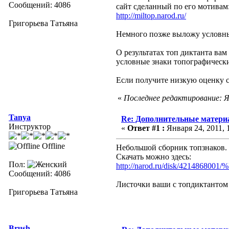
Сообщений: 4086
сайт сделанный по его мотивам
http://miltop.narod.ru/
Григорьева Татьяна
Немного позже выложу условные 
О результатах топ диктанта вам
условные знаки топографически
Если получите низкую оценку с
«
Последнее редактирование: Ян
Tanya
Re: Дополнительные матер
Инструктор
«
Ответ #1 :
Января 24, 2011, 
Offline
Небольшой сборник топзнаков. 
Скачать можно здесь:
Пол:
http://narod.ru/disk/4214
Сообщений: 4086
Листочки ваши с топдиктантом 
Григорьева Татьяна
Brush