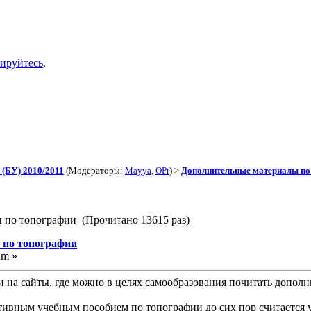
рируйтесь
.
(БУ) 2010/2011
(Модераторы:
Mayya
,
OPr
) >
Дополнительные материалы по
 по топографии (Прочитано 13615 раз)
 по топографии
am »
 на сайты, где можно в целях самообразования почитать допол
вным учебным пособием по топографии до сих пор считается у