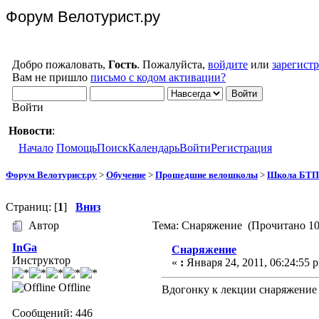
Форум Велотурист.ру
Добро пожаловать,
Гость
. Пожалуйста,
войдите
или
зарегист
Вам не пришло
письмо с кодом активации?
Войти
Новости
:
Начало
Помощь
Поиск
Календарь
Войти
Регистрация
Форум Велотурист.ру
>
Обучение
>
Прошедшие велошколы
>
Школа БТП 
Страниц: [
1
]
Вниз
Автор
Тема: Снаряжение (Прочитано 10
InGa
Снаряжение
Инструктор
«
:
Января 24, 2011, 06:24:55 
Offline
Вдогонку к лекции снаряжение
Сообщений: 446