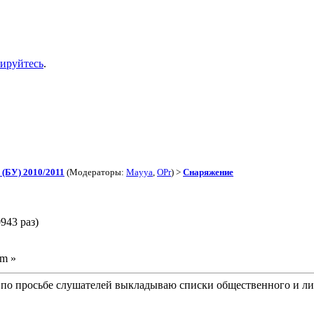
рируйтесь
.
(БУ) 2010/2011
(Модераторы:
Mayya
,
OPr
) >
Снаряжение
943 раз)
pm »
 по просьбе слушателей выкладываю списки общественного и л