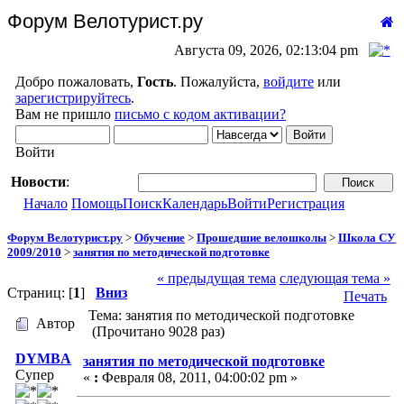
Форум Велотурист.ру
Августа 09, 2026, 02:13:04 pm
Добро пожаловать,
Гость
. Пожалуйста,
войдите
или
зарегистрируйтесь
.
Вам не пришло
письмо с кодом активации?
Войти
Новости
:
Начало
Помощь
Поиск
Календарь
Войти
Регистрация
Форум Велотурист.ру
>
Обучение
>
Прошедшие велошколы
>
Школа СУ
2009/2010
>
занятия по методической подготовке
« предыдущая тема
следующая тема »
Страниц: [
1
]
Вниз
Печать
Тема: занятия по методической подготовке
Автор
(Прочитано 9028 раз)
DYMBA
занятия по методической подготовке
Супер
«
:
Февраля 08, 2011, 04:00:02 pm »